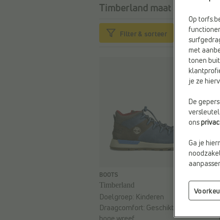
Timberland maat 34
32 items
Op torfs.
functioner
Filter & sorteer
surfgedra
met aanbe
tonen buit
klantprofi
je ze hie
De geperso
versleute
ons
priva
Ga je hier
noodzakeli
aanpassen 
€ 79,99
BOOTS
Timberland
Voorkeu
Doelgroep:
Kinderen
Draagcomfort:
Geschikt voor
hoge wreef