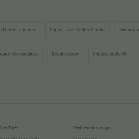
nd heren schoenen
Cognac laarzen NeroGiardini
Timberlan
warte Nike sneakers
Beagle tassen
Chelsea boots 38
Over Torfs
Veelgestelde vragen