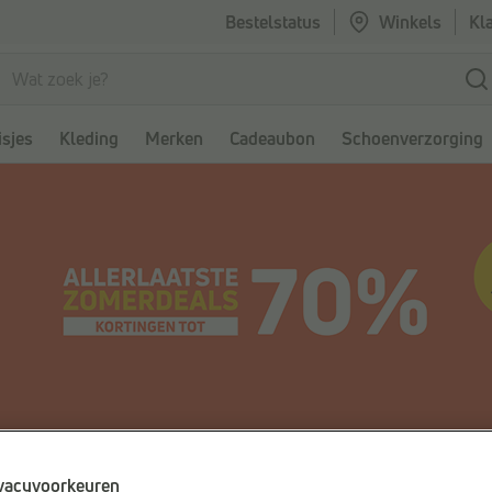
Bestelstatus
Winkels
Kl
sjes
Kleding
Merken
Cadeaubon
Schoenverzorging
vacyvoorkeuren