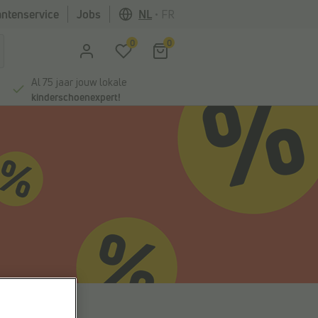
antenservice
Jobs
NL
•
FR
0
0
Al 75 jaar jouw lokale
kinderschoenexpert!