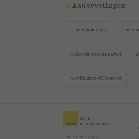
Aanbevelingen
Timberlands boots
Timberla
Gabor dames pumps zwart
Z
New Balance 480 maat 44
Terug naar de hoofdinhoud
Sterk
in je schoenen
Heb je een vraag?