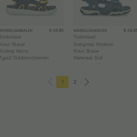
€ 45,95
€ 49,9
WANDELSANDALEN
WANDELSANDALEN
Timberland
Timberland
Kleur:
Blauw
Doelgroep:
Kinderen
Sluiting:
Velcro
Kleur:
Blauw
Type2:
Outdoorschoenen
Materiaal:
Stof
1
2