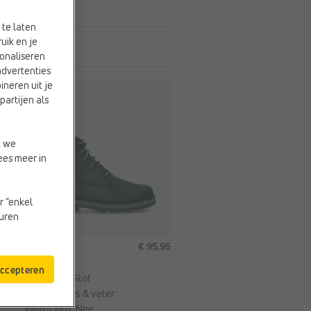
 te laten
uik en je
onaliseren
advertenties
ineren uit je
partijen als
t we
ees meer in
r “enkel
euren
9
€ 95,95
BOOTS
Timberland
accepteren
Materiaal:
Stof
Sluiting:
Rits & veter
Web-Only:
Nee