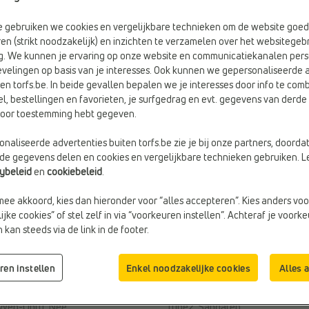
be gebruiken we cookies en vergelijkbare technieken om de website goed
en (strikt noodzakelijk) en inzichten te verzamelen over het websitegebr
g. We kunnen je ervaring op onze website en communicatiekanalen pers
velingen op basis van je interesses. Ook kunnen we gepersonaliseerde 
en torfs.be. In beide gevallen bepalen we je interesses door info te comb
el, bestellingen en favorieten, je surfgedrag en evt. gegevens van derde 
rvoor toestemming hebt gegeven.
naliseerde advertenties buiten torfs.be zie je bij onze partners, doorda
lde gegevens delen en cookies en vergelijkbare technieken gebruiken. L
cybeleid
en
cookiebeleid
.
mee akkoord, kies dan hieronder voor “alles accepteren”. Kies anders voo
jke cookies” of stel zelf in via “voorkeuren instellen”. Achteraf je voork
kan steeds via de link in de footer.
€ 45,99
€ 45,9
SANDALEN
SANDALEN
Timberland
Timberland
ren instellen
Enkel noodzakelijke cookies
Alles 
Kleur:
Zwart
Doelgroep:
Kinderen
Sluiting:
Velcro
Merk:
Timberland
Web-Only:
Nee
Type2:
Sandalen