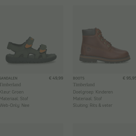
€ 49,99
€ 95,9
SANDALEN
BOOTS
Timberland
Timberland
Kleur:
Groen
Doelgroep:
Kinderen
Materiaal:
Stof
Materiaal:
Stof
Web-Only:
Nee
Sluiting:
Rits & veter