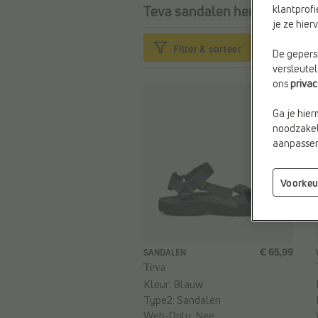
Teva sandalen heren maat 4
klantprofi
je ze hie
Filter & sorteer
De geperso
versleute
ons
priva
Ga je hier
noodzakeli
aanpassen 
Voorkeu
€ 65,99
SANDALEN
Teva
Kleur:
Blauw
Type2:
Sandalen
Web-Only:
Nee