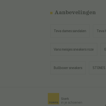
Aanbevelingen
Teva dames sandalen
Teva 
Vans meisjes sneakers roze
G
Bullboxer sneakers
STONES a
Terug naar de hoofdinhoud
Sterk
in je schoenen