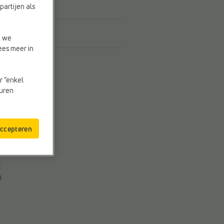
partijen als
t we
ees meer in
r “enkel
euren
accepteren
9