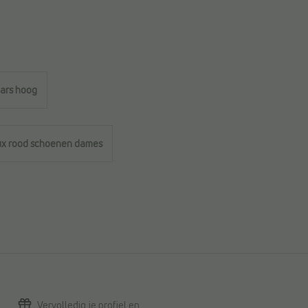
tars hoog
x rood schoenen dames
Vervolledig
je profiel
en