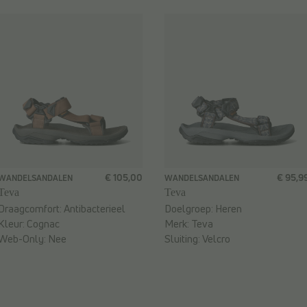
€ 105,00
€ 95,9
WANDELSANDALEN
WANDELSANDALEN
Teva
Teva
Draagcomfort:
Antibacterieel
Doelgroep:
Heren
Kleur:
Cognac
Merk:
Teva
Web-Only:
Nee
Sluiting:
Velcro