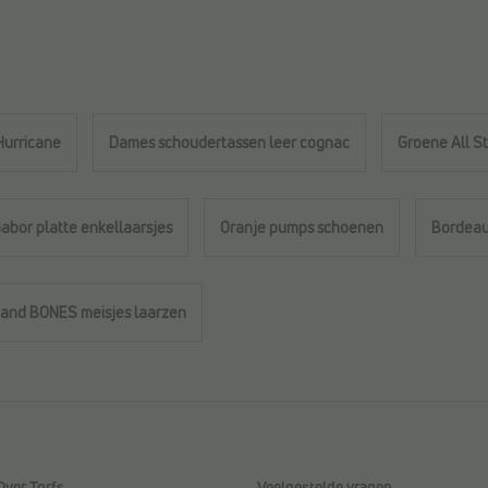
Hurricane
Dames schoudertassen leer cognac
Groene All S
abor platte enkellaarsjes
Oranje pumps schoenen
Bordeau
nd BONES meisjes laarzen
Over Torfs
Veelgestelde vragen