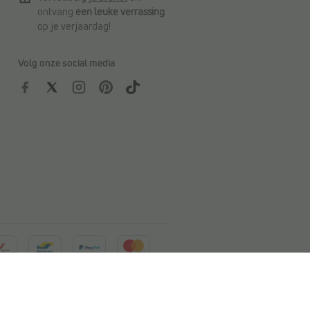
ontvang
een leuke verrassing
op je verjaardag!
Volg onze social media