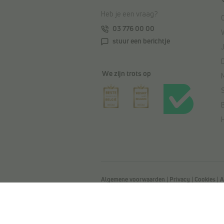
Heb je een vraag?
03 776 00 00
stuur een berichtje
We zijn trots op
Algemene voorwaarden
|
Privacy
|
Cookies
|
A
Toegankelijkheidsverklaring
© Copyright 2026 Torfs. All Rights Reser
0404.054.092 - Afschrijverslaan 2, 9140 Te