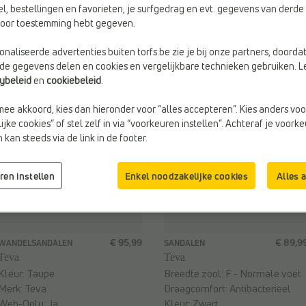
3
el, bestellingen en favorieten, je surfgedrag en evt. gegevens van derde 
3 items
rvoor toestemming hebt gegeven.
naliseerde advertenties buiten torfs.be zie je bij onze partners, doorda
lde gegevens delen en cookies en vergelijkbare technieken gebruiken. L
cybeleid
en
cookiebeleid
.
mee akkoord, kies dan hieronder voor “alles accepteren”. Kies anders voo
jke cookies” of stel zelf in via “voorkeuren instellen”. Achteraf je voork
kan steeds via de link in de footer.
ren instellen
Enkel noodzakelijke cookies
Alles 
€ 95,99
€ 89,9
WANDELSANDALEN
SANDALEN
Teva
Teva
Kleur:
Taupe
Breedte zool:
F - Normale voet
Merk:
Teva
Draagcomfort:
Antibacterieel
Web-Only:
Ja
Kleur:
Zwart