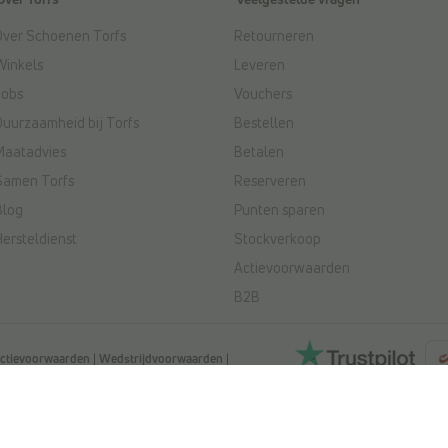
Over Schoenen Torfs
Retourneren
Winkels
Leveren
Jobs
Vouchers
Duurzaamheid bij Torfs
Bestellen
Maatadvies
Betalen
Samen Torfs
Reserveren
Blog
Punten sparen
Hersteldienst
Stockverkoop
Actievoorwaarden
B2B
ctievoorwaarden
|
Wedstrijdvoorwaarden
|
ved. NV L. TORFS - Ondernemingsnummer BE
mse