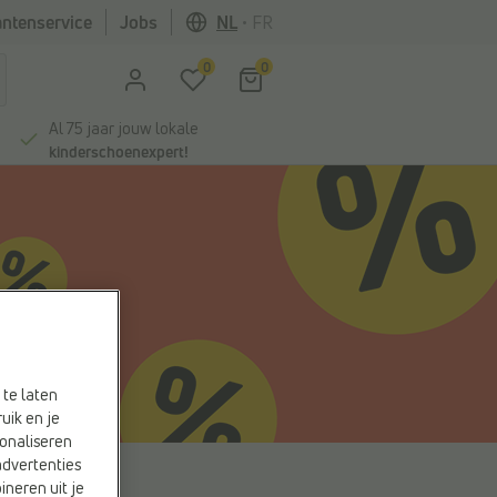
antenservice
Jobs
NL
•
FR
0
0
Al 75 jaar jouw lokale
kinderschoenexpert!
 te laten
uik en je
onaliseren
advertenties
ineren uit je