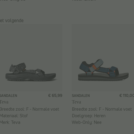
het volgende
€ 65,99
€ 110,0
SANDALEN
SANDALEN
Teva
Teva
Breedte zool:
F - Normale voet
Breedte zool:
F - Normale voet
Materiaal:
Stof
Doelgroep:
Heren
Merk:
Teva
Web-Only:
Nee