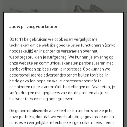
Jouw privacyvoorkeuren
-30%
-45%
Op torfs.be gebruiken we cookies en vergelijkbare
INSTAPPERS
CASUAL SNEAKERS
technieken om de website goed te laten functioneren (strikt
Tamaris
Tamaris
noodzakelijk) en inzichten te verzamelen over het
Geschikt voor steunzolen:
Ja
Geschikt voor steunzolen:
Ja
websitegebruik en je surfgedrag. We kunnen je ervaring op
Materiaal:
Leer
Merk:
Tamaris
onze website en communicatiekanalen personaliseren met
Merk:
Tamaris
Sluiting:
Rits & veter
aanbevelingen op basis van je interesses. Ook kunnen we
gepersonaliseerde advertenties tonen buiten torfs.be. In
€
€
€
€
Vorige laagste prijs:
Vorige laagste prijs:
beide gevallen bepalen we je interesses door info te
99,95
69,96
120,00
66,00
€ 69,96
€ 66,00
combineren uit je klantprofiel, bestellingen en favorieten, je
surfgedrag en evt. gegevens van derde partijen als je ze
hiervoor toestemming hebt gegeven.
De gepersonaliseerde advertenties buiten torfs.be zie je bij
onze partners, doordat we versleutelde gegevens delen en
cookies en vergelijkbare technieken gebruiken. Lees meer in