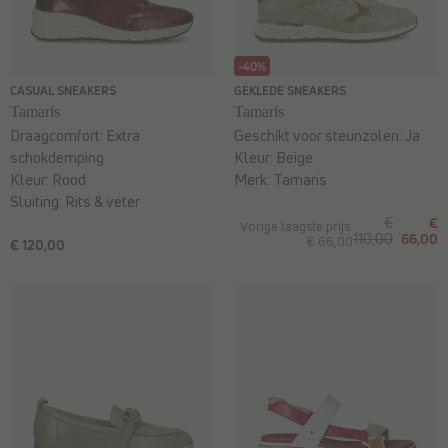
-40%
CASUAL SNEAKERS
GEKLEDE SNEAKERS
Tamaris
Tamaris
Draagcomfort:
Extra
Geschikt voor steunzolen:
Ja
schokdemping
Kleur:
Beige
Kleur:
Rood
Merk:
Tamaris
Sluiting:
Rits & veter
€
€
Vorige laagste prijs:
110,00
66,00
€ 66,00
€ 120,00