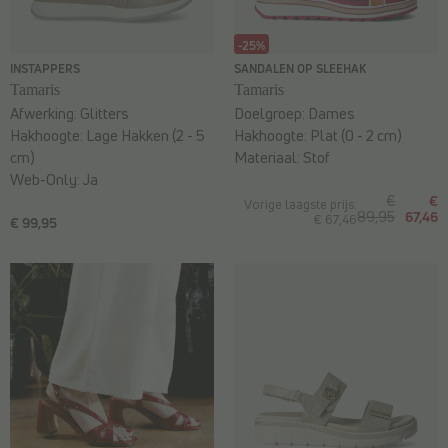
-25%
INSTAPPERS
SANDALEN OP SLEEHAK
Tamaris
Tamaris
Afwerking:
Glitters
Doelgroep:
Dames
Hakhoogte:
Lage Hakken (2 - 5
Hakhoogte:
Plat (0 - 2 cm)
cm)
Materiaal:
Stof
Web-Only:
Ja
€
€
Vorige laagste prijs:
89,95
67,46
€ 67,46
€ 99,95