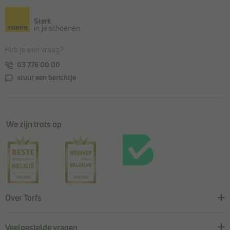
Terug naar de hoofdinhoud
Sterk
in je schoenen
Heb je een vraag?
03 776 00 00
stuur een berichtje
We zijn trots op
Over Torfs
Veelgestelde vragen