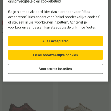
ons
privacybeleid
en
cookiebeleid
.
Ga je hiermee akkoord, kies dan hieronder voor “alles
accepteren”. Kies anders voor “enkel noodzakelijke cookies”
of stel zelf in via “voorkeuren instellen”. Achteraf je
-45%
voorkeuren aanpassen kan steeds via de link in de footer.
CASUAL SNEAKERS
CASUAL SNEAKERS
Tamaris
Tamaris
Geschikt voor steunzolen:
Ja
Geschikt voor steunzolen:
Ja
Alles accepteren
Kleur:
Beige
Kleur:
Bordeaux
Type2:
Sneakers
Materiaal:
Stof
Enkel noodzakelijke cookies
€
€
€ 120,00
Vorige laagste prijs:
110,00
60,50
€ 60,50
Voorkeuren instellen