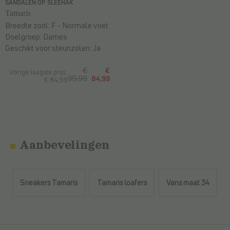
SANDALEN OP SLEEHAK
Tamaris
Breedte zool:
F - Normale voet
Doelgroep:
Dames
Geschikt voor steunzolen:
Ja
€
€
Vorige laagste prijs:
99,99
84,99
€ 84,99
Aanbevelingen
Sneakers Tamaris
Tamaris loafers
Vans maat 34