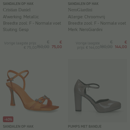
SANDALEN OP HAK
SANDALEN OP HAK
Cristian Daniel
NeroGiardini
Afwerking:
Metallic
Allergie:
Chroomvrij
Breedte zool:
F - Normale voet
Breedte zool:
F - Normale voet
Sluiting:
Gesp
Merk:
NeroGiardini
€
€
€
€
Vorige laagste prijs:
Vorige laagste
150,00
75,00
180,00
144,00
€ 75,00
prijs: € 144,00
-40%
SANDALEN OP HAK
PUMPS MET BANDJE