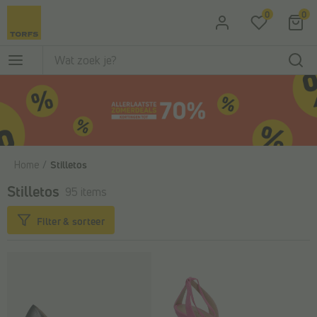
Ga naar de hoofdinhoud
0
0
Home
Stilletos
Stilletos
95 items
Filter & sorteer