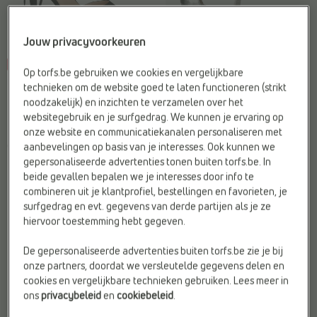
Jouw privacyvoorkeuren
-55%
Op torfs.be gebruiken we cookies en vergelijkbare
HIGH HEELS
SANDALEN OP HAK
technieken om de website goed te laten functioneren (strikt
Signatur
Tamaris
noodzakelijk) en inzichten te verzamelen over het
Breedte zool:
F - Normale voet
Hakvorm:
Naaldhak
websitegebruik en je surfgedrag. We kunnen je ervaring op
Hakhoogte:
Hoge Hakken (>8
Materiaal:
Faux fur
onze website en communicatiekanalen personaliseren met
cm)
Merk:
Tamaris
aanbevelingen op basis van je interesses. Ook kunnen we
Kleur:
Zwart
gepersonaliseerde advertenties tonen buiten torfs.be. In
€ 59,95
beide gevallen bepalen we je interesses door info te
€
€
combineren uit je klantprofiel, bestellingen en favorieten, je
Vorige laagste prijs:
59,95
26,98
€ 26,98
surfgedrag en evt. gegevens van derde partijen als je ze
hiervoor toestemming hebt gegeven.
De gepersonaliseerde advertenties buiten torfs.be zie je bij
onze partners, doordat we versleutelde gegevens delen en
cookies en vergelijkbare technieken gebruiken. Lees meer in
ons
privacybeleid
en
cookiebeleid
.