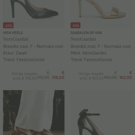
-20%
-10%
HIGH HEELS
SANDALEN OP HAK
NeroGiardini
NeroGiardini
Breedte zool:
F - Normale voet
Breedte zool:
F - Normale voet
Kleur:
Zwart
Merk:
NeroGiardini
Trend:
Feestcollectie
Trend:
Feestcollectie
€
€
€
€
Vorige laagste
Vorige laagste
170,00
136,00
180,00
162,00
prijs: € 136,00
prijs: € 162,00