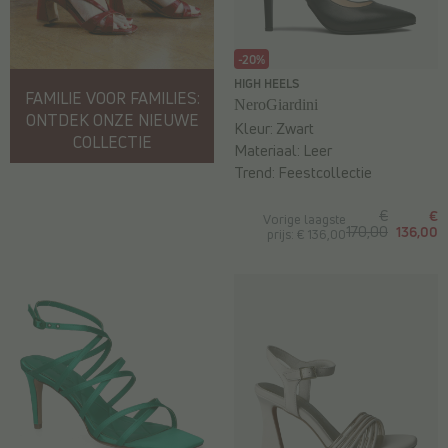
-20%
HIGH HEELS
FAMILIE VOOR FAMILIES:
NeroGiardini
ONTDEK ONZE NIEUWE
Kleur:
Zwart
COLLECTIE
Materiaal:
Leer
Trend:
Feestcollectie
€
€
Vorige laagste
170,00
136,00
prijs: € 136,00