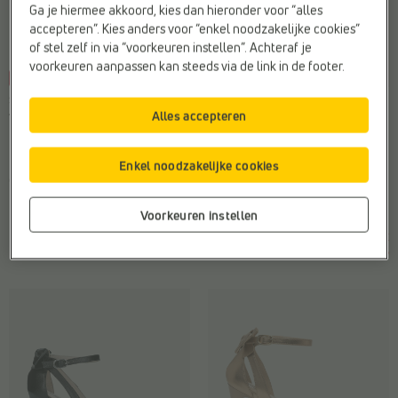
Ga je hiermee akkoord, kies dan hieronder voor “alles
accepteren”. Kies anders voor “enkel noodzakelijke cookies”
of stel zelf in via “voorkeuren instellen”. Achteraf je
voorkeuren aanpassen kan steeds via de link in de footer.
-40%
-45%
SANDALEN OP HAK
HIGH HEELS
Alles accepteren
Tamaris
NeroGiardini
Doelgroep:
Dames
Doelgroep:
Dames
Hakhoogte:
Hoge Hakken (>8
Hakhoogte:
Hoge Hakken (>8
Enkel noodzakelijke cookies
cm)
cm)
Materiaal:
Kunstleer
Hakvorm:
Trechterhak
Voorkeuren instellen
€
€
€
€
Vorige laagste prijs:
Vorige laagste prijs:
59,95
35,97
175,00
96,25
€ 35,97
€ 96,25