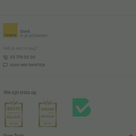
Terug naar de hoofdinhoud
Sterk
in je schoenen
Heb je een vraag?
03 776 00 00
stuur een berichtje
We zijn trots op
Over Torfs