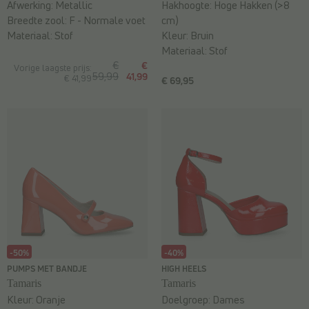
Afwerking:
Metallic
Hakhoogte:
Hoge Hakken (>8
Breedte zool:
F - Normale voet
cm)
Materiaal:
Stof
Kleur:
Bruin
Materiaal:
Stof
€
€
Vorige laagste prijs:
59,99
41,99
€ 41,99
€ 69,95
-50%
-40%
PUMPS MET BANDJE
HIGH HEELS
Tamaris
Tamaris
Kleur:
Oranje
Doelgroep:
Dames