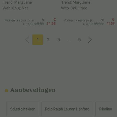
Trend:
Mary Jane
Trend:
Mary Jane
Web-Only:
Nee
Web-Only:
Nee
€
€
€
€
Vorige laagste prijs:
Vorige laagste prijs:
69,95
34,98
69,95
41,97
€ 34,98
€ 41,97
1
2
3
...
5
Aanbevelingen
Stiletto hakken
Polo Ralph Lauren Hanford
Pikolinos 