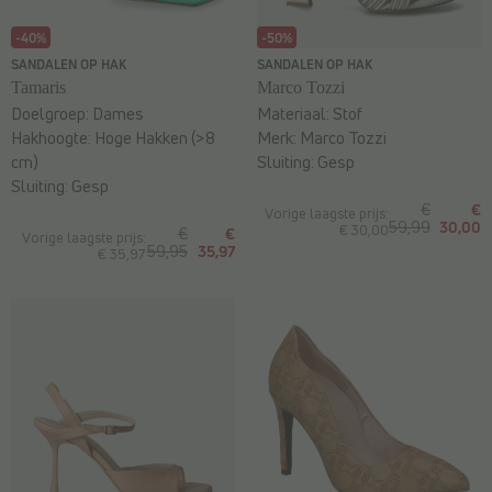
-40%
-50%
SANDALEN OP HAK
SANDALEN OP HAK
Tamaris
Marco Tozzi
Doelgroep:
Dames
Materiaal:
Stof
Hakhoogte:
Hoge Hakken (>8
Merk:
Marco Tozzi
cm)
Sluiting:
Gesp
Sluiting:
Gesp
€
€
Vorige laagste prijs:
59,99
30,00
€ 30,00
€
€
Vorige laagste prijs:
59,95
35,97
€ 35,97