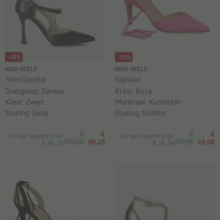
-45%
-55%
HIGH HEELS
HIGH HEELS
NeroGiardini
Signatur
Doelgroep:
Dames
Kleur:
Roze
Kleur:
Zwart
Materiaal:
Kunstleer
Sluiting:
Gesp
Sluiting:
Striklint
€
€
€
€
Vorige laagste prijs:
Vorige laagste prijs:
175,00
96,25
59,95
26,98
€ 96,25
€ 26,98