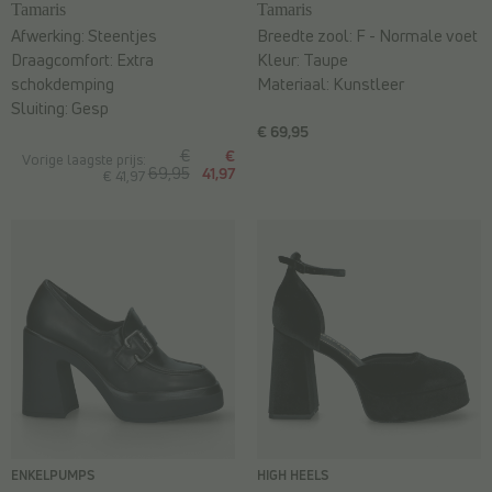
Tamaris
Tamaris
Afwerking:
Steentjes
Breedte zool:
F - Normale voet
Draagcomfort:
Extra
Kleur:
Taupe
schokdemping
Materiaal:
Kunstleer
Sluiting:
Gesp
€ 69,95
€
€
Vorige laagste prijs:
69,95
41,97
€ 41,97
ENKELPUMPS
HIGH HEELS