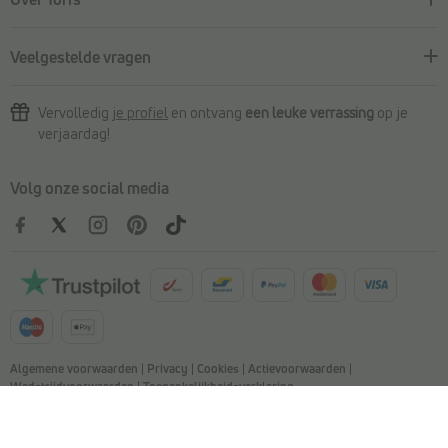
Veelgestelde vragen
Vervolledig
je profiel
en ontvang
een leuke verrassing
op je
verjaardag!
Volg onze social media
Algemene voorwaarden
|
Privacy
|
Cookies
|
Actievoorwaarden
|
Wedstrijdvoorwaarden
|
Toegankelijkheidsverklaring
© Copyright 2026 Torfs. All Rights Reserved. NV L. TORFS -
Ondernemingsnummer BE 0404.054.092 - Afschrijverslaan 2, 9140 Temse