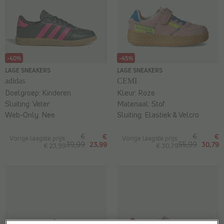
-40%
-45%
LAGE SNEAKERS
LAGE SNEAKERS
adidas
CEMI
Doelgroep:
Kinderen
Kleur:
Roze
Sluiting:
Veter
Materiaal:
Stof
Web-Only:
Nee
Sluiting:
Elastiek & Velcro
€
€
€
€
Vorige laagste prijs:
Vorige laagste prijs:
39,99
23,99
55,99
30,79
€ 23,99
€ 30,79