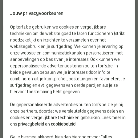
Jouw privacyvoorkeuren
Op torfs.be gebruiken we cookies en vergelijkbare
-40%
-45%
technieken om de website goed te laten functioneren (strikt
LAGE SNEAKERS
LAGE SNEAKERS
noodzakelijk) en inzichten te verzamelen over het
Milo & Mila
CEMI
websitegebruik en je surfgedrag. We kunnen je ervaring op
Materiaal:
Stof
Doelgroep:
Kinderen
onze website en communicatiekanalen personaliseren met
Sluiting:
Elastiek & Velcro
Materiaal:
Stof
aanbevelingen op basis van je interesses. Ook kunnen we
Type2:
Sneakers
Merk:
CEMI
gepersonaliseerde advertenties tonen buiten torfs.be. In
beide gevallen bepalen we je interesses door info te
€
€
€
€
Vorige laagste prijs:
Vorige laagste prijs:
combineren uit je klantprofiel, bestellingen en favorieten, je
49,99
29,99
49,99
27,49
€ 29,99
€ 27,49
surfgedrag en evt. gegevens van derde partijen als je ze
hiervoor toestemming hebt gegeven.
De gepersonaliseerde advertenties buiten torfs.be zie je bij
onze partners, doordat we versleutelde gegevens delen en
cookies en vergelijkbare technieken gebruiken. Lees meer in
ons
privacybeleid
en
cookiebeleid
.
Ga je hiermee akkoord, kies dan hieronder voor “alles