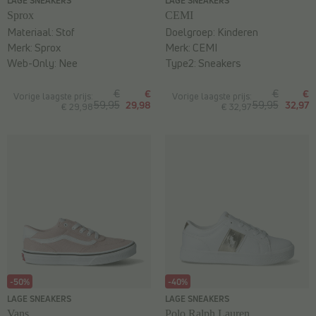
LAGE SNEAKERS
LAGE SNEAKERS
Sprox
CEMI
Materiaal:
Stof
Doelgroep:
Kinderen
Merk:
Sprox
Merk:
CEMI
Web-Only:
Nee
Type2:
Sneakers
€
€
€
€
Vorige laagste prijs:
Vorige laagste prijs:
59,95
29,98
59,95
32,97
€ 29,98
€ 32,97
-50%
-40%
LAGE SNEAKERS
LAGE SNEAKERS
Vans
Polo Ralph Lauren