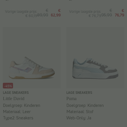
€
€
€
€
Vorige laagste prijs:
Vorige laagste prijs:
89,99
62,99
95,99
76,79
€ 60,19
€ 76,79
-45%
LAGE SNEAKERS
LAGE SNEAKERS
Little David
Puma
Doelgroep:
Kinderen
Doelgroep:
Kinderen
Materiaal:
Leer
Materiaal:
Stof
Type2:
Sneakers
Web-Only:
Ja