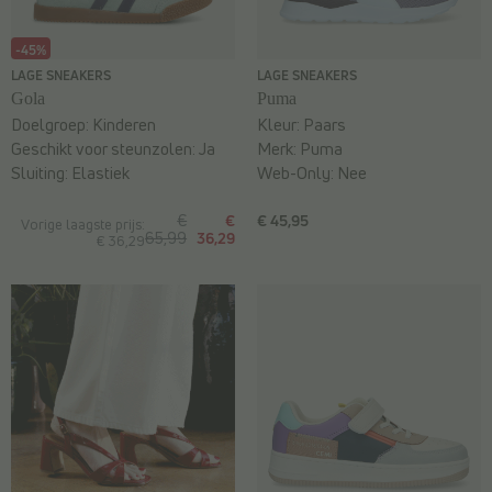
-45%
LAGE SNEAKERS
LAGE SNEAKERS
Gola
Puma
Doelgroep:
Kinderen
Kleur:
Paars
Geschikt voor steunzolen:
Ja
Merk:
Puma
Sluiting:
Elastiek
Web-Only:
Nee
€
€
€ 45,95
Vorige laagste prijs:
65,99
36,29
€ 36,29