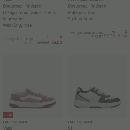
Doelgroep:
Kinderen
Doelgroep:
Kinderen
Draagcomfort:
Geschikt voor
Materiaal:
Stof
hoge wreef
Sluiting:
Veter
Web-Only:
Nee
€
€
Vorige laagste prijs:
85,99
51,59
€ 51,59
€
€
Vorige laagste prijs:
49,99
25,00
€ 25,00
-50%
LAGE SNEAKERS
LAGE SNEAKERS
Vans
SJ