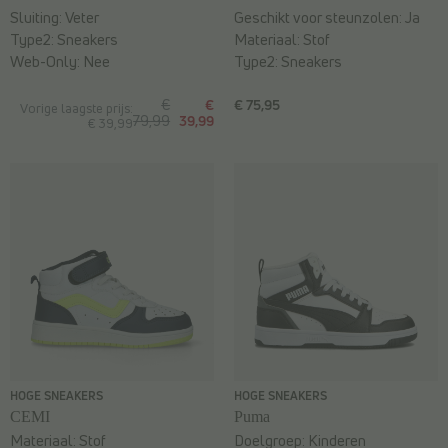
Sluiting:
Veter
Geschikt voor steunzolen:
Ja
Type2:
Sneakers
Materiaal:
Stof
Web-Only:
Nee
Type2:
Sneakers
€
€
€ 75,95
Vorige laagste prijs:
79,99
39,99
€ 39,99
HOGE SNEAKERS
HOGE SNEAKERS
CEMI
Puma
Materiaal:
Stof
Doelgroep:
Kinderen