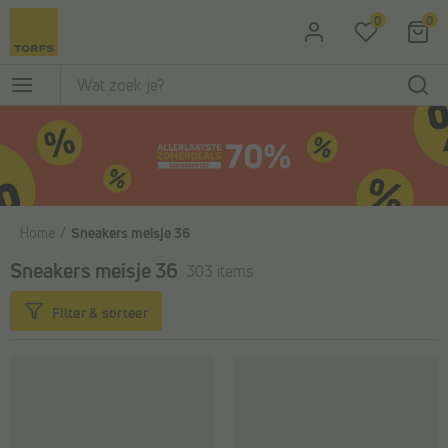
Ga naar de hoofdinhoud
0
0
Home
Sneakers meisje 36
Sneakers meisje 36
303 items
Filter & sorteer