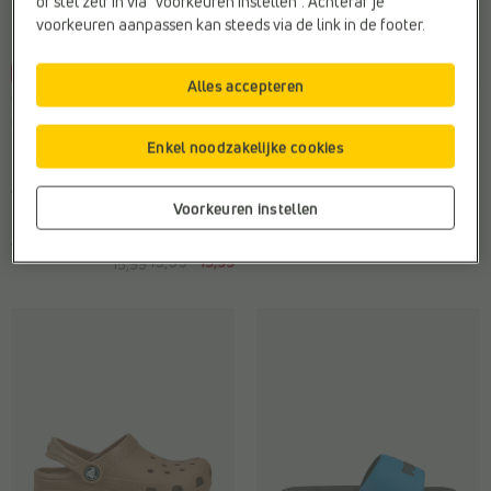
of stel zelf in via “voorkeuren instellen”. Achteraf je
voorkeuren aanpassen kan steeds via de link in de footer.
-20%
Alles accepteren
CASUAL SLIPPERS
SLIPPERS
CEMI
Crocs
Enkel noodzakelijke cookies
Kleur:
Roze
Draagcomfort:
Antibacterieel
Materiaal:
Kunststof
Merk:
Crocs
Web-Only:
Nee
Web-Only:
Nee
Voorkeuren instellen
€
€
€ 39,99
Vorige laagste prijs: €
19,99
15,99
15,99