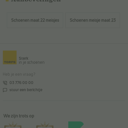
Schoenen maat 22 meisjes
Schoenen meisje maat 23
Terug naar de hoofdinhoud
Sterk
in je schoenen
Heb je een vraag?
03 776 00 00
stuur een berichtje
We zijn trots op