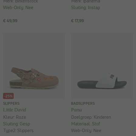
Merk:
Birkenstock
Merk:
Ipanema
Web-Only:
Nee
Sluiting:
Instap
€ 49,99
€ 17,99
-25%
SLIPPERS
BADSLIPPERS
Little David
Puma
Kleur:
Roze
Doelgroep:
Kinderen
Sluiting:
Gesp
Materiaal:
Stof
Type2:
Slippers
Web-Only:
Nee