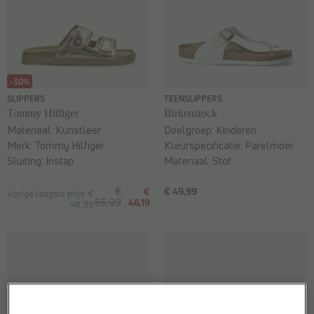
-30%
SLIPPERS
TEENSLIPPERS
Tommy Hilfiger
Birkenstock
Materiaal:
Kunstleer
Doelgroep:
Kinderen
Merk:
Tommy Hilfiger
Kleurspecificatie:
Parelmoer
Sluiting:
Instap
Materiaal:
Stof
€
€
€ 49,99
Vorige laagste prijs: €
65,99
46,19
48,99