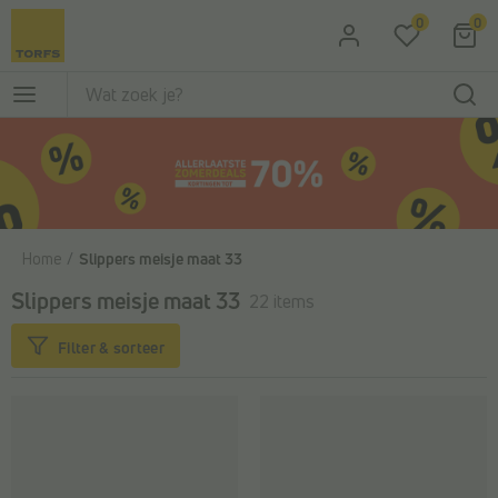
Ga naar de hoofdinhoud
0
0
Home
Slippers meisje maat 33
Slippers meisje maat 33
22 items
Filter & sorteer