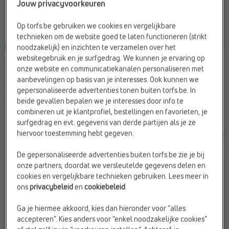
Jouw privacyvoorkeuren
Op torfs.be gebruiken we cookies en vergelijkbare
technieken om de website goed te laten functioneren (strikt
-35%
-20%
noodzakelijk) en inzichten te verzamelen over het
websitegebruik en je surfgedrag. We kunnen je ervaring op
SLIPPERS
CASUAL SLIPPERS
onze website en communicatiekanalen personaliseren met
Little David
CEMI
aanbevelingen op basis van je interesses. Ook kunnen we
Afwerking:
Metallic
Merk:
CEMI
gepersonaliseerde advertenties tonen buiten torfs.be. In
Materiaal:
Kunstleer
Type2:
Slippers
beide gevallen bepalen we je interesses door info te
Web-Only:
Nee
Web-Only:
Nee
combineren uit je klantprofiel, bestellingen en favorieten, je
surfgedrag en evt. gegevens van derde partijen als je ze
€
€
€
€
Vorige laagste prijs:
Vorige laagste prijs: €
hiervoor toestemming hebt gegeven.
65,99
42,89
19,99
15,99
€ 42,89
15,99
De gepersonaliseerde advertenties buiten torfs.be zie je bij
onze partners, doordat we versleutelde gegevens delen en
cookies en vergelijkbare technieken gebruiken. Lees meer in
ons
privacybeleid
en
cookiebeleid
.
Ga je hiermee akkoord, kies dan hieronder voor “alles
accepteren”. Kies anders voor “enkel noodzakelijke cookies”