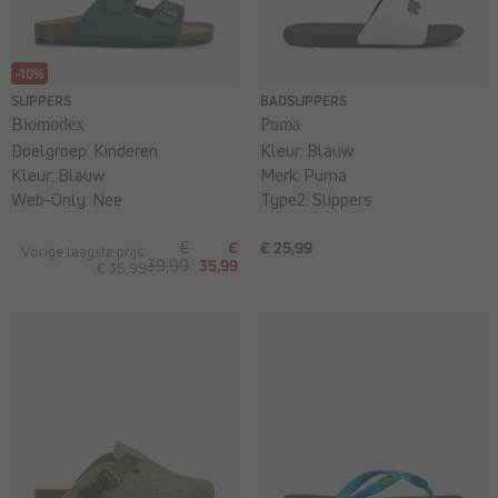
-10%
SLIPPERS
BADSLIPPERS
Biomodex
Puma
Doelgroep:
Kinderen
Kleur:
Blauw
Kleur:
Blauw
Merk:
Puma
Web-Only:
Nee
Type2:
Slippers
€
€
€ 25,99
Vorige laagste prijs:
39,99
35,99
€ 35,99