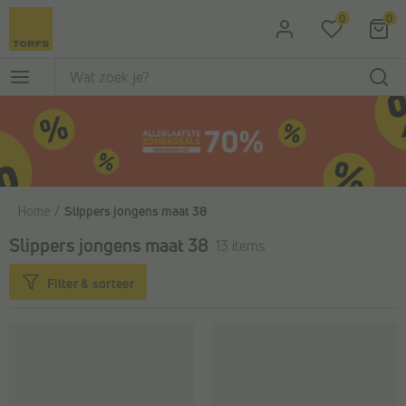
Ga naar de hoofdinhoud
0
0
Home
Slippers jongens maat 38
Slippers jongens maat 38
13 items
Filter & sorteer