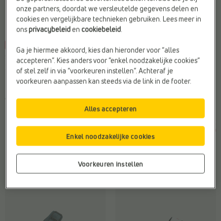
onze partners, doordat we versleutelde gegevens delen en
cookies en vergelijkbare technieken gebruiken. Lees meer in
ons
privacybeleid
en
cookiebeleid
.
-20%
-10%
Ga je hiermee akkoord, kies dan hieronder voor “alles
SLIPPERS
SLIPPERS
accepteren”. Kies anders voor “enkel noodzakelijke cookies”
Little David
Milo & Mila
of stel zelf in via “voorkeuren instellen”. Achteraf je
Doelgroep:
Kinderen
Draagcomfort:
Kurken zool
voorkeuren aanpassen kan steeds via de link in de footer.
Kleurspecificatie:
Donkerbruin
Sluiting:
Gesp
Web-Only:
Nee
Type2:
Slippers
Alles accepteren
€
€
€
€
Vorige laagste prijs:
Vorige laagste prijs:
49,99
39,99
39,99
35,99
€ 39,99
€ 35,99
Enkel noodzakelijke cookies
Voorkeuren instellen