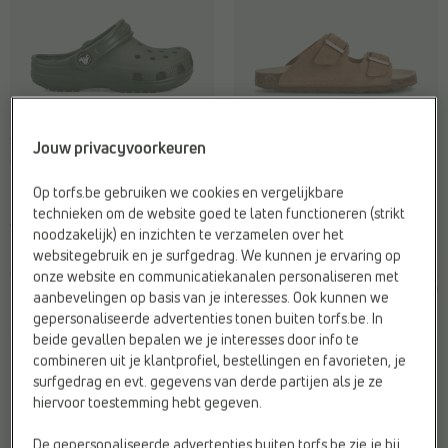
-10%
SLIPPERS
SLIPPERS
Jouw privacyvoorkeuren
Crocs
Milo & Mila
Draagcomfort:
Antibacterieel
Sluiting:
Gesp
Op torfs.be gebruiken we cookies en vergelijkbare
Kleur:
Groen
Type2:
Slippers
technieken om de website goed te laten functioneren (strikt
Web-Only:
Ja
Web-Only:
Nee
noodzakelijk) en inzichten te verzamelen over het
websitegebruik en je surfgedrag. We kunnen je ervaring op
€ 39,99
€
€
onze website en communicatiekanalen personaliseren met
Vorige laagste prijs:
49,99
44,99
€ 44,99
aanbevelingen op basis van je interesses. Ook kunnen we
gepersonaliseerde advertenties tonen buiten torfs.be. In
beide gevallen bepalen we je interesses door info te
combineren uit je klantprofiel, bestellingen en favorieten, je
surfgedrag en evt. gegevens van derde partijen als je ze
hiervoor toestemming hebt gegeven.
De gepersonaliseerde advertenties buiten torfs.be zie je bij