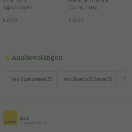
Kleur:
Zwart
Materiaal:
Kunststof
Type2:
Slippers
Sluiting:
Instap
€ 25,99
€ 25,99
Aanbevelingen
New Balance maat 38
New Balance 530 maat 38
Timb
Terug naar de hoofdinhoud
Sterk
in je schoenen