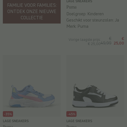
LAGE SNEAKERS
FAMILIE VOOR FAMILIES:
Puma
ONTDEK ONZE NIEUWE
Doelgroep:
Kinderen
COLLECTIE
Geschikt voor steunzolen:
Ja
Merk:
Puma
€
€
Vorige laagste prijs:
49,99
25,00
€ 25,00
-35%
-45%
LAGE SNEAKERS
LAGE SNEAKERS
Puma
Puma