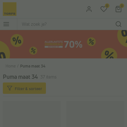
Ga naar de hoofdinhoud
0
0
Home
Puma maat 34
Puma maat 34
37 items
Filter & sorteer