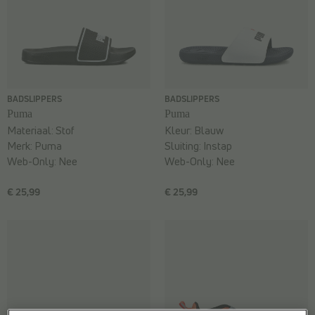
BADSLIPPERS
BADSLIPPERS
Puma
Puma
Materiaal:
Stof
Kleur:
Blauw
Merk:
Puma
Sluiting:
Instap
Web-Only:
Nee
Web-Only:
Nee
€ 25,99
€ 25,99