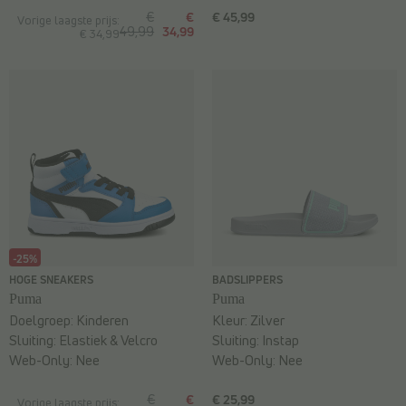
€
€
€ 45,99
Vorige laagste prijs:
49,99
34,99
€ 34,99
-25%
HOGE SNEAKERS
BADSLIPPERS
Puma
Puma
Doelgroep:
Kinderen
Kleur:
Zilver
Sluiting:
Elastiek & Velcro
Sluiting:
Instap
Web-Only:
Nee
Web-Only:
Nee
€
€
€ 25,99
Vorige laagste prijs: