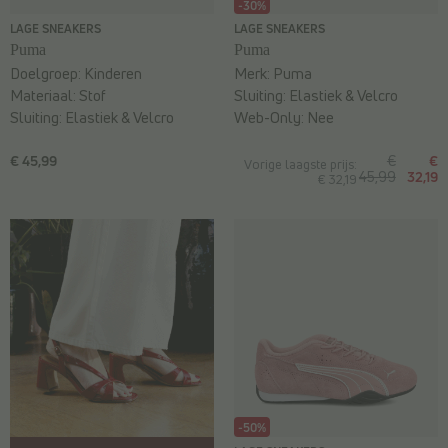
-30%
LAGE SNEAKERS
LAGE SNEAKERS
Puma
Puma
Doelgroep:
Kinderen
Merk:
Puma
Materiaal:
Stof
Sluiting:
Elastiek & Velcro
Sluiting:
Elastiek & Velcro
Web-Only:
Nee
€ 45,99
€
€
Vorige laagste prijs:
45,99
32,19
€ 32,19
-50%