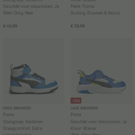
Geschikt voor steunzolen:
Ja
Merk:
Puma
Web-Only:
Nee
Sluiting:
Elastiek & Velcro
€ 45,99
€ 39,99
-30%
HOGE SNEAKERS
LAGE SNEAKERS
Puma
Puma
Doelgroep:
Kinderen
Geschikt voor steunzolen:
Ja
Draagcomfort:
Extra
Kleur:
Blauw
schokdemping
Web-Only:
Nee