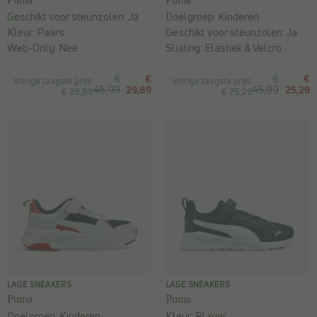
Geschikt voor steunzolen:
Ja
Doelgroep:
Kinderen
Kleur:
Paars
Geschikt voor steunzolen:
Ja
Web-Only:
Nee
Sluiting:
Elastiek & Velcro
€
€
€
€
Vorige laagste prijs:
Vorige laagste prijs:
45,99
29,89
45,99
25,29
€ 29,89
€ 25,29
LAGE SNEAKERS
LAGE SNEAKERS
Puma
Puma
Doelgroep:
Kinderen
Kleur:
Blauw