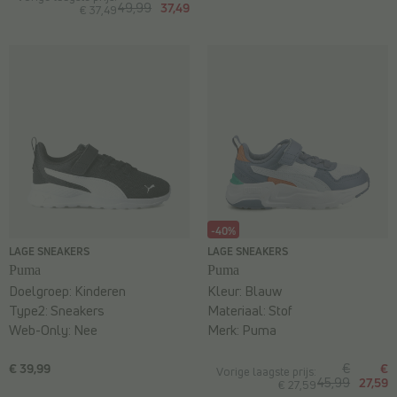
49,99
37,49
€ 37,49
-40%
LAGE SNEAKERS
LAGE SNEAKERS
Puma
Puma
Doelgroep:
Kinderen
Kleur:
Blauw
Type2:
Sneakers
Materiaal:
Stof
Web-Only:
Nee
Merk:
Puma
€ 39,99
€
€
Vorige laagste prijs:
45,99
27,59
€ 27,59