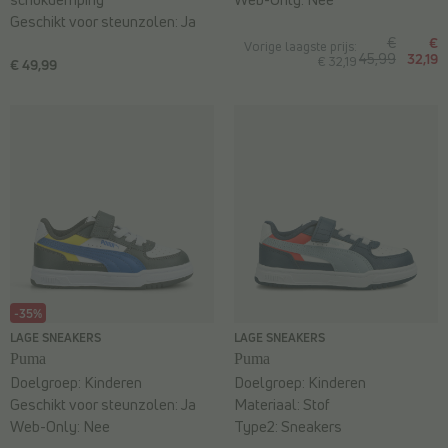
Geschikt voor steunzolen:
Ja
€
€
Vorige laagste prijs:
45,99
32,19
€ 32,19
€ 49,99
-35%
LAGE SNEAKERS
LAGE SNEAKERS
Puma
Puma
Doelgroep:
Kinderen
Doelgroep:
Kinderen
Geschikt voor steunzolen:
Ja
Materiaal:
Stof
Web-Only:
Nee
Type2:
Sneakers