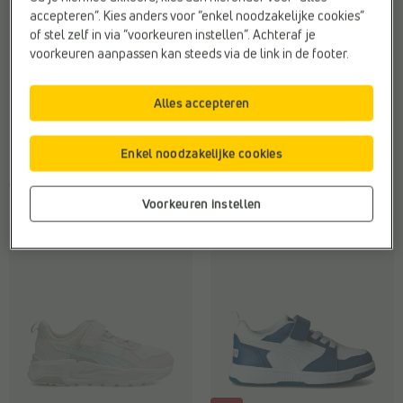
accepteren”. Kies anders voor “enkel noodzakelijke cookies”
of stel zelf in via “voorkeuren instellen”. Achteraf je
voorkeuren aanpassen kan steeds via de link in de footer.
LAGE SNEAKERS
LAGE SNEAKERS
Puma
Puma
Alles accepteren
Doelgroep:
Kinderen
Doelgroep:
Kinderen
Materiaal:
Stof
Merk:
Puma
Type2:
Sneakers
Web-Only:
Nee
Enkel noodzakelijke cookies
€ 39,99
€ 45,99
Voorkeuren instellen