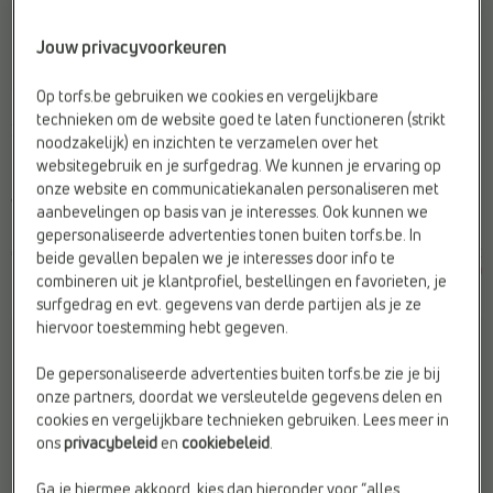
Jouw privacyvoorkeuren
-40%
Op torfs.be gebruiken we cookies en vergelijkbare
BADSLIPPERS
VOETBALSCHOENEN
technieken om de website goed te laten functioneren (strikt
Puma
Puma
noodzakelijk) en inzichten te verzamelen over het
Doelgroep:
Kinderen
Doelgroep:
Kinderen
websitegebruik en je surfgedrag. We kunnen je ervaring op
Materiaal:
Kunststof
Kleur:
Wit
onze website en communicatiekanalen personaliseren met
Web-Only:
Nee
Sluiting:
Veter
aanbevelingen op basis van je interesses. Ook kunnen we
gepersonaliseerde advertenties tonen buiten torfs.be. In
€ 25,99
€
€
beide gevallen bepalen we je interesses door info te
Vorige laagste prijs:
45,99
27,59
€ 27,59
combineren uit je klantprofiel, bestellingen en favorieten, je
surfgedrag en evt. gegevens van derde partijen als je ze
hiervoor toestemming hebt gegeven.
De gepersonaliseerde advertenties buiten torfs.be zie je bij
onze partners, doordat we versleutelde gegevens delen en
cookies en vergelijkbare technieken gebruiken. Lees meer in
ons
privacybeleid
en
cookiebeleid
.
Ga je hiermee akkoord, kies dan hieronder voor “alles