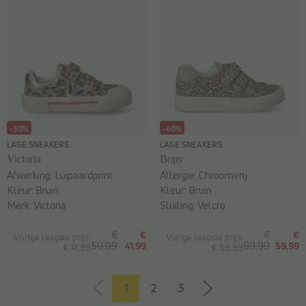
-30%
-40%
LAGE SNEAKERS
LAGE SNEAKERS
Victoria
Bopy
Afwerking:
Luipaardprint
Allergie:
Chroomvrij
Kleur:
Bruin
Kleur:
Bruin
Merk:
Victoria
Sluiting:
Velcro
€
€
€
€
Vorige laagste prijs:
Vorige laagste prijs:
59,99
41,99
99,99
59,99
€ 41,99
€ 59,99
1
2
3