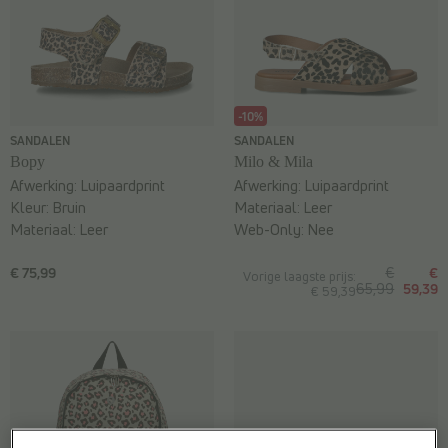
-10%
SANDALEN
SANDALEN
Bopy
Milo & Mila
Afwerking:
Luipaardprint
Afwerking:
Luipaardprint
Kleur:
Bruin
Materiaal:
Leer
Materiaal:
Leer
Web-Only:
Nee
€ 75,99
€
€
Vorige laagste prijs:
65,99
59,39
€ 59,39