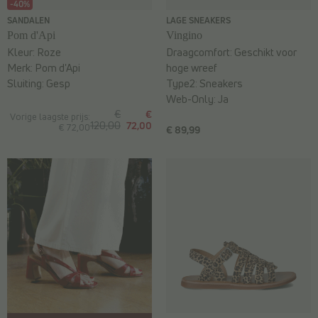
-40%
SANDALEN
LAGE SNEAKERS
Pom d'Api
Vingino
Kleur:
Roze
Draagcomfort:
Geschikt voor
Merk:
Pom d'Api
hoge wreef
Sluiting:
Gesp
Type2:
Sneakers
Web-Only:
Ja
€
€
Vorige laagste prijs:
120,00
72,00
€ 72,00
€ 89,99