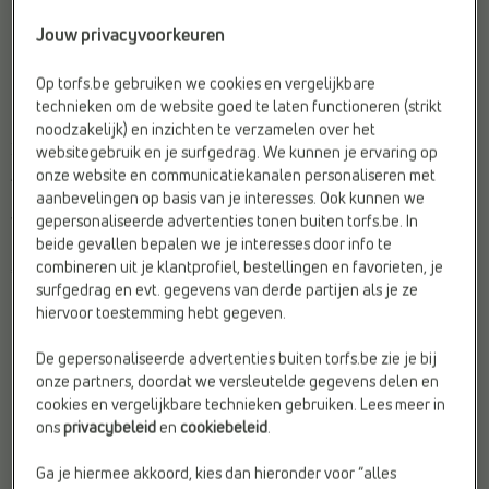
Jouw privacyvoorkeuren
Op torfs.be gebruiken we cookies en vergelijkbare
technieken om de website goed te laten functioneren (strikt
RUGZAKKEN
LAGE SNEAKERS
noodzakelijk) en inzichten te verzamelen over het
Beagles
Victoria
websitegebruik en je surfgedrag. We kunnen je ervaring op
Afwerking:
Luipaardprint
Geschikt voor steunzolen:
Ja
onze website en communicatiekanalen personaliseren met
aanbevelingen op basis van je interesses. Ook kunnen we
Materiaal:
Stof
Merk:
Victoria
gepersonaliseerde advertenties tonen buiten torfs.be. In
Web-Only:
Nee
Web-Only:
Ja
beide gevallen bepalen we je interesses door info te
combineren uit je klantprofiel, bestellingen en favorieten, je
€ 29,99
€ 59,99
surfgedrag en evt. gegevens van derde partijen als je ze
hiervoor toestemming hebt gegeven.
De gepersonaliseerde advertenties buiten torfs.be zie je bij
onze partners, doordat we versleutelde gegevens delen en
cookies en vergelijkbare technieken gebruiken. Lees meer in
ons
privacybeleid
en
cookiebeleid
.
Ga je hiermee akkoord, kies dan hieronder voor “alles