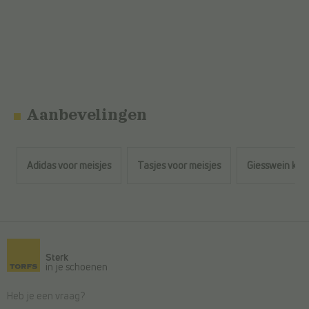
Aanbevelingen
Adidas voor meisjes
Tasjes voor meisjes
Giesswein kiel
Terug naar de hoofdinhoud
Sterk
in je schoenen
Heb je een vraag?