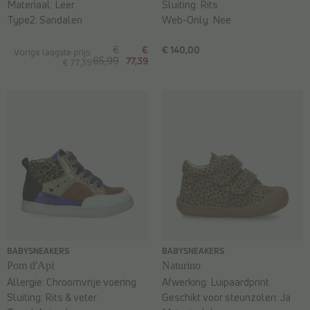
Materiaal:
Leer
Sluiting:
Rits
Type2:
Sandalen
Web-Only:
Nee
€
€
€ 140,00
Vorige laagste prijs:
85,99
77,39
€ 77,39
BABYSNEAKERS
BABYSNEAKERS
Pom d'Api
Naturino
Allergie:
Chroomvrije voering
Afwerking:
Luipaardprint
Sluiting:
Rits & veter
Geschikt voor steunzolen:
Ja