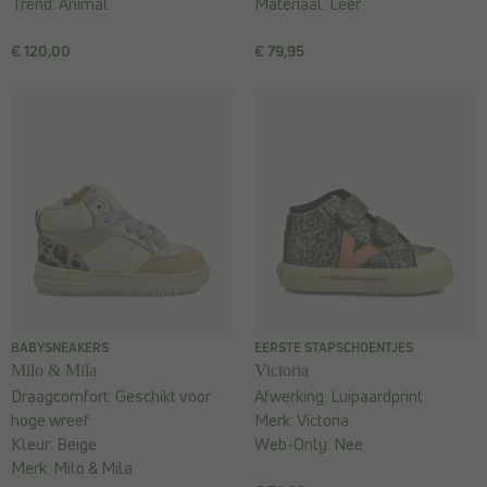
Trend:
Animal
Materiaal:
Leer
€ 120,00
€ 79,95
BABYSNEAKERS
EERSTE STAPSCHOENTJES
Milo & Mila
Victoria
Draagcomfort:
Geschikt voor
Afwerking:
Luipaardprint
hoge wreef
Merk:
Victoria
Kleur:
Beige
Web-Only:
Nee
Merk:
Milo & Mila