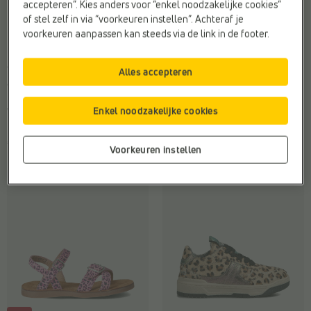
accepteren”. Kies anders voor “enkel noodzakelijke cookies”
of stel zelf in via “voorkeuren instellen”. Achteraf je
voorkeuren aanpassen kan steeds via de link in de footer.
LAGE SNEAKERS
CHELSEA BOOTS
adidas
Liewood
Alles accepteren
Afwerking:
Luipaardprint
Afwerking:
Luipaardprint
Trend:
Animal
Materiaal:
Stof
Enkel noodzakelijke cookies
Web-Only:
Nee
Trend:
Animal
€ 59,95
€ 99,95
Voorkeuren instellen