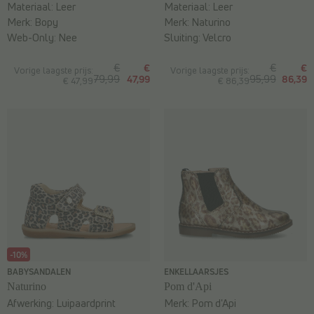
Materiaal:
Leer
Materiaal:
Leer
Merk:
Bopy
Merk:
Naturino
Web-Only:
Nee
Sluiting:
Velcro
€
€
€
€
Vorige laagste prijs:
Vorige laagste prijs:
79,99
47,99
95,99
86,39
€ 47,99
€ 86,39
-10%
BABYSANDALEN
ENKELLAARSJES
Naturino
Pom d'Api
Afwerking:
Luipaardprint
Merk:
Pom d'Api