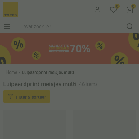
Ga naar de hoofdinhoud
0
0
Home
Luipaardprint meisjes multi
Luipaardprint meisjes multi
48 items
Filter & sorteer