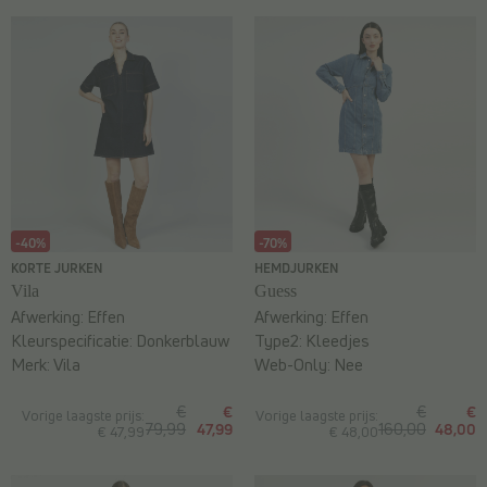
-40%
-70%
KORTE JURKEN
HEMDJURKEN
Vila
Guess
Afwerking:
Effen
Afwerking:
Effen
Kleurspecificatie:
Donkerblauw
Type2:
Kleedjes
Merk:
Vila
Web-Only:
Nee
€
€
€
€
Vorige laagste prijs:
Vorige laagste prijs:
79,99
47,99
160,00
48,00
€ 47,99
€ 48,00