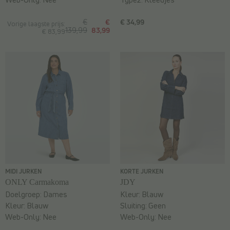
€
€
€ 34,99
Vorige laagste prijs:
139,99
83,99
€ 83,99
MIDI JURKEN
KORTE JURKEN
ONLY Carmakoma
JDY
Doelgroep:
Dames
Kleur:
Blauw
Kleur:
Blauw
Sluiting:
Geen
Web-Only:
Nee
Web-Only:
Nee