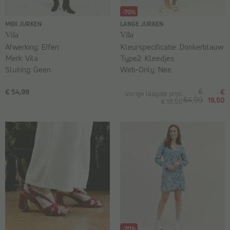
-70%
MIDI JURKEN
LANGE JURKEN
Vila
Vila
Afwerking:
Effen
Kleurspecificatie:
Donkerblauw
Merk:
Vila
Type2:
Kleedjes
Sluiting:
Geen
Web-Only:
Nee
€ 54,99
€
€
Vorige laagste prijs:
64,99
19,50
€ 19,50
-70%