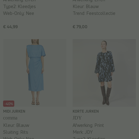
Type2:
Kleedjes
Kleur:
Blauw
Web-Only:
Nee
Trend:
Feestcollectie
€ 44,99
€ 79,00
-40%
MIDI JURKEN
KORTE JURKEN
comma
JDY
Kleur:
Blauw
Afwerking:
Print
Sluiting:
Rits
Merk:
JDY
Web-Only:
Nee
Type2:
Kleedjes