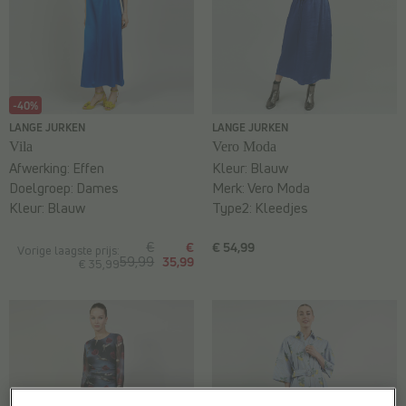
-40%
LANGE JURKEN
LANGE JURKEN
Vila
Vero Moda
Afwerking:
Effen
Kleur:
Blauw
Doelgroep:
Dames
Merk:
Vero Moda
Kleur:
Blauw
Type2:
Kleedjes
€
€
€ 54,99
Vorige laagste prijs:
59,99
35,99
€ 35,99