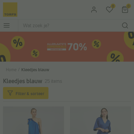
Ga naar de hoofdinhoud
0
0
Home
Kleedjes blauw
Kleedjes blauw
25 items
Filter & sorteer