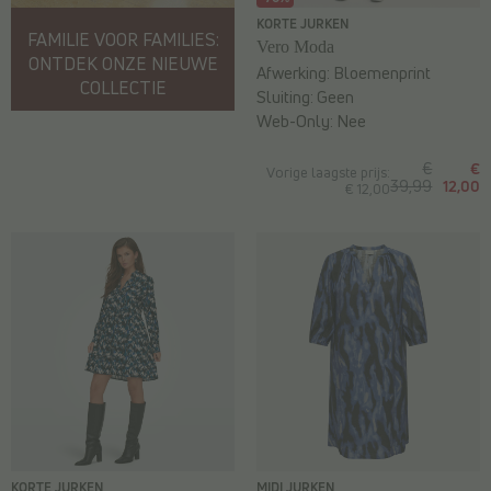
KORTE JURKEN
FAMILIE VOOR FAMILIES:
Vero Moda
ONTDEK ONZE NIEUWE
Afwerking:
Bloemenprint
COLLECTIE
Sluiting:
Geen
Web-Only:
Nee
€
€
Vorige laagste prijs:
39,99
12,00
€ 12,00
KORTE JURKEN
MIDI JURKEN