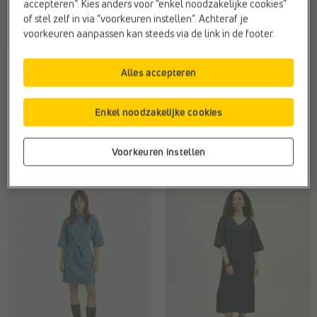
accepteren”. Kies anders voor “enkel noodzakelijke cookies”
of stel zelf in via “voorkeuren instellen”. Achteraf je
voorkeuren aanpassen kan steeds via de link in de footer.
KORTE JURKEN
KORTE JURKEN
Alles accepteren
JDY
Vila
Doelgroep:
Dames
Kleur:
Blauw
Kleur:
Blauw
Type2:
Kleedjes
Enkel noodzakelijke cookies
Merk:
JDY
Web-Only:
Nee
Voorkeuren instellen
€ 36,99
€ 54,99