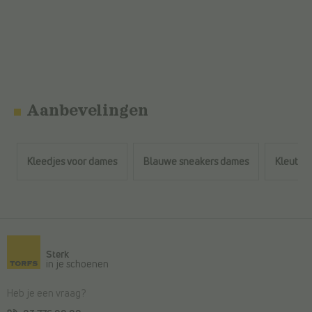
Aanbevelingen
Kleedjes voor dames
Blauwe sneakers dames
Kleuter 
Terug naar de hoofdinhoud
Sterk
in je schoenen
Heb je een vraag?