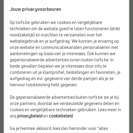
Jouw privacyvoorkeuren
Op torfs.be gebruiken we cookies en vergelijkbare
-40%
technieken om de website goed te laten functioneren (strikt
LANGE JURKEN
MIDI JURKEN
noodzakelijk) en inzichten te verzamelen over het
Sisters Point
Adoré
websitegebruik en je surfgedrag. We kunnen je ervaring op
onze website en communicatiekanalen personaliseren met
Afwerking:
Bloemenprint
Kleur:
Blauw
aanbevelingen op basis van je interesses. Ook kunnen we
Doelgroep:
Dames
Merk:
Adoré
gepersonaliseerde advertenties tonen buiten torfs.be. In
Sluiting:
Geen
Sluiting:
Knoop
beide gevallen bepalen we je interesses door info te
combineren uit je klantprofiel, bestellingen en favorieten, je
€ 69,95
€
€
Vorige laagste prijs:
69,00
41,40
surfgedrag en evt. gegevens van derde partijen als je ze
€ 41,40
hiervoor toestemming hebt gegeven.
De gepersonaliseerde advertenties buiten torfs.be zie je bij
onze partners, doordat we versleutelde gegevens delen en
cookies en vergelijkbare technieken gebruiken. Lees meer in
ons
privacybeleid
en
cookiebeleid
.
Ga je hiermee akkoord, kies dan hieronder voor “alles