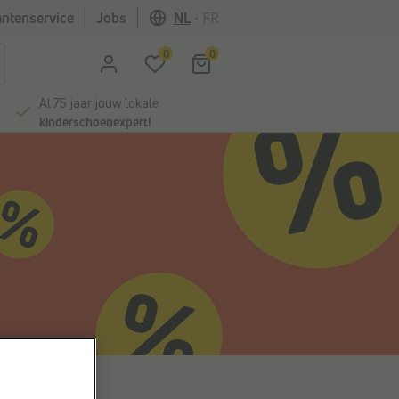
antenservice
Jobs
NL
•
FR
0
0
Al 75 jaar jouw lokale
kinderschoenexpert!