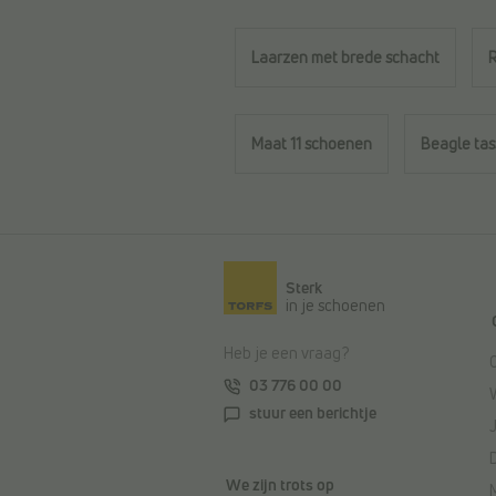
Laarzen met brede schacht
Maat 11 schoenen
Beagle ta
Terug naar de hoofdinhoud
Sterk
in je schoenen
Heb je een vraag?
03 776 00 00
stuur een berichtje
We zijn trots op