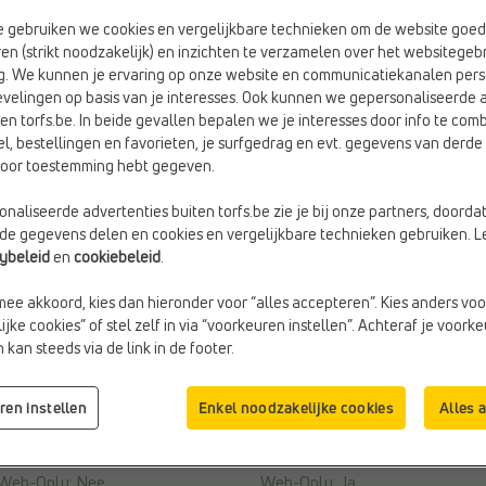
be gebruiken we cookies en vergelijkbare technieken om de website goed
en (strikt noodzakelijk) en inzichten te verzamelen over het websitegebr
g. We kunnen je ervaring op onze website en communicatiekanalen pers
velingen op basis van je interesses. Ook kunnen we gepersonaliseerde 
en torfs.be. In beide gevallen bepalen we je interesses door info te comb
el, bestellingen en favorieten, je surfgedrag en evt. gegevens van derde 
rvoor toestemming hebt gegeven.
naliseerde advertenties buiten torfs.be zie je bij onze partners, doorda
lde gegevens delen en cookies en vergelijkbare technieken gebruiken. L
cybeleid
en
cookiebeleid
.
mee akkoord, kies dan hieronder voor “alles accepteren”. Kies anders voo
jke cookies” of stel zelf in via “voorkeuren instellen”. Achteraf je voork
kan steeds via de link in de footer.
€ 25,95
€ 49,9
REGENLAARZEN
REGENLAARZEN
ren instellen
Enkel noodzakelijke cookies
Alles 
Dazzle
Bisgaard
Materiaal:
Stof
Doelgroep:
Kinderen
Merk:
Dazzle
Sluiting:
Koord
Web-Only:
Nee
Web-Only:
Ja