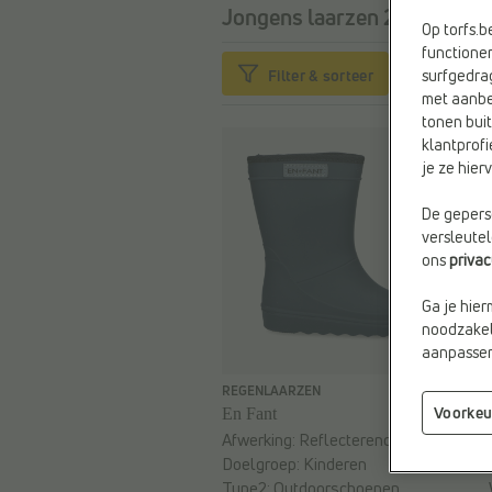
Jongens laarzen 29
58 items
Op torfs.
functioner
Filter & sorteer
surfgedra
met aanbe
tonen buit
klantprofi
je ze hie
De geperso
versleute
ons
priva
Ga je hier
noodzakeli
aanpassen 
€ 45,95
REGENLAARZEN
Voorkeu
En Fant
Afwerking:
Reflecterend
Doelgroep:
Kinderen
Type2:
Outdoorschoenen