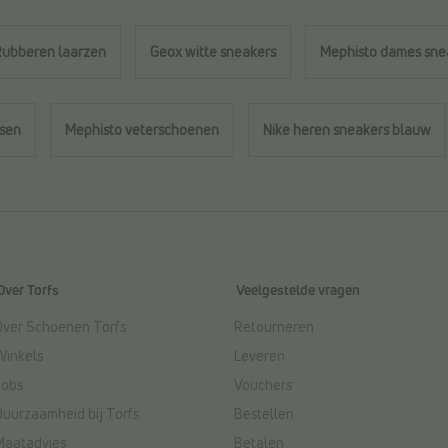
Rubberen laarzen
Geox witte sneakers
Mephisto dames sne
ssen
Mephisto veterschoenen
Nike heren sneakers blauw
Over Torfs
Veelgestelde vragen
Over Schoenen Torfs
Retourneren
Winkels
Leveren
Jobs
Vouchers
Duurzaamheid bij Torfs
Bestellen
Maatadvies
Betalen