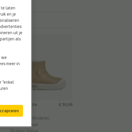
 te laten
uik en je
onaliseren
advertenties
ineren uit je
partijen als
t we
ees meer in
r “enkel
euren
9
€ 55,99
REGENLAARZEN
accepteren
Liewood
Doelgroep:
Kinderen
Merk:
Liewood
Sluiting:
Instap