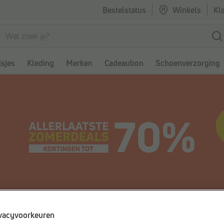
Bestelstatus
Winkels
Kl
sjes
Kleding
Merken
Cadeaubon
Schoenverzorging
vacyvoorkeuren