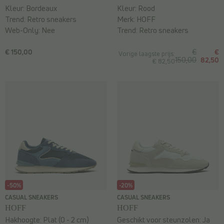
Kleur:
Bordeaux
Kleur:
Rood
Trend:
Retro sneakers
Merk:
HOFF
Web-Only:
Nee
Trend:
Retro sneakers
€ 150,00
€
€
Vorige laagste prijs:
150,00
82,50
€ 82,50
-50%
-20%
CASUAL SNEAKERS
CASUAL SNEAKERS
HOFF
HOFF
Hakhoogte:
Plat (0 - 2 cm)
Geschikt voor steunzolen:
Ja