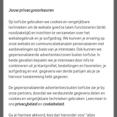
Jouw privacyvoorkeuren
Op torfs.be gebruiken we cookies en vergelijkbare
-50%
-40%
technieken om de website goed te laten functioneren (strikt
CASUAL SNEAKERS
CASUAL SNEAKERS
noodzakelijk) en inzichten te verzamelen over het
HOFF
HOFF
websitegebruik en je surfgedrag. We kunnen je ervaring op
Kleurspecificatie:
Fuchsia
Allergie:
Lijm op waterbasis
onze website en communicatiekanalen personaliseren met
Materiaal:
Stof
Breedte zool:
F - Normale voet
aanbevelingen op basis van je interesses. Ook kunnen we
Merk:
HOFF
Kleur:
Roze
gepersonaliseerde advertenties tonen buiten torfs.be. In
beide gevallen bepalen we je interesses door info te
€
€
€
€
combineren uit je klantprofiel, bestellingen en favorieten, je
Vorige laagste prijs:
Vorige laagste prijs:
140,00
70,00
150,00
90,00
€ 70,00
€ 90,00
surfgedrag en evt. gegevens van derde partijen als je ze
hiervoor toestemming hebt gegeven.
De gepersonaliseerde advertenties buiten torfs.be zie je bij
onze partners, doordat we versleutelde gegevens delen en
cookies en vergelijkbare technieken gebruiken. Lees meer in
ons
privacybeleid
en
cookiebeleid
.
Ga je hiermee akkoord, kies dan hieronder voor “alles