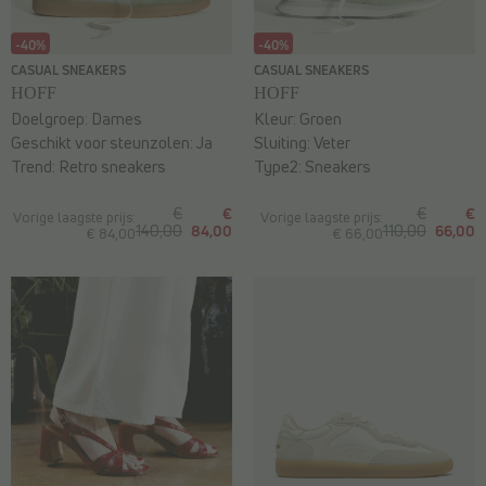
-40%
-40%
CASUAL SNEAKERS
CASUAL SNEAKERS
HOFF
HOFF
Doelgroep:
Dames
Kleur:
Groen
Geschikt voor steunzolen:
Ja
Sluiting:
Veter
Trend:
Retro sneakers
Type2:
Sneakers
€
€
€
€
Vorige laagste prijs:
Vorige laagste prijs:
140,00
84,00
110,00
66,00
€ 84,00
€ 66,00