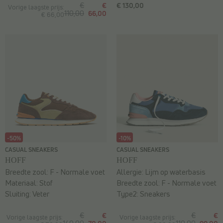
€
€
€ 130,00
Vorige laagste prijs:
110,00
66,00
€ 66,00
-50%
-10%
CASUAL SNEAKERS
CASUAL SNEAKERS
HOFF
HOFF
Breedte zool:
F - Normale voet
Allergie:
Lijm op waterbasis
Materiaal:
Stof
Breedte zool:
F - Normale voet
Sluiting:
Veter
Type2:
Sneakers
€
€
€
€
Vorige laagste prijs:
Vorige laagste prijs: