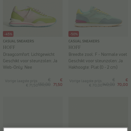
-45%
-50%
CASUAL SNEAKERS
CASUAL SNEAKERS
HOFF
HOFF
Draagcomfort:
Lichtgewicht
Breedte zool:
F - Normale voet
Geschikt voor steunzolen:
Ja
Geschikt voor steunzolen:
Ja
Web-Only:
Nee
Hakhoogte:
Plat (0 - 2 cm)
€
€
€
€
Vorige laagste prijs:
Vorige laagste prijs:
130,00
71,50
140,00
70,00
€ 71,50
€ 70,00