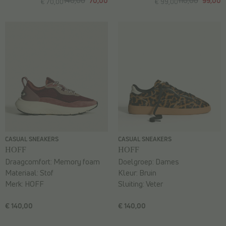
140,00
70,00
110,00
99,00
€ 70,00
€ 99,00
CASUAL SNEAKERS
CASUAL SNEAKERS
HOFF
HOFF
Draagcomfort:
Memory foam
Doelgroep:
Dames
Materiaal:
Stof
Kleur:
Bruin
Merk:
HOFF
Sluiting:
Veter
€ 140,00
€ 140,00