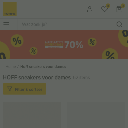
Ga naar de hoofdinhoud
0
0
Home
Hoff sneakers voor dames
HOFF sneakers voor dames
62 items
Filter & sorteer