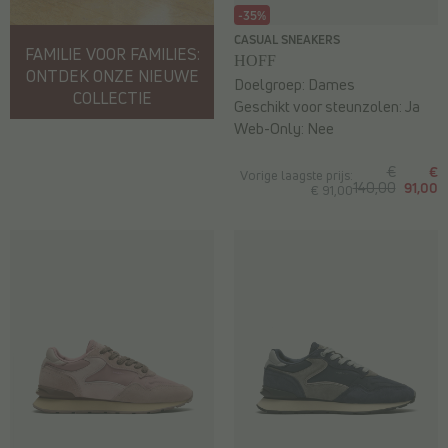
-35%
CASUAL SNEAKERS
FAMILIE VOOR FAMILIES:
HOFF
ONTDEK ONZE NIEUWE
Doelgroep:
Dames
COLLECTIE
Geschikt voor steunzolen:
Ja
Web-Only:
Nee
€
€
Vorige laagste prijs:
140,00
91,00
€ 91,00