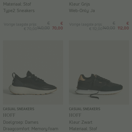
Materiaal:
Stof
Kleur:
Grijs
Type2:
Sneakers
Web-Only:
Ja
€
€
€
€
Vorige laagste prijs:
Vorige laagste prijs:
140,00
70,00
140,00
112,00
€ 70,00
€ 112,00
CASUAL SNEAKERS
CASUAL SNEAKERS
HOFF
HOFF
Doelgroep:
Dames
Kleur:
Zwart
Draagcomfort:
Memory foam
Materiaal:
Stof