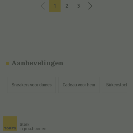
1
2
3
Aanbevelingen
Sneakers voor dames
Cadeau voor hem
Birkenstock m
Terug naar de hoofdinhoud
Sterk
in je schoenen