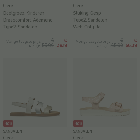
Geox
Geox
Doelgroep:
Kinderen
Sluiting:
Gesp
Draagcomfort:
Ademend
Type2:
Sandalen
Type2:
Sandalen
Web-Only:
Ja
€
€
€
€
Vorige laagste prijs:
Vorige laagste prijs:
55,99
39,19
65,99
56,09
€ 39,19
€ 56,09
-10%
-10%
SANDALEN
SANDALEN
Geox
Geox