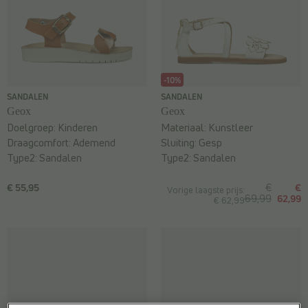
-10%
SANDALEN
SANDALEN
Geox
Geox
Doelgroep:
Kinderen
Materiaal:
Kunstleer
Draagcomfort:
Ademend
Sluiting:
Gesp
Type2:
Sandalen
Type2:
Sandalen
€ 55,95
€
€
Vorige laagste prijs:
69,99
62,99
€ 62,99