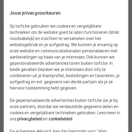
Jouw privacyvoorkeuren
Op torfs.be gebruiken we cookies en vergelijkbare
-25%
-15%
technieken om de website goed te laten functioneren (strikt
SANDALEN
SANDALEN
noodzakelijk) en inzichten te verzamelen over het
Geox
Geox
websitegebruik en je surfgedrag. We kunnen je ervaring op
Doelgroep:
Kinderen
Merk:
Geox
onze website en communicatiekanalen personaliseren met
Draagcomfort:
Ademend
Type2:
Sandalen
aanbevelingen op basis van je interesses. Ook kunnen we
Type2:
Sandalen
Web-Only:
Ja
gepersonaliseerde advertenties tonen buiten torfs.be. In
beide gevallen bepalen we je interesses door info te
€
€
€
€
Vorige laagste prijs:
Vorige laagste prijs:
combineren uit je klantprofiel, bestellingen en favorieten, je
69,95
52,46
49,99
42,49
€ 52,46
€ 42,49
surfgedrag en evt. gegevens van derde partijen als je ze
hiervoor toestemming hebt gegeven.
De gepersonaliseerde advertenties buiten torfs.be zie je bij
onze partners, doordat we versleutelde gegevens delen en
cookies en vergelijkbare technieken gebruiken. Lees meer in
ons
privacybeleid
en
cookiebeleid
.
Ga je hiermee akkoord, kies dan hieronder voor “alles