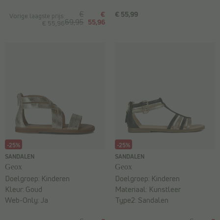
€
€
€ 55,99
Vorige laagste prijs:
69,95
55,96
€ 55,96
-25%
-25%
SANDALEN
SANDALEN
Geox
Geox
Doelgroep:
Kinderen
Doelgroep:
Kinderen
Kleur:
Goud
Materiaal:
Kunstleer
Web-Only:
Ja
Type2:
Sandalen