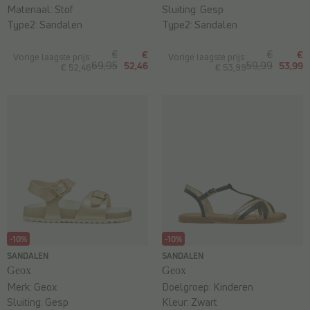
Materiaal:
Stof
Sluiting:
Gesp
Type2:
Sandalen
Type2:
Sandalen
€
€
€
€
Vorige laagste prijs:
Vorige laagste prijs:
69,95
52,46
59,99
53,99
€ 52,46
€ 53,99
-10%
-10%
SANDALEN
SANDALEN
Geox
Geox
Merk:
Geox
Doelgroep:
Kinderen
Sluiting:
Gesp
Kleur:
Zwart