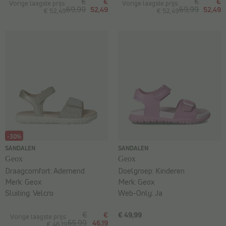
€
€
€
€
Vorige laagste prijs:
Vorige laagste prijs:
69,99
52,49
69,99
52,49
€ 52,49
€ 52,49
-30%
SANDALEN
SANDALEN
Geox
Geox
Draagcomfort:
Ademend
Doelgroep:
Kinderen
Merk:
Geox
Merk:
Geox
Sluiting:
Velcro
Web-Only:
Ja
€
€
€ 49,99
Vorige laagste prijs:
65,99
46,19
€ 46,19