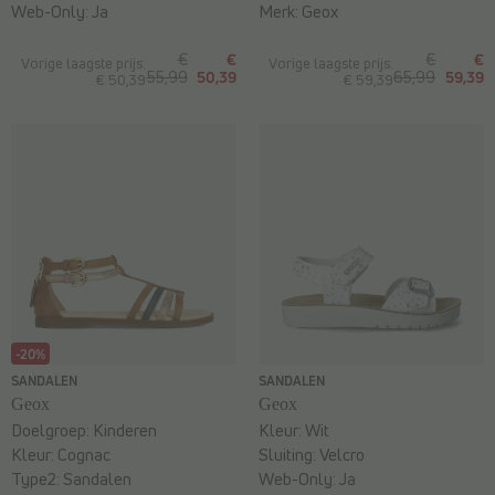
Web-Only:
Ja
Merk:
Geox
€
€
€
€
Vorige laagste prijs:
Vorige laagste prijs:
55,99
50,39
65,99
59,39
€ 50,39
€ 59,39
-20%
SANDALEN
SANDALEN
Geox
Geox
Doelgroep:
Kinderen
Kleur:
Wit
Kleur:
Cognac
Sluiting:
Velcro
Type2:
Sandalen
Web-Only:
Ja