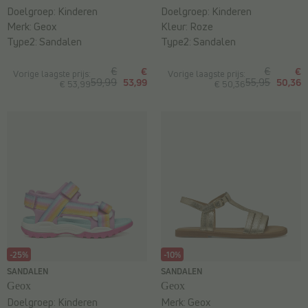
Doelgroep:
Kinderen
Doelgroep:
Kinderen
Merk:
Geox
Kleur:
Roze
Type2:
Sandalen
Type2:
Sandalen
€
€
€
€
Vorige laagste prijs:
Vorige laagste prijs:
59,99
53,99
55,95
50,36
€ 53,99
€ 50,36
-25%
-10%
SANDALEN
SANDALEN
Geox
Geox
Doelgroep:
Kinderen
Merk:
Geox