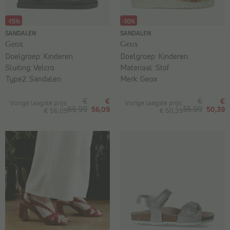
-15%
-10%
SANDALEN
SANDALEN
Geox
Geox
Doelgroep:
Kinderen
Doelgroep:
Kinderen
Sluiting:
Velcro
Materiaal:
Stof
Type2:
Sandalen
Merk:
Geox
€
€
€
€
Vorige laagste prijs:
Vorige laagste prijs:
65,99
56,09
55,99
50,39
€ 56,09
€ 50,39