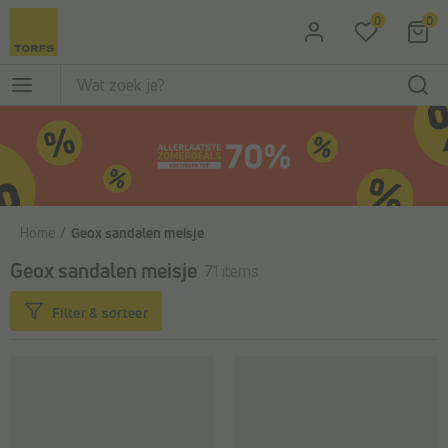
Ga naar de hoofdinhoud
0
0
Home
Geox sandalen meisje
Geox sandalen meisje
71 items
Filter & sorteer