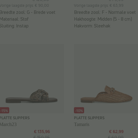
Vorige laagste prijs: € 90,00
Vorige laagste prijs: € 63,99
Breedte zool:
G - Brede voet
Breedte zool:
F - Normale voet
Materiaal:
Stof
Hakhoogte:
Midden (5 - 8 cm)
Sluiting:
Instap
Hakvorm:
Sleehak
-15%
-10%
PLATTE SLIPPERS
PLATTE SLIPPERS
March23
Tamaris
€ 135,96
€ 62,99
€ 159,95
€ 69,99