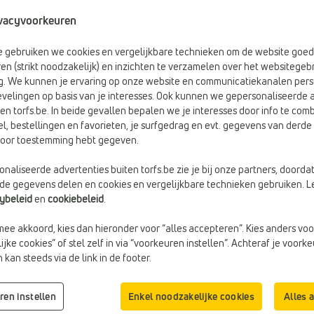
 items
vacyvoorkeuren
be gebruiken we cookies en vergelijkbare technieken om de website goed
en (strikt noodzakelijk) en inzichten te verzamelen over het websitegebr
g. We kunnen je ervaring op onze website en communicatiekanalen pers
velingen op basis van je interesses. Ook kunnen we gepersonaliseerde 
en torfs.be. In beide gevallen bepalen we je interesses door info te comb
el, bestellingen en favorieten, je surfgedrag en evt. gegevens van derde 
rvoor toestemming hebt gegeven.
naliseerde advertenties buiten torfs.be zie je bij onze partners, doorda
lde gegevens delen en cookies en vergelijkbare technieken gebruiken. L
cybeleid
en
cookiebeleid
.
mee akkoord, kies dan hieronder voor “alles accepteren”. Kies anders voo
-10%
-40%
jke cookies” of stel zelf in via “voorkeuren instellen”. Achteraf je voork
SLIPPERS OP HAK
PLATTE SLIPPERS
kan steeds via de link in de footer.
Tamaris
Gabor
€ 71,99
€ 59,99
€ 79,99
€ 99,99
ren instellen
Enkel noodzakelijke cookies
Alles 
Vorige laagste prijs: € 71,99
Vorige laagste prijs: € 59,99