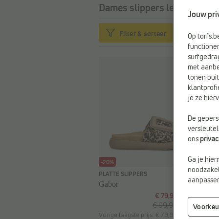
Dames slippers leer bruin
30
Jouw pri
Filter & sorteer
Op torfs.
functioner
surfgedra
met aanbe
tonen buit
klantprofi
je ze hie
De geperso
versleute
ons
priva
Ga je hier
-20%
noodzakeli
PLATTE SLIPPERS
aanpassen 
Gabor
€ 79,99
€ 99,99
Voorkeu
Vorige laagste prijs: € 79,99