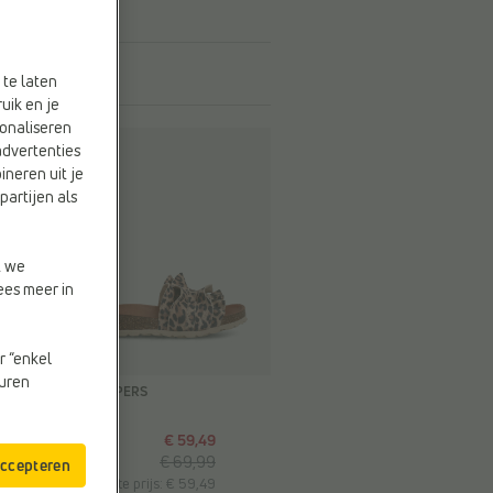
 te laten
uik en je
onaliseren
advertenties
ineren uit je
partijen als
t we
ees meer in
r “enkel
-15%
euren
PLATTE SLIPPERS
Verbenas
€ 59,49
€ 69,99
accepteren
Vorige laagste prijs: € 59,49