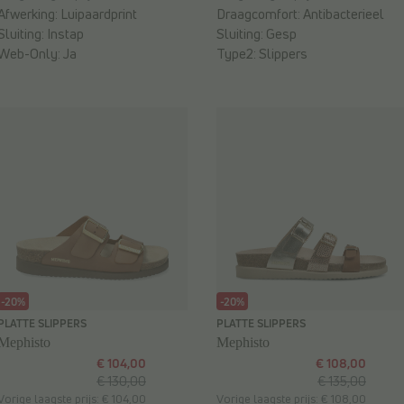
Afwerking:
Luipaardprint
Draagcomfort:
Antibacterieel
Sluiting:
Instap
Sluiting:
Gesp
Web-Only:
Ja
Type2:
Slippers
-20%
-20%
PLATTE SLIPPERS
PLATTE SLIPPERS
Mephisto
Mephisto
€ 104,00
€ 108,00
€ 130,00
€ 135,00
Vorige laagste prijs: € 104,00
Vorige laagste prijs: € 108,00