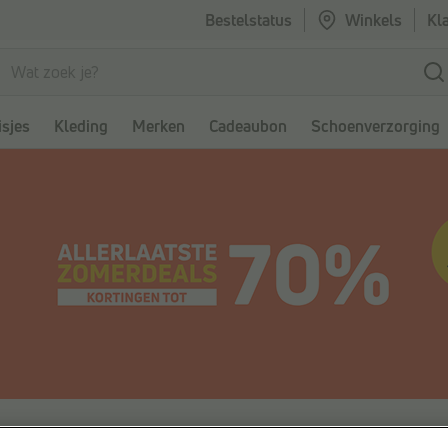
Bestelstatus
Winkels
Kl
sjes
Kleding
Merken
Cadeaubon
Schoenverzorging