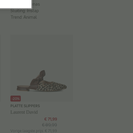
Merk:
Verbenas
Sluiting:
Instap
Trend:
Animal
-20%
PLATTE SLIPPERS
Laurent David
€ 71,99
€ 89,99
Vorige laagste prijs: € 71,99