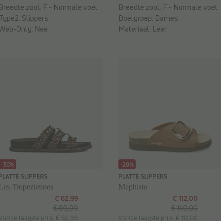
Breedte zool:
F - Normale voet
Breedte zool:
F - Normale voet
Type2:
Slippers
Doelgroep:
Dames
Web-Only:
Nee
Materiaal:
Leer
-30%
-20%
PLATTE SLIPPERS
PLATTE SLIPPERS
Les Tropeziennes
Mephisto
€ 62,99
€ 112,00
€ 89,99
€ 140,00
Vorige laagste prijs: € 62,99
Vorige laagste prijs: € 112,00