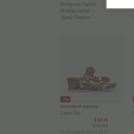
Doelgroep:
Dames
Sluiting:
Instap
Type2:
Slippers
-15%
SLIPPERS OP SLEEHAK
Laura Vita
€ 80,74
€ 94,99
Vorige laagste prijs: € 80,74