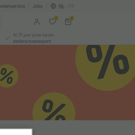
antenservice
Jobs
NL
•
FR
0
0
Al 75 jaar jouw lokale
kinderschoenexpert!