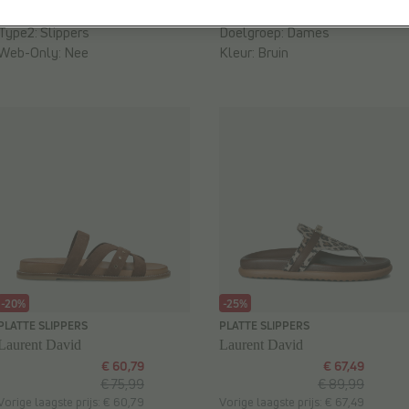
Materiaal:
Stof
Breedte zool:
G - Brede voet
Type2:
Slippers
Doelgroep:
Dames
Web-Only:
Nee
Kleur:
Bruin
-20%
-25%
PLATTE SLIPPERS
PLATTE SLIPPERS
Laurent David
Laurent David
€ 60,79
€ 67,49
€ 75,99
€ 89,99
Vorige laagste prijs: € 60,79
Vorige laagste prijs: € 67,49