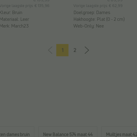
Vorige laagste prijs: € 135,96
Vorige laagste prijs: € 62,99
Kleur:
Bruin
Doelgroep:
Dames
Materiaal:
Leer
Hakhoogte:
Plat (0 - 2 cm)
Merk:
March23
Web-Only:
Nee
1
2
zen dames bruin
New Balance 574 maat 44
Muiltjes maat 4