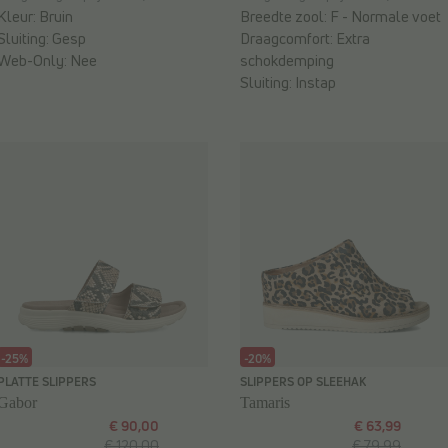
Kleur:
Bruin
Breedte zool:
F - Normale voet
Sluiting:
Gesp
Draagcomfort:
Extra
Web-Only:
Nee
schokdemping
Sluiting:
Instap
-25%
-20%
PLATTE SLIPPERS
SLIPPERS OP SLEEHAK
Gabor
Tamaris
€ 90,00
€ 63,99
€ 120,00
€ 79,99