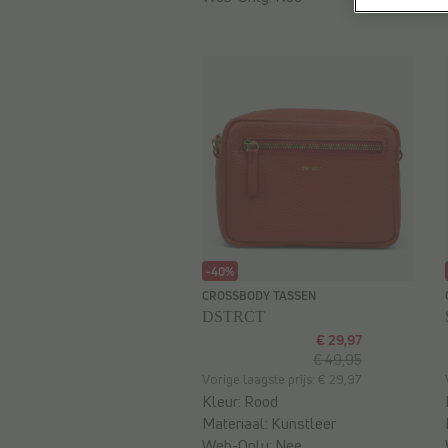
-40%
CROSSBODY TASSEN
DSTRCT
€ 29,97
€ 49,95
Vorige laagste prijs: € 29,97
Kleur:
Rood
Materiaal:
Kunstleer
Web-Only:
Nee