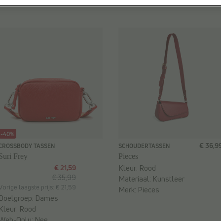
-40%
€ 36,9
CROSSBODY TASSEN
SCHOUDERTASSEN
Suri Frey
Pieces
€ 21,59
Kleur:
Rood
€ 35,99
Materiaal:
Kunstleer
Vorige laagste prijs: € 21,59
Merk:
Pieces
Doelgroep:
Dames
Kleur:
Rood
Web-Only:
Nee