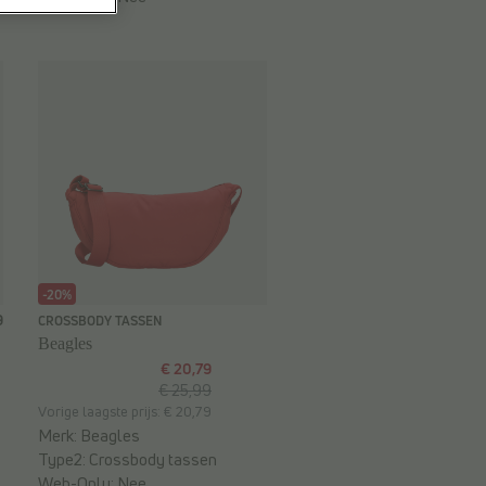
-20%
9
CROSSBODY TASSEN
Beagles
€ 20,79
€ 25,99
Vorige laagste prijs: € 20,79
Merk:
Beagles
Type2:
Crossbody tassen
Web-Only:
Nee