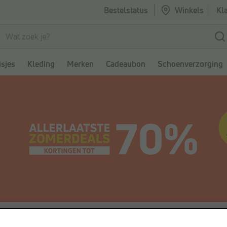
Bestelstatus
Winkels
Kl
sjes
Kleding
Merken
Cadeaubon
Schoenverzorging