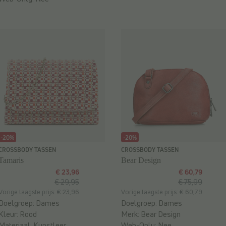
-20%
-20%
CROSSBODY TASSEN
CROSSBODY TASSEN
Tamaris
Bear Design
€ 23,96
€ 60,79
€ 29,95
€ 75,99
Vorige laagste prijs: € 23,96
Vorige laagste prijs: € 60,79
Doelgroep:
Dames
Doelgroep:
Dames
Kleur:
Rood
Merk:
Bear Design
Materiaal:
Kunstleer
Web-Only:
Nee