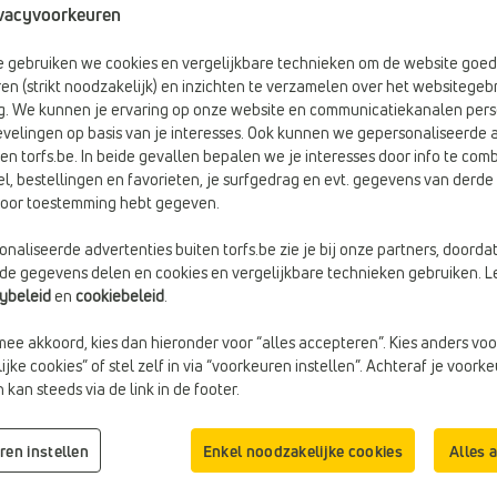
vacyvoorkeuren
d
34 items
be gebruiken we cookies en vergelijkbare technieken om de website goed
en (strikt noodzakelijk) en inzichten te verzamelen over het websitegebr
g. We kunnen je ervaring op onze website en communicatiekanalen pers
velingen op basis van je interesses. Ook kunnen we gepersonaliseerde 
en torfs.be. In beide gevallen bepalen we je interesses door info te comb
el, bestellingen en favorieten, je surfgedrag en evt. gegevens van derde 
rvoor toestemming hebt gegeven.
naliseerde advertenties buiten torfs.be zie je bij onze partners, doorda
lde gegevens delen en cookies en vergelijkbare technieken gebruiken. L
cybeleid
en
cookiebeleid
.
mee akkoord, kies dan hieronder voor “alles accepteren”. Kies anders voo
jke cookies” of stel zelf in via “voorkeuren instellen”. Achteraf je voork
kan steeds via de link in de footer.
€ 110,00
€ 69,9
CROSSBODY TASSEN
CROSSBODY TASSEN
Bear Design
Woomen
Doelgroep:
Dames
Kleur:
Rood
ren instellen
Enkel noodzakelijke cookies
Alles 
Kleur:
Rood
Materiaal:
Kunstleer
Web-Only:
Nee
Merk:
Woomen