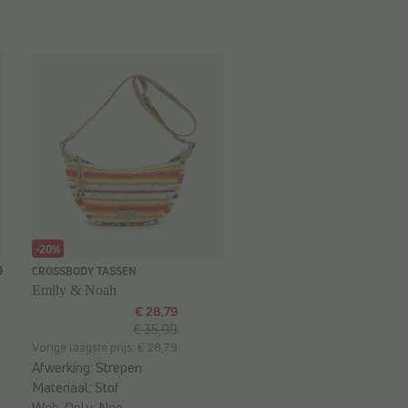
-20%
9
CROSSBODY TASSEN
Emily & Noah
€ 28,79
€ 35,99
Vorige laagste prijs: € 28,79
Afwerking:
Strepen
Materiaal:
Stof
Web-Only:
Nee