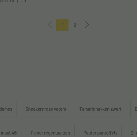
Web-Only:
Ja
1
2
 dames
Sneakers roze veters
Tamaris hakken zwart
B
 maat 46
Tiener regenlaarzen
Peuter pantoffels
Dr 