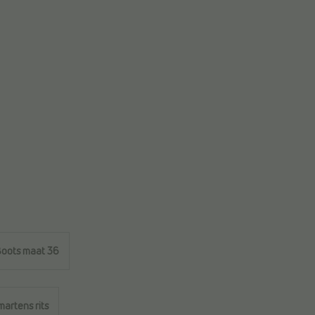
oots maat 36
martens rits