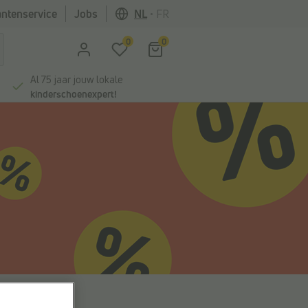
antenservice
Jobs
NL
•
FR
0
0
Al 75 jaar jouw lokale
kinderschoenexpert!