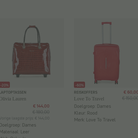
-20%
-60%
€ 60,0
LAPTOPTASSEN
REISKOFFERS
€ 150,0
Olivia Lauren
Love To Travel
€ 144,00
Doelgroep:
Dames
€ 180,00
Kleur:
Rood
Vorige laagste prijs: € 144,00
Merk:
Love To Travel
Doelgroep:
Dames
Materiaal:
Leer