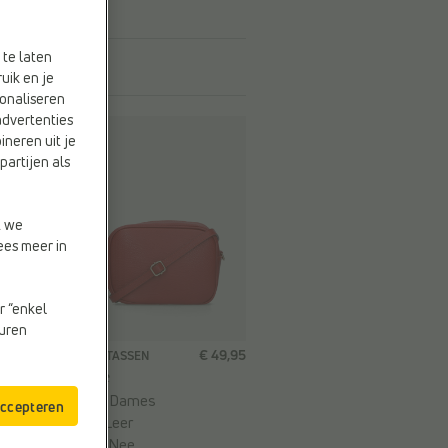
 te laten
uik en je
onaliseren
advertenties
ineren uit je
partijen als
t we
ees meer in
r “enkel
euren
5
€ 49,95
CROSSBODY TASSEN
Via Limone
Doelgroep:
Dames
accepteren
Materiaal:
Leer
Web-Only:
Nee