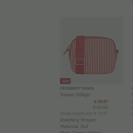
-40%
CROSSBODY TASSEN
Tommy Hilfiger
€ 59,97
€ 99,95
Vorige laagste prijs: € 59,97
Afwerking:
Strepen
Materiaal:
Stof
Merk:
Tommy Hilfiger