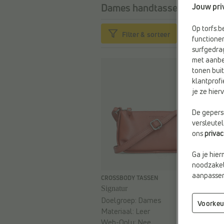
Jouw pri
Dames handtassen leer roo
Op torfs.
Filter & sorteer
functioner
surfgedra
met aanbe
tonen buit
klantprofi
je ze hie
De geperso
versleute
ons
priva
Ga je hier
noodzakeli
aanpassen 
€ 59,95
CROSSBODY TASSEN
Signatur
Doelgroep:
Dames
Voorkeu
Materiaal:
Leer
Web-Only:
Nee