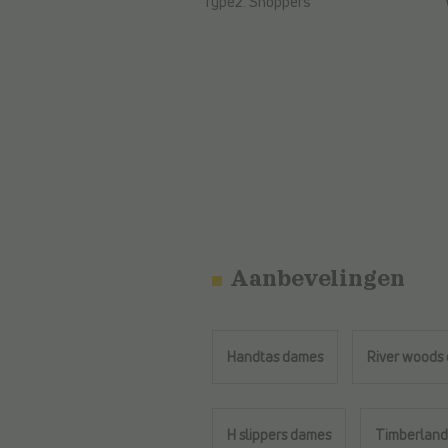
Type2:
Shoppers
Aanbevelingen
Handtas dames
River woods
H slippers dames
Timberland