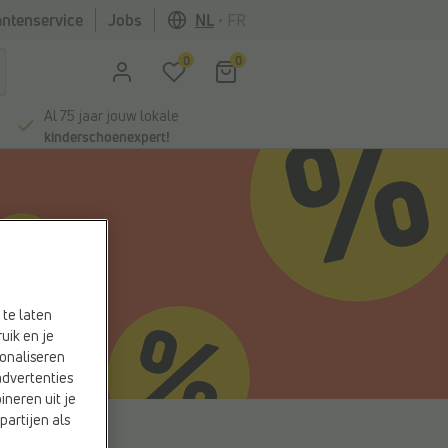
antenservice
Jobs
NL
•
FR
0
0
Al 75 jaar jouw lokale
kinderschoenexpert!
 te laten
uik en je
onaliseren
advertenties
ineren uit je
partijen als