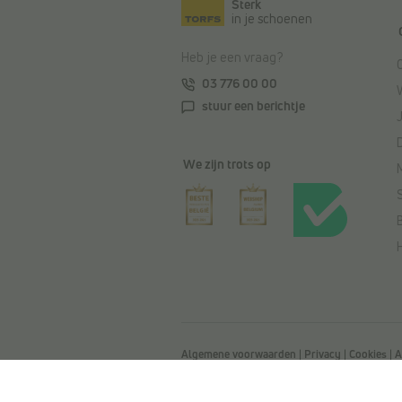
Sterk
in je schoenen
Heb je een vraag?
03 776 00 00
stuur een berichtje
We zijn trots op
Algemene voorwaarden
|
Privacy
|
Cookies
|
A
Toegankelijkheidsverklaring
© Copyright 2026 Torfs. All Rights Reser