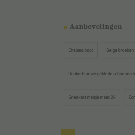
Aanbevelingen
Chelsea boot
Beige broeken
Donkerblauwe geklede schoenen 
Sneakers meisje maat 24
Ec
Terug naar de hoofdinhoud