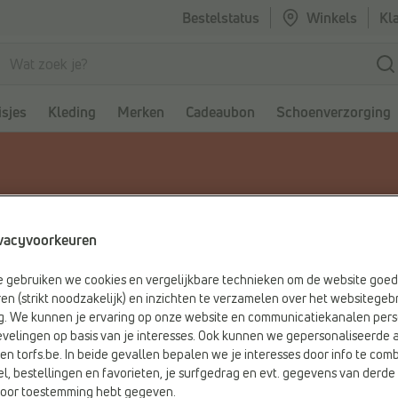
Bestelstatus
Winkels
Kl
sjes
Kleding
Merken
Cadeaubon
Schoenverzorging
vacyvoorkeuren
be gebruiken we cookies en vergelijkbare technieken om de website goed
en (strikt noodzakelijk) en inzichten te verzamelen over het websitegebr
g. We kunnen je ervaring op onze website en communicatiekanalen pers
velingen op basis van je interesses. Ook kunnen we gepersonaliseerde 
en torfs.be. In beide gevallen bepalen we je interesses door info te comb
el, bestellingen en favorieten, je surfgedrag en evt. gegevens van derde 
rvoor toestemming hebt gegeven.