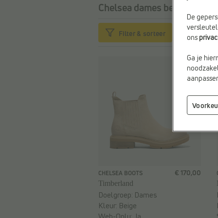
Chelsea dames beige
6 items
De geperso
versleute
Filter & sorteer
ons
priva
Ga je hier
noodzakeli
aanpassen 
Voorkeu
€ 170,00
CHELSEA BOOTS
Timberland
Doelgroep:
Dames
Kleur:
Beige
Web-Only:
Ja