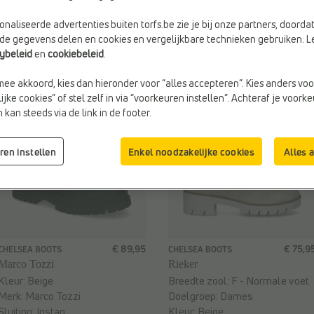
naliseerde advertenties buiten torfs.be zie je bij onze partners, doorda
lde gegevens delen en cookies en vergelijkbare technieken gebruiken. L
cybeleid
en
cookiebeleid
.
mee akkoord, kies dan hieronder voor “alles accepteren”. Kies anders voo
jke cookies” of stel zelf in via “voorkeuren instellen”. Achteraf je voork
kan steeds via de link in de footer.
ren instellen
Enkel noodzakelijke cookies
Alles 
€ 89,95
€ 75,9
CHELSEA BOOTS
CHELSEA BOOTS
Marco Tozzi
Rieker
Kleur:
Beige
Breedte zool:
F - Normale voet
Merk:
Marco Tozzi
Doelgroep:
Dames
Sluiting:
Instap
Kleur:
Beige