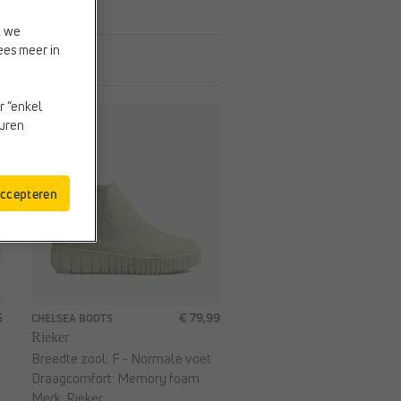
t we
ees meer in
r “enkel
euren
accepteren
5
€ 79,99
CHELSEA BOOTS
Rieker
Breedte zool:
F - Normale voet
Draagcomfort:
Memory foam
Merk:
Rieker