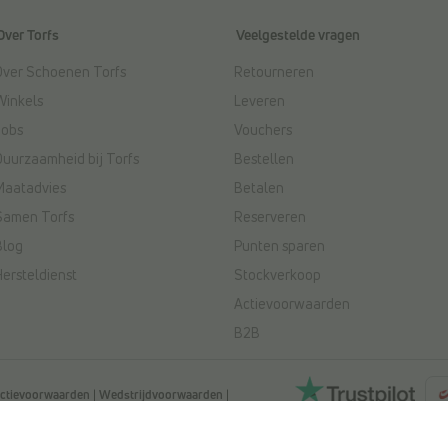
Over Torfs
Veelgestelde vragen
Over Schoenen Torfs
Retourneren
Winkels
Leveren
Jobs
Vouchers
Duurzaamheid bij Torfs
Bestellen
Maatadvies
Betalen
Samen Torfs
Reserveren
Blog
Punten sparen
Hersteldienst
Stockverkoop
Actievoorwaarden
B2B
ctievoorwaarden
|
Wedstrijdvoorwaarden
|
ved. NV L. TORFS - Ondernemingsnummer BE