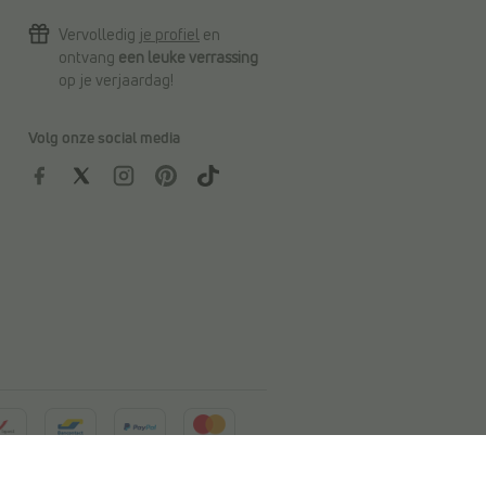
Vervolledig
je profiel
en
ontvang
een leuke verrassing
op je verjaardag!
Volg onze social media