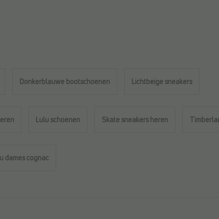
Donkerblauwe bootschoenen
Lichtbeige sneakers
heren
Lulu schoenen
Skate sneakers heren
Timberlan
ru dames cognac