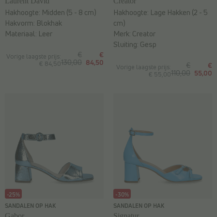
Laurent David
Creator
Hakhoogte:
Midden (5 - 8 cm)
Hakhoogte:
Lage Hakken (2 - 5
Hakvorm:
Blokhak
cm)
Materiaal:
Leer
Merk:
Creator
Sluiting:
Gesp
€
€
Vorige laagste prijs:
130,00
84,50
€ 84,50
€
€
Vorige laagste prijs:
110,00
55,00
€ 55,00
-25%
-30%
SANDALEN OP HAK
SANDALEN OP HAK
Gabor
Signatur