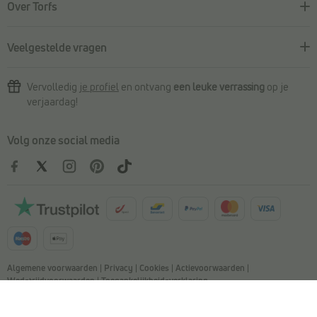
Over Torfs
Veelgestelde vragen
Vervolledig
je profiel
en ontvang
een leuke verrassing
op je
verjaardag!
Volg onze social media
Algemene voorwaarden
|
Privacy
|
Cookies
|
Actievoorwaarden
|
Wedstrijdvoorwaarden
|
Toegankelijkheidsverklaring
© Copyright 2026 Torfs. All Rights Reserved. NV L. TORFS -
Ondernemingsnummer BE 0404.054.092 - Afschrijverslaan 2, 9140 Temse