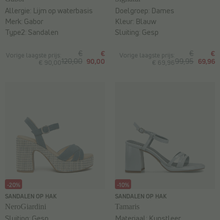
Allergie:
Lijm op waterbasis
Doelgroep:
Dames
Merk:
Gabor
Kleur:
Blauw
Type2:
Sandalen
Sluiting:
Gesp
€
€
€
€
Vorige laagste prijs:
Vorige laagste prijs:
120,00
90,00
99,95
69,96
€ 90,00
€ 69,96
-20%
-10%
SANDALEN OP HAK
SANDALEN OP HAK
NeroGiardini
Tamaris
Sluiting:
Gesp
Materiaal:
Kunstleer