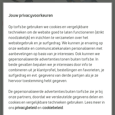
Jouw privacyvoorkeuren
-10%
-40%
Op torfs.be gebruiken we cookies en vergelijkbare
SANDALEN OP HAK
SANDALEN OP HAK
technieken om de website goed te laten functioneren (strikt
Geox
Gabor
noodzakelijk) en inzichten te verzamelen over het
Hakhoogte:
Midden (5 - 8 cm)
Hakvorm:
Trechterhak
websitegebruik en je surfgedrag. We kunnen je ervaring op
Sluiting:
Gesp
Type2:
Sandalen
onze website en communicatiekanalen personaliseren met
Web-Only:
Ja
Web-Only:
Nee
aanbevelingen op basis van je interesses. Ook kunnen we
gepersonaliseerde advertenties tonen buiten torfs.be. In
€
€
€
€
beide gevallen bepalen we je interesses door info te
Vorige laagste prijs:
Vorige laagste prijs:
110,00
99,00
120,00
72,00
€ 99,00
€ 72,00
combineren uit je klantprofiel, bestellingen en favorieten, je
surfgedrag en evt. gegevens van derde partijen als je ze
hiervoor toestemming hebt gegeven.
De gepersonaliseerde advertenties buiten torfs.be zie je bij
onze partners, doordat we versleutelde gegevens delen en
cookies en vergelijkbare technieken gebruiken. Lees meer in
ons
privacybeleid
en
cookiebeleid
.