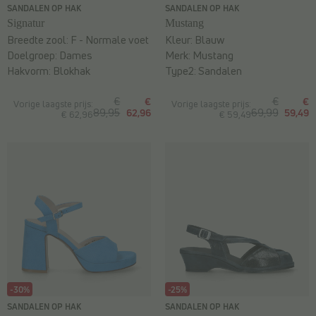
SANDALEN OP HAK
SANDALEN OP HAK
Signatur
Mustang
Breedte zool:
F - Normale voet
Kleur:
Blauw
Doelgroep:
Dames
Merk:
Mustang
Hakvorm:
Blokhak
Type2:
Sandalen
€
€
€
€
Vorige laagste prijs:
Vorige laagste prijs:
89,95
62,96
69,99
59,49
€ 62,96
€ 59,49
-30%
-25%
SANDALEN OP HAK
SANDALEN OP HAK