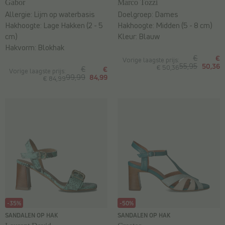
Gabor
Marco Tozzi
Allergie:
Lijm op waterbasis
Doelgroep:
Dames
Hakhoogte:
Lage Hakken (2 - 5
Hakhoogte:
Midden (5 - 8 cm)
cm)
Kleur:
Blauw
Hakvorm:
Blokhak
€
€
Vorige laagste prijs:
55,95
50,36
€ 50,36
€
€
Vorige laagste prijs:
99,99
84,99
€ 84,99
-35%
-50%
SANDALEN OP HAK
SANDALEN OP HAK