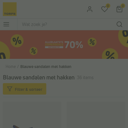
Ga naar de hoofdinhoud
0
0
Home
Blauwe sandalen met hakken
Blauwe sandalen met hakken
36 items
Filter & sorteer