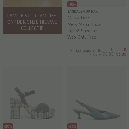
-10%
SANDALEN OP HAK
FAMILIE VOOR FAMILIES:
Marco Tozzi
ONTDEK ONZE NIEUWE
Merk:
Marco Tozzi
COLLECTIE
Type2:
Sandalen
Web-Only:
Nee
€
€
Vorige laagste prijs:
59,99
53,99
€ 53,99
-20%
-20%