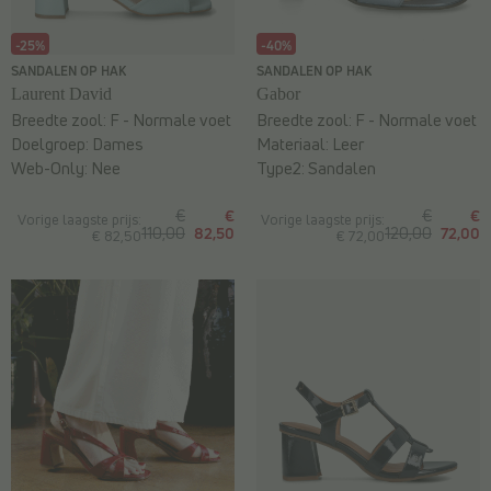
-25%
-40%
SANDALEN OP HAK
SANDALEN OP HAK
Laurent David
Gabor
Breedte zool:
F - Normale voet
Breedte zool:
F - Normale voet
Doelgroep:
Dames
Materiaal:
Leer
Web-Only:
Nee
Type2:
Sandalen
€
€
€
€
Vorige laagste prijs:
Vorige laagste prijs:
110,00
82,50
120,00
72,00
€ 82,50
€ 72,00