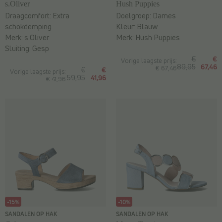
s.Oliver
Hush Puppies
Draagcomfort:
Extra
Doelgroep:
Dames
schokdemping
Kleur:
Blauw
Merk:
s.Oliver
Merk:
Hush Puppies
Sluiting:
Gesp
€
€
Vorige laagste prijs:
89,95
67,46
€ 67,46
€
€
Vorige laagste prijs:
59,95
41,96
€ 41,96
-15%
-10%
SANDALEN OP HAK
SANDALEN OP HAK