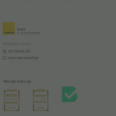
Terug naar de hoofdinhoud
Sterk
in je schoenen
Heb je een vraag?
03 776 00 00
stuur een berichtje
We zijn trots op