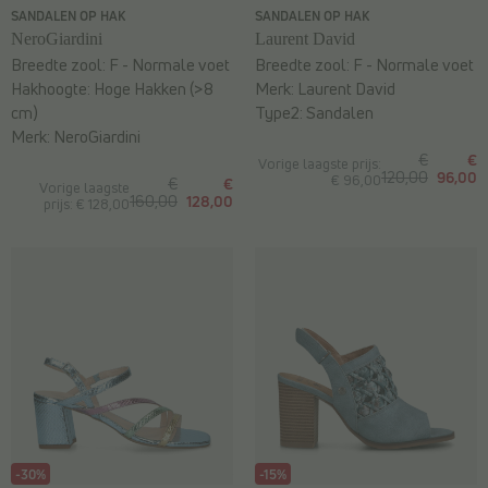
SANDALEN OP HAK
SANDALEN OP HAK
NeroGiardini
Laurent David
Breedte zool:
F - Normale voet
Breedte zool:
F - Normale voet
Hakhoogte:
Hoge Hakken (>8
Merk:
Laurent David
cm)
Type2:
Sandalen
Merk:
NeroGiardini
€
€
Vorige laagste prijs:
120,00
96,00
€ 96,00
€
€
Vorige laagste
160,00
128,00
prijs: € 128,00
-30%
-15%