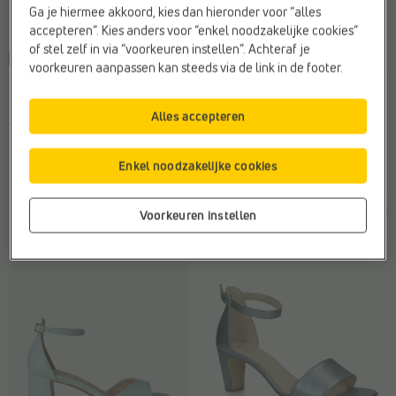
Ga je hiermee akkoord, kies dan hieronder voor “alles
accepteren”. Kies anders voor “enkel noodzakelijke cookies”
of stel zelf in via “voorkeuren instellen”. Achteraf je
-25%
-15%
voorkeuren aanpassen kan steeds via de link in de footer.
SANDALEN OP HAK
SANDALEN OP SLEEHAK
Laurent David
Remonte
Alles accepteren
Afwerking:
Metallic
Breedte zool:
F - Normale voet
Hakhoogte:
Midden (5 - 8 cm)
Materiaal:
Kunstleer
Kleur:
Blauw
Web-Only:
Nee
Enkel noodzakelijke cookies
€
€
€
€
Vorige laagste prijs:
Vorige laagste prijs:
110,00
82,50
79,99
67,99
€ 82,50
€ 67,99
Voorkeuren instellen