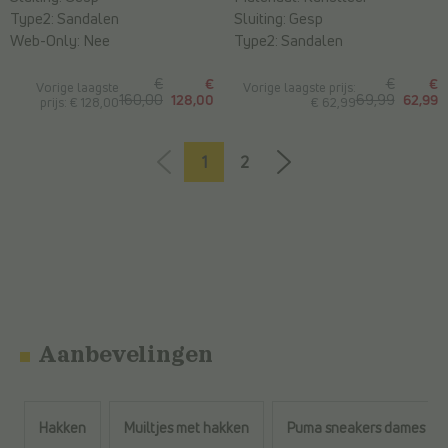
Type2:
Sandalen
Sluiting:
Gesp
Web-Only:
Nee
Type2:
Sandalen
€
€
€
€
Vorige laagste
Vorige laagste prijs:
160,00
128,00
69,99
62,99
prijs: € 128,00
€ 62,99
1
2
Aanbevelingen
Hakken
Muiltjes met hakken
Puma sneakers dames ma