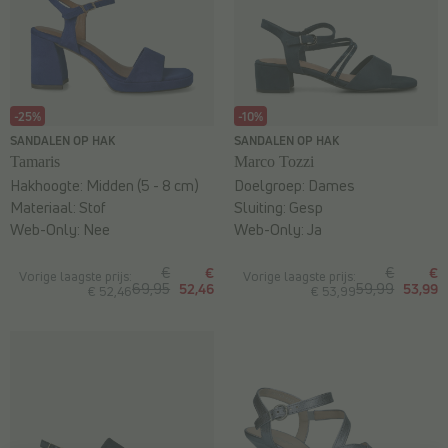
-25%
-10%
SANDALEN OP HAK
SANDALEN OP HAK
Tamaris
Marco Tozzi
Hakhoogte:
Midden (5 - 8 cm)
Doelgroep:
Dames
Materiaal:
Stof
Sluiting:
Gesp
Web-Only:
Nee
Web-Only:
Ja
€
€
€
€
Vorige laagste prijs:
Vorige laagste prijs:
69,95
52,46
59,99
53,99
€ 52,46
€ 53,99