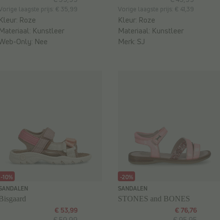
Vorige laagste prijs: € 35,99
Vorige laagste prijs: € 41,39
Kleur:
Roze
Kleur:
Roze
Materiaal:
Kunstleer
Materiaal:
Kunstleer
Web-Only:
Nee
Merk:
SJ
-10%
-20%
SANDALEN
SANDALEN
Bisgaard
STONES and BONES
€ 53,99
€ 76,76
€ 59,99
€ 95,95