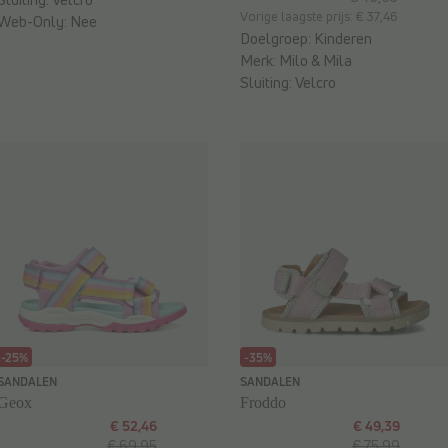
Vorige laagste prijs: € 37,46
Web-Only:
Nee
Doelgroep:
Kinderen
Merk:
Milo & Mila
Sluiting:
Velcro
-25%
-35%
SANDALEN
SANDALEN
Geox
Froddo
€ 52,46
€ 49,39
€ 69,95
€ 75,99