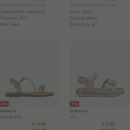
Vorige laagste prijs: € 52,46
Vorige laagste prijs: € 49,39
Draagcomfort:
Ademend
Kleur:
Roze
Materiaal:
Stof
Sluiting:
Velcro
Merk:
Geox
Web-Only:
Ja
-10%
-10%
SANDALEN
SANDALEN
Milo & Mila
SJ
€ 35,99
€ 41,39
€ 39,99
€ 45,99