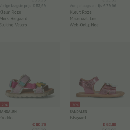
Vorige laagste prijs: € 53,99
Vorige laagste prijs: € 79,96
Kleur:
Roze
Kleur:
Roze
Merk:
Bisgaard
Materiaal:
Leer
Sluiting:
Velcro
Web-Only:
Nee
-20%
-30%
SANDALEN
SANDALEN
Froddo
Bisgaard
€ 60,79
€ 62,99