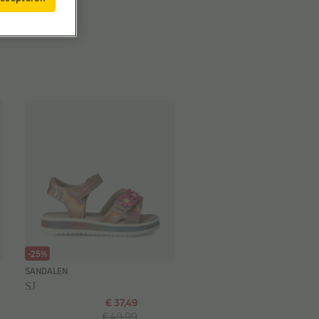
-25%
SANDALEN
SJ
€ 37,49
€ 49,99