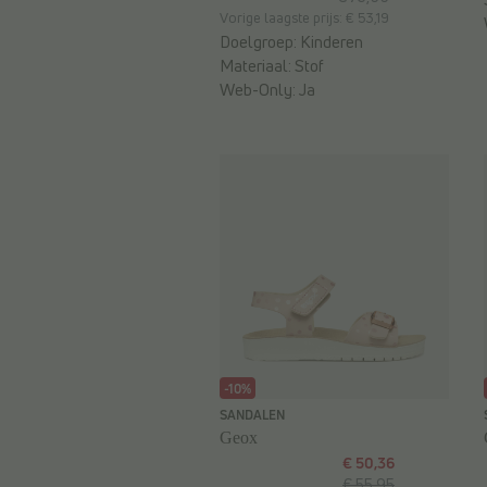
Vorige laagste prijs: € 53,19
Doelgroep:
Kinderen
Materiaal:
Stof
Web-Only:
Ja
-10%
SANDALEN
Geox
€ 50,36
€ 55,95