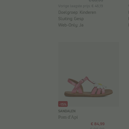
€ 65,99
Vorige laagste prijs: € 46,19
Doelgroep:
Kinderen
Sluiting:
Gesp
Web-Only:
Ja
-15%
SANDALEN
Pom d'Api
€ 84,99