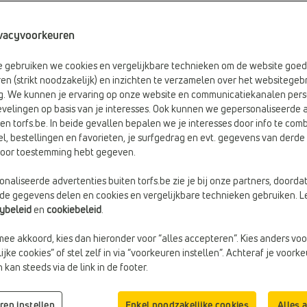
n roze
3 items
vacyvoorkeuren
be gebruiken we cookies en vergelijkbare technieken om de website goed
en (strikt noodzakelijk) en inzichten te verzamelen over het websitegebr
g. We kunnen je ervaring op onze website en communicatiekanalen pers
velingen op basis van je interesses. Ook kunnen we gepersonaliseerde 
en torfs.be. In beide gevallen bepalen we je interesses door info te comb
el, bestellingen en favorieten, je surfgedrag en evt. gegevens van derde 
rvoor toestemming hebt gegeven.
naliseerde advertenties buiten torfs.be zie je bij onze partners, doorda
lde gegevens delen en cookies en vergelijkbare technieken gebruiken. L
cybeleid
en
cookiebeleid
.
-10%
mee akkoord, kies dan hieronder voor “alles accepteren”. Kies anders voo
€ 55,99
SANDALEN
SANDALEN
jke cookies” of stel zelf in via “voorkeuren instellen”. Achteraf je voork
Birkenstock
Birkenstock
kan steeds via de link in de footer.
Doelgroep:
Kinderen
€ 62,99
€ 69,99
Materiaal:
Stof
Vorige laagste prijs: € 62,99
Sluiting:
Gesp
ren instellen
Enkel noodzakelijke cookies
Alles 