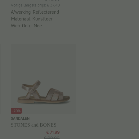
Vorige laagste prijs: € 37,49
Afwerking:
Reflecterend
Materiaal:
Kunstleer
Web-Only:
Nee
-20%
SANDALEN
STONES and BONES
€ 71,99
€ 89,99