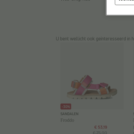
U bent wellicht ook geïnteresseerd in 
-30%
SANDALEN
Froddo
€ 53,19
€ 75,99