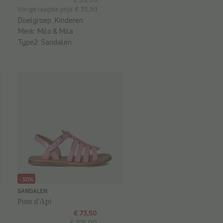
Vorige laagste prijs: € 35,99
Doelgroep:
Kinderen
Merk:
Milo & Mila
Type2:
Sandalen
-30%
SANDALEN
Pom d'Api
€ 73,50
€ 105,00