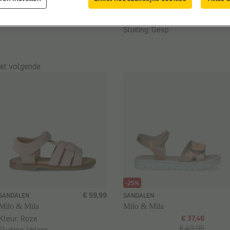
Doelgroep:
Kinderen
Merk:
Birkenstock
Sluiting:
Gesp
het volgende
-25%
€ 59,99
SANDALEN
SANDALEN
Milo & Mila
Milo & Mila
Kleur:
Roze
€ 37,46
€ 49,95
Sluiting:
Velcro