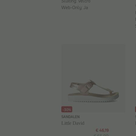
Sluiting:
Velcro
Web-Only:
Ja
-30%
SANDALEN
Little David
€ 46,19