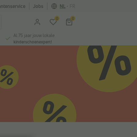
antenservice
Jobs
NL
•
FR
0
0
Al 75 jaar jouw lokale
kinderschoenexpert!