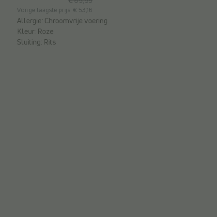
€ 69,95
Vorige laagste prijs: € 53,16
Allergie:
Chroomvrije voering
Kleur:
Roze
Sluiting:
Rits