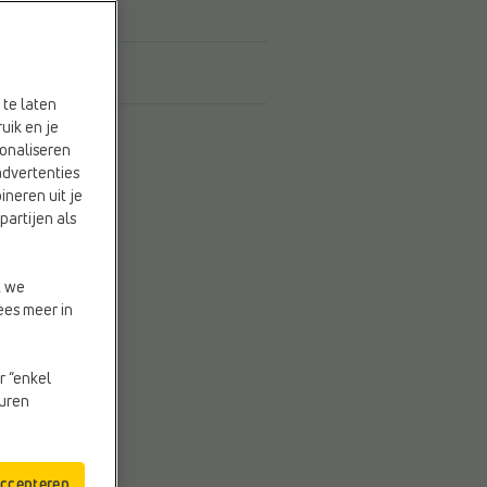
 te laten
uik en je
onaliseren
advertenties
ineren uit je
partijen als
t we
ees meer in
r “enkel
euren
accepteren