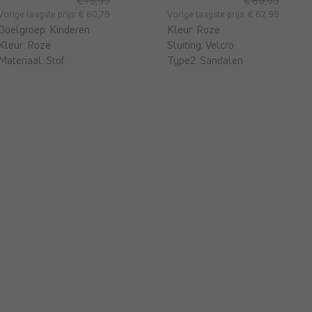
€ 75,99
€ 89,99
Vorige laagste prijs: € 60,79
Vorige laagste prijs: € 62,99
Doelgroep:
Kinderen
Kleur:
Roze
Kleur:
Roze
Sluiting:
Velcro
Materiaal:
Stof
Type2:
Sandalen