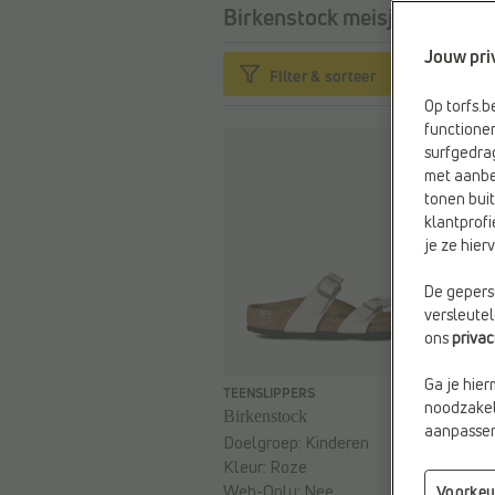
Birkenstock meisjes sandale
Jouw pri
Filter & sorteer
Op torfs.
functioner
surfgedra
met aanbe
tonen buit
klantprofi
je ze hie
De geperso
versleute
ons
priva
Ga je hier
€ 49,99
TEENSLIPPERS
noodzakeli
Birkenstock
aanpassen 
Doelgroep:
Kinderen
Kleur:
Roze
Web-Only:
Nee
Voorkeu