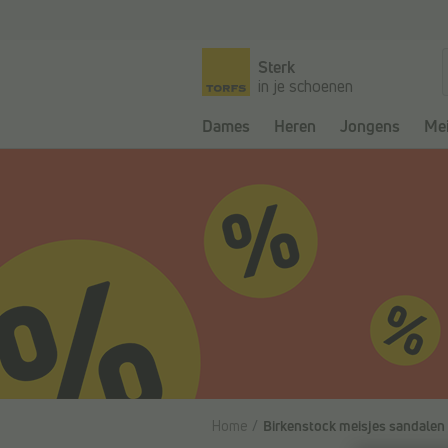
Ga naar de hoofdinhoud
Sterk
in je schoenen
Dames
Heren
Jongens
Mei
Home
Birkenstock meisjes sandalen