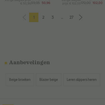
59,95
50,96
170,00
102,00
€ 50,96
prijs: € 102,00
1
2
3
...
27
Aanbevelingen
Beige broeken
Blazer beige
Leren slippers heren
Terug naar de hoofdinhoud