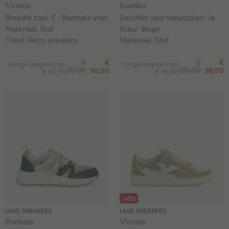
Victoria
Kaotiko
Breedte zool:
F - Normale voet
Geschikt voor steunzolen:
Ja
Materiaal:
Stof
Kleur:
Beige
Trend:
Retro sneakers
Materiaal:
Stof
€
€
€
€
Vorige laagste prijs:
Vorige laagste prijs:
99,99
50,00
120,00
96,00
€ 50,00
€ 96,00
-40%
LAGE SNEAKERS
LAGE SNEAKERS
Poelman
Victoria