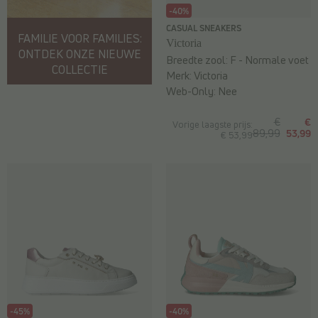
-40%
CASUAL SNEAKERS
FAMILIE VOOR FAMILIES:
Victoria
ONTDEK ONZE NIEUWE
Breedte zool:
F - Normale voet
COLLECTIE
Merk:
Victoria
Web-Only:
Nee
€
€
Vorige laagste prijs:
89,99
53,99
€ 53,99
-45%
-40%