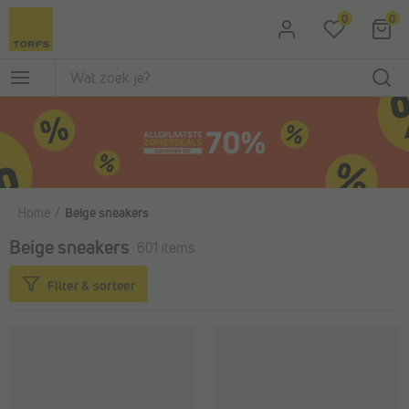
Ga naar de hoofdinhoud
0
0
Home
Beige sneakers
Beige sneakers
601 items
Filter & sorteer