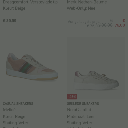
Draagcomfort:
Verstevigde tip
Merk:
Nathan-Baume
Kleur:
Beige
Web-Only:
Nee
€ 39,99
€
€
Vorige laagste prijs:
190,00
76,00
€ 76,00
-45%
CASUAL SNEAKERS
GEKLEDE SNEAKERS
Méliné
NeroGiardini
Kleur:
Beige
Materiaal:
Leer
Sluiting:
Veter
Sluiting:
Veter