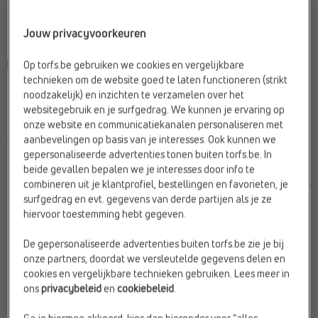
Jouw privacyvoorkeuren
Op torfs.be gebruiken we cookies en vergelijkbare
-50%
-45%
technieken om de website goed te laten functioneren (strikt
LAGE SNEAKERS
LAGE SNEAKERS
noodzakelijk) en inzichten te verzamelen over het
Sprox
CEMI
websitegebruik en je surfgedrag. We kunnen je ervaring op
Materiaal:
Stof
Kleur:
Beige
onze website en communicatiekanalen personaliseren met
Merk:
Sprox
Materiaal:
Stof
aanbevelingen op basis van je interesses. Ook kunnen we
Web-Only:
Nee
Sluiting:
Veter
gepersonaliseerde advertenties tonen buiten torfs.be. In
beide gevallen bepalen we je interesses door info te
€
€
€
€
Vorige laagste prijs:
Vorige laagste prijs:
combineren uit je klantprofiel, bestellingen en favorieten, je
59,95
29,98
59,95
32,97
€ 29,98
€ 32,97
surfgedrag en evt. gegevens van derde partijen als je ze
hiervoor toestemming hebt gegeven.
De gepersonaliseerde advertenties buiten torfs.be zie je bij
onze partners, doordat we versleutelde gegevens delen en
cookies en vergelijkbare technieken gebruiken. Lees meer in
ons
privacybeleid
en
cookiebeleid
.
Ga je hiermee akkoord, kies dan hieronder voor “alles