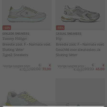
-40%
-55%
GEKLEDE SNEAKERS
CASUAL SNEAKERS
Tommy Hilfiger
Hip
Breedte zool:
F - Normale voet
Breedte zool:
F - Normale voet
Sluiting:
Veter
Geschikt voor steunzolen:
Ja
Type2:
Sneakers
Sluiting:
Veter
€
€
€
€
Vorige laagste prijs:
Vorige laagste prijs:
120,00
72,00
99,99
45,00
€ 72,00
€ 45,00