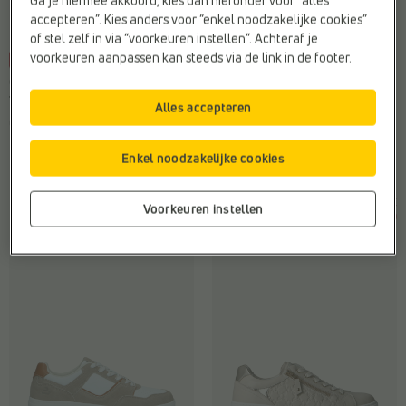
accepteren”. Kies anders voor “enkel noodzakelijke cookies”
of stel zelf in via “voorkeuren instellen”. Achteraf je
voorkeuren aanpassen kan steeds via de link in de footer.
-45%
-30%
CASUAL SNEAKERS
LAGE SNEAKERS
Tamaris
SJ
Alles accepteren
Geschikt voor steunzolen:
Ja
Draagcomfort:
Ademend
Materiaal:
Stof
Kleur:
Beige
Enkel noodzakelijke cookies
Trend:
Chunky sneakers
Web-Only:
Nee
€
€
€
€
Vorige laagste prijs:
Vorige laagste prijs:
Voorkeuren instellen
89,95
49,47
69,99
48,99
€ 49,47
€ 48,99