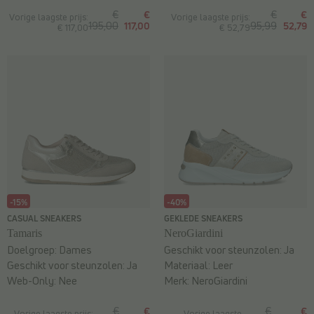
€
€
€
€
Vorige laagste prijs:
Vorige laagste prijs:
195,00
117,00
95,99
52,79
€ 117,00
€ 52,79
-15%
-40%
CASUAL SNEAKERS
GEKLEDE SNEAKERS
Tamaris
NeroGiardini
Doelgroep:
Dames
Geschikt voor steunzolen:
Ja
Geschikt voor steunzolen:
Ja
Materiaal:
Leer
Web-Only:
Nee
Merk:
NeroGiardini
€
€
€
€
Vorige laagste prijs:
Vorige laagste