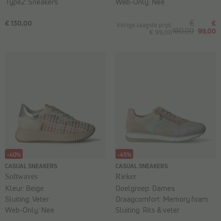
Type2:
Sneakers
Web-Only:
Nee
€ 130,00
€
€
Vorige laagste prijs:
180,00
99,00
€ 99,00
-40%
-45%
CASUAL SNEAKERS
CASUAL SNEAKERS
Softwaves
Rieker
Kleur:
Beige
Doelgroep:
Dames
Sluiting:
Veter
Draagcomfort:
Memory foam
Web-Only:
Nee
Sluiting:
Rits & veter