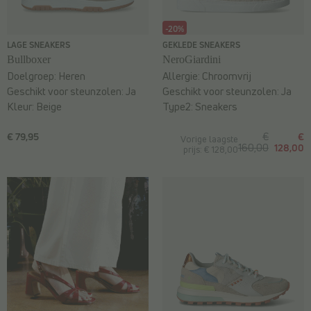
-20%
LAGE SNEAKERS
GEKLEDE SNEAKERS
Bullboxer
NeroGiardini
Doelgroep:
Heren
Allergie:
Chroomvrij
Geschikt voor steunzolen:
Ja
Geschikt voor steunzolen:
Ja
Kleur:
Beige
Type2:
Sneakers
€ 79,95
€
€
Vorige laagste
160,00
128,00
prijs: € 128,00