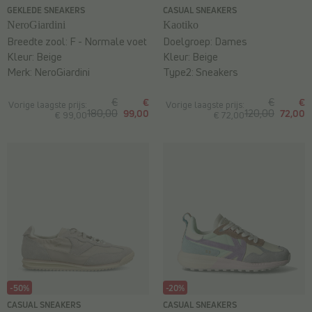
GEKLEDE SNEAKERS
CASUAL SNEAKERS
NeroGiardini
Kaotiko
Breedte zool:
F - Normale voet
Doelgroep:
Dames
Kleur:
Beige
Kleur:
Beige
Merk:
NeroGiardini
Type2:
Sneakers
€
€
€
€
Vorige laagste prijs:
Vorige laagste prijs:
180,00
99,00
120,00
72,00
€ 99,00
€ 72,00
-50%
-20%
CASUAL SNEAKERS
CASUAL SNEAKERS