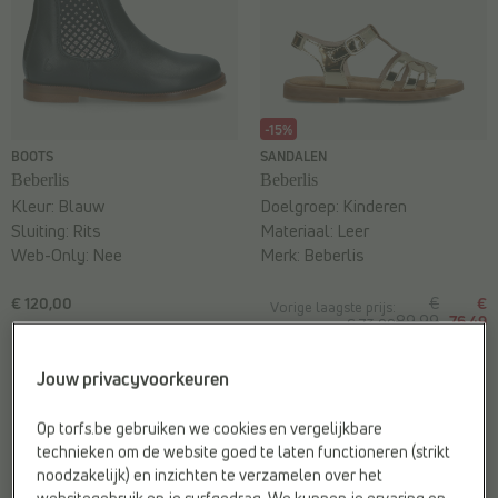
-15%
BOOTS
SANDALEN
Beberlis
Beberlis
Kleur:
Blauw
Doelgroep:
Kinderen
Sluiting:
Rits
Materiaal:
Leer
Web-Only:
Nee
Merk:
Beberlis
€ 120,00
€
€
Vorige laagste prijs:
89,99
76,49
€ 73,09
Jouw privacyvoorkeuren
Op torfs.be gebruiken we cookies en vergelijkbare
technieken om de website goed te laten functioneren (strikt
noodzakelijk) en inzichten te verzamelen over het