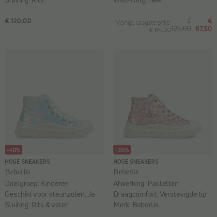
€ 120,00
€
€
Vorige laagste prijs:
125,00
87,50
€ 84,00
-40%
-35%
HOGE SNEAKERS
HOGE SNEAKERS
Beberlis
Beberlis
Doelgroep:
Kinderen
Afwerking:
Pailletten
Geschikt voor steunzolen:
Ja
Draagcomfort:
Verstevigde tip
Sluiting:
Rits & veter
Merk:
Beberlis