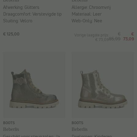
Afwerking:
Glitters
Allergie:
Chroomvrij
Draagcomfort:
Verstevigde tip
Materiaal:
Leer
Sluiting:
Velcro
Web-Only:
Nee
€ 125,00
€
€
Vorige laagste prijs:
85,99
73,09
€ 73,09
BOOTS
BOOTS
Beberlis
Beberlis
Geschikt voor steunzolen:
Ja
Doelgroep:
Kinderen