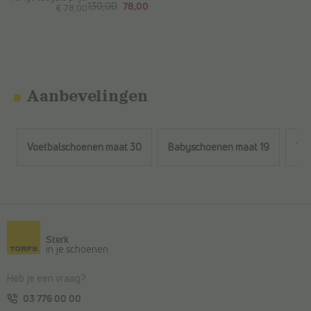
130,00
78,00
€ 78,00
Aanbevelingen
Voetbalschoenen maat 30
Babyschoenen maat 19
Tam
Terug naar de hoofdinhoud
Sterk
in je schoenen
Heb je een vraag?
03 776 00 00