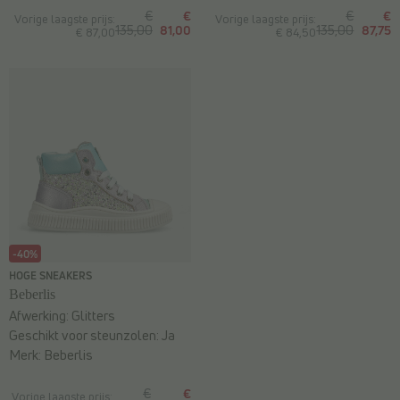
€
€
€
€
Vorige laagste prijs:
Vorige laagste prijs:
135,00
81,00
135,00
87,75
€ 87,00
€ 84,50
-40%
HOGE SNEAKERS
Beberlis
Afwerking:
Glitters
Geschikt voor steunzolen:
Ja
Merk:
Beberlis
€
€
Vorige laagste prijs: