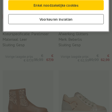
Enkel noodzakelijke cookies
-30%
-30%
Voorkeuren instellen
BALLERINA'S
BALLERINA'S
Beberlis
Beberlis
Kleurspecificatie:
Parelmoer
Afwerking:
Glitters
Materiaal:
Leer
Merk:
Beberlis
Sluiting:
Gesp
Sluiting:
Gesp
€
€
€
€
Vorige laagste prijs:
Vorige laagste prijs:
95,99
67,19
89,99
62,99
€ 67,19
€ 62,99