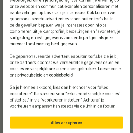
websitegebruik en je surfgedrag. We kunnen je ervaring op
onze website en communicatiekanalen personaliseren met
aanbevelingen op basis van je interesses. Ook kunnen we
gepersonaliseerde advertenties tonen buiten torfs.be. In
beide gevallen bepalen we je interesses door info te
-40%
combineren uit je klantprofiel, bestellingen en favorieten, je
ENKELLAARSJES
LAGE SNEAKERS
surfgedrag en evt. gegevens van derde partijen als je ze
Beberlis
Beberlis
hiervoor toestemming hebt gegeven.
Doelgroep:
Kinderen
Allergie:
Chroomvrij
Sluiting:
Rits
Merk:
Beberlis
De gepersonaliseerde advertenties buiten torfs.be zie je bij
Web-Only:
Nee
Web-Only:
Nee
onze partners, doordat we versleutelde gegevens delen en
cookies en vergelijkbare technieken gebruiken. Lees meer in
€ 120,00
€
€
ons
privacybeleid
en
cookiebeleid
.
Vorige laagste prijs:
115,00
69,00
€ 69,00
Ga je hiermee akkoord, kies dan hieronder voor “alles
accepteren”. Kies anders voor “enkel noodzakelijke cookies”
of stel zelf in via “voorkeuren instellen”. Achteraf je
voorkeuren aanpassen kan steeds via de link in de footer.
Alles accepteren