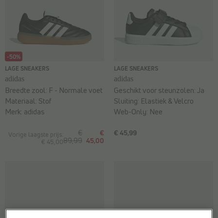
-50%
LAGE SNEAKERS
LAGE SNEAKERS
adidas
adidas
Breedte zool:
F - Normale voet
Geschikt voor steunzolen:
Ja
Materiaal:
Stof
Sluiting:
Elastiek & Velcro
Merk:
adidas
Web-Only:
Nee
€
€
€ 45,99
Vorige laagste prijs:
89,99
45,00
€ 45,00