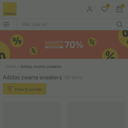
Ga naar de hoofdinhoud
0
0
Home
Adidas zwarte sneakers
Adidas zwarte sneakers
137 items
Filter & sorteer