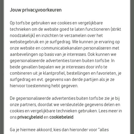
Jouw privacyvoorkeuren
Op torfs.be gebruiken we cookies en vergelijkbare
technieken om de website goed te laten functioneren (strikt
LAGE SNEAKERS
SPORTIEVE SNEAKERS
noodzakelijk) en inzichten te verzamelen over het
adidas
adidas
websitegebruik en je surfgedrag. We kunnen je ervaring op
Breedte zool:
F - Normale voet
Doelgroep:
Dames
onze website en communicatiekanalen personaliseren met
Merk:
adidas
Geschikt voor steunzolen:
Ja
aanbevelingen op basis van je interesses. Ook kunnen we
gepersonaliseerde advertenties tonen buiten torfs.be. In
Web-Only:
Ja
Materiaal:
Stof
beide gevallen bepalen we je interesses door info te
combineren uit je klantprofiel, bestellingen en favorieten, je
€ 69,99
€ 69,99
surfgedrag en evt. gegevens van derde partijen als je ze
hiervoor toestemming hebt gegeven.
De gepersonaliseerde advertenties buiten torfs.be zie je bij
onze partners, doordat we versleutelde gegevens delen en
cookies en vergelijkbare technieken gebruiken. Lees meer in
ons
privacybeleid
en
cookiebeleid
.
Ga je hiermee akkoord, kies dan hieronder voor “alles