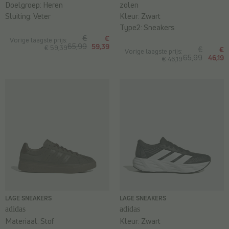
Doelgroep:
Heren
zolen
Sluiting:
Veter
Kleur:
Zwart
Type2:
Sneakers
€
€
Vorige laagste prijs:
65,99
59,39
€ 59,39
€
€
Vorige laagste prijs:
65,99
46,19
€ 46,19
LAGE SNEAKERS
LAGE SNEAKERS
adidas
adidas
Materiaal:
Stof
Kleur:
Zwart