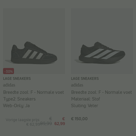
-30%
LAGE SNEAKERS
LAGE SNEAKERS
adidas
adidas
Breedte zool:
F - Normale voet
Breedte zool:
F - Normale voet
Type2:
Sneakers
Materiaal:
Stof
Web-Only:
Ja
Sluiting:
Veter
€
€
€ 150,00
Vorige laagste prijs:
89,99
62,99
€ 62,99