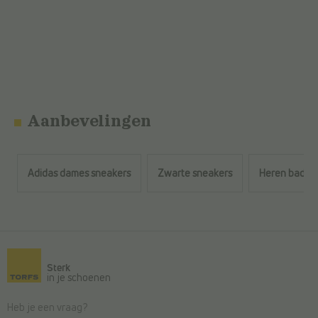
Aanbevelingen
Adidas dames sneakers
Zwarte sneakers
Heren badsli
Terug naar de hoofdinhoud
Sterk
in je schoenen
Heb je een vraag?