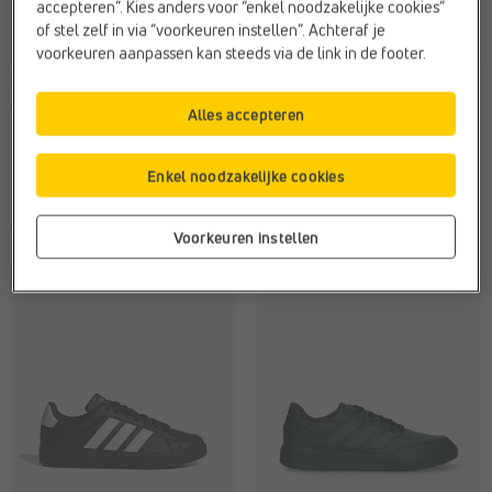
accepteren”. Kies anders voor “enkel noodzakelijke cookies”
of stel zelf in via “voorkeuren instellen”. Achteraf je
voorkeuren aanpassen kan steeds via de link in de footer.
LAGE SNEAKERS
LAGE SNEAKERS
adidas
adidas
Alles accepteren
Breedte zool:
F - Normale voet
Kleur:
Zwart
Doelgroep:
Heren
Materiaal:
Stof
Enkel noodzakelijke cookies
Materiaal:
Stof
Merk:
adidas
€ 65,99
€ 65,99
Voorkeuren instellen