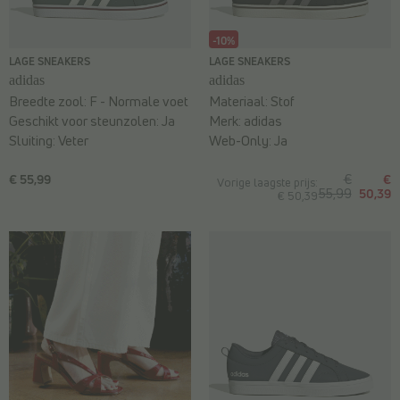
-10%
LAGE SNEAKERS
LAGE SNEAKERS
adidas
adidas
Breedte zool:
F - Normale voet
Materiaal:
Stof
Geschikt voor steunzolen:
Ja
Merk:
adidas
Sluiting:
Veter
Web-Only:
Ja
€ 55,99
€
€
Vorige laagste prijs:
55,99
50,39
€ 50,39