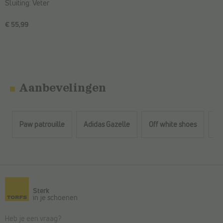
Sluiting:
Veter
€ 55,99
Aanbevelingen
Paw patrouille
Adidas Gazelle
Off white shoes
Da
Terug naar de hoofdinhoud
Sterk
in je schoenen
Heb je een vraag?