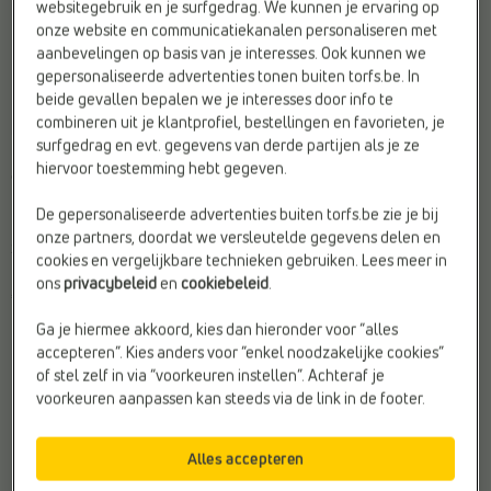
websitegebruik en je surfgedrag. We kunnen je ervaring op
onze website en communicatiekanalen personaliseren met
aanbevelingen op basis van je interesses. Ook kunnen we
gepersonaliseerde advertenties tonen buiten torfs.be. In
beide gevallen bepalen we je interesses door info te
combineren uit je klantprofiel, bestellingen en favorieten, je
surfgedrag en evt. gegevens van derde partijen als je ze
LAGE SNEAKERS
LAGE SNEAKERS
hiervoor toestemming hebt gegeven.
adidas
adidas
Doelgroep:
Heren
Kleur:
Groen
De gepersonaliseerde advertenties buiten torfs.be zie je bij
Merk:
adidas
Sluiting:
Veter
onze partners, doordat we versleutelde gegevens delen en
Sluiting:
Veter
Web-Only:
Nee
cookies en vergelijkbare technieken gebruiken. Lees meer in
ons
privacybeleid
en
cookiebeleid
.
€ 55,99
€ 55,99
Ga je hiermee akkoord, kies dan hieronder voor “alles
accepteren”. Kies anders voor “enkel noodzakelijke cookies”
of stel zelf in via “voorkeuren instellen”. Achteraf je
voorkeuren aanpassen kan steeds via de link in de footer.
Alles accepteren