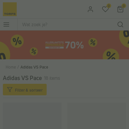
Ga naar de hoofdinhoud
0
0
Home
Adidas VS Pace
Adidas VS Pace
18 items
Filter & sorteer