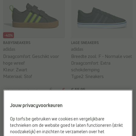
-40%
BABYSNEAKERS
LAGE SNEAKERS
adidas
adidas
Draagcomfort:
Geschikt voor
Breedte zool:
F - Normale voet
hoge wreef
Draagcomfort:
Extra
Kleur:
Zwart
schokdemping
Materiaal:
Stof
Type2:
Sneakers
€
€
€ 55,95
Vorige laagste prijs:
35,99
21,59
€ 21,59
Jouw privacyvoorkeuren
Op torfs.be gebruiken we cookies en vergelijkbare
technieken om de website goed te laten functioneren (strikt
noodzakelijk) en inzichten te verzamelen over het