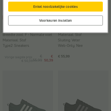
Enkel noodzakelijke cookies
-10%
Voorkeuren instellen
LAGE SNEAKERS
LAGE SNEAKERS
adidas
adidas
Breedte zool:
F - Normale voet
Materiaal:
Stof
Materiaal:
Stof
Sluiting:
Veter
Type2:
Sneakers
Web-Only:
Nee
€
€
€ 55,99
Vorige laagste prijs:
55,99
50,39
€ 50,39