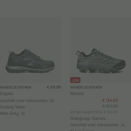
-20%
€ 89,99
WANDELSCHOENEN
WANDELSCHOENEN
Regatta
Merrell
Geschikt voor steunzolen:
Ja
€ 124,00
€ 155,00
Sluiting:
Veter
Vorige laagste prijs: € 124,00
Web-Only:
Ja
Doelgroep:
Dames
Geschikt voor steunzolen:
Ja