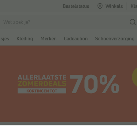
Bestelstatus
Winkels
Kl
sjes
Kleding
Merken
Cadeaubon
Schoenverzorging
dames