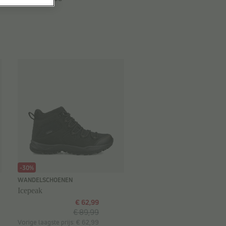
-30%
WANDELSCHOENEN
Icepeak
€ 62,99
€ 89,99
Vorige laagste prijs: € 62,99