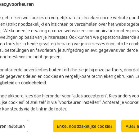
vacyvoorkeuren
 dames
50 items
be gebruiken we cookies en vergelijkbare technieken om de website goed
en (strikt noodzakelijk) en inzichten te verzamelen over het websitegebr
g. We kunnen je ervaring op onze website en communicatiekanalen pers
velingen op basis van je interesses. Ook kunnen we gepersonaliseerde 
en torfs.be. In beide gevallen bepalen we je interesses door info te comb
el, bestellingen en favorieten, je surfgedrag en evt. gegevens van derde 
rvoor toestemming hebt gegeven.
naliseerde advertenties buiten torfs.be zie je bij onze partners, doorda
lde gegevens delen en cookies en vergelijkbare technieken gebruiken. L
cybeleid
en
cookiebeleid
.
mee akkoord, kies dan hieronder voor “alles accepteren”. Kies anders voo
jke cookies” of stel zelf in via “voorkeuren instellen”. Achteraf je voork
-10%
kan steeds via de link in de footer.
€ 79,99
WANDELSCHOENEN
WANDELSCHOENEN
Regatta
Merrell
Geschikt voor steunzolen:
Ja
€ 89,99
ren instellen
Enkel noodzakelijke cookies
Alles 
€ 99,99
Kleur:
Blauw
Vorige laagste prijs: € 89,99
Web-Only:
Ja