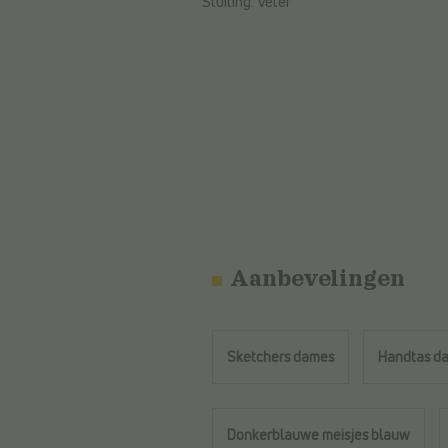
Sluiting:
Veter
Aanbevelingen
Sketchers dames
Handtas d
Donkerblauwe meisjes blauw