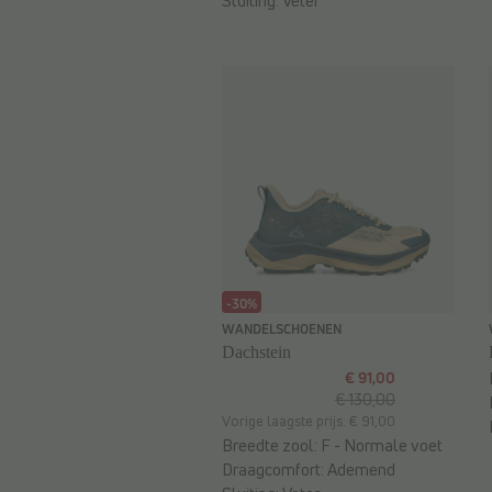
Sluiting:
Veter
-30%
WANDELSCHOENEN
Dachstein
€ 91,00
€ 130,00
Vorige laagste prijs: € 91,00
Breedte zool:
F - Normale voet
Draagcomfort:
Ademend