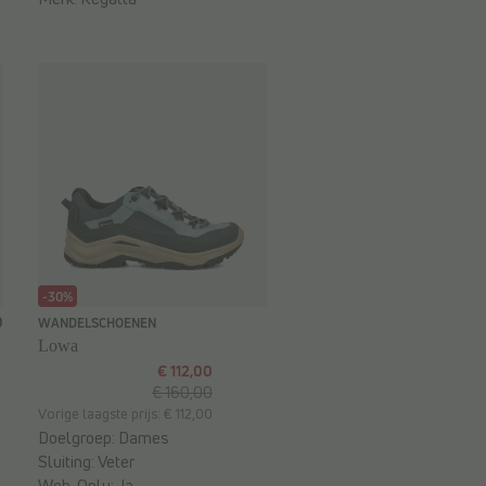
-30%
0
WANDELSCHOENEN
Lowa
€ 112,00
€ 160,00
Vorige laagste prijs: € 112,00
Doelgroep:
Dames
Sluiting:
Veter
Web-Only:
Ja