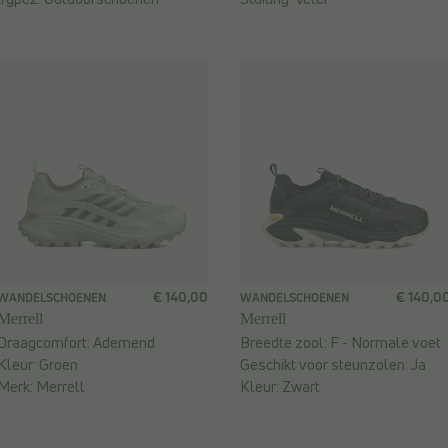
€ 140,00
€ 140,0
WANDELSCHOENEN
WANDELSCHOENEN
Merrell
Merrell
Draagcomfort:
Ademend
Breedte zool:
F - Normale voet
Kleur:
Groen
Geschikt voor steunzolen:
Ja
Merk:
Merrell
Kleur:
Zwart