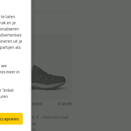
 te laten
uik en je
onaliseren
advertenties
ineren uit je
partijen als
t we
ees meer in
r “enkel
euren
€ 69,99
WANDELSCHOENEN
Icepeak
Breedte zool:
F - Normale voet
accepteren
Merk:
Icepeak
Web-Only:
Ja