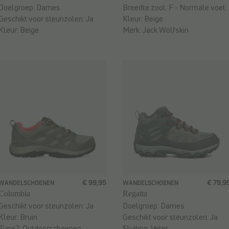
Doelgroep:
Dames
Breedte zool:
F - Normale voet
Geschikt voor steunzolen:
Ja
Kleur:
Beige
Kleur:
Beige
Merk:
Jack Wolfskin
€ 99,95
€ 79,9
WANDELSCHOENEN
WANDELSCHOENEN
Columbia
Regatta
Geschikt voor steunzolen:
Ja
Doelgroep:
Dames
Kleur:
Bruin
Geschikt voor steunzolen:
Ja
Type2:
Outdoorschoenen
Sluiting:
Veter