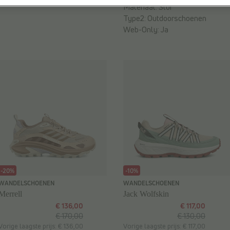
Materiaal:
Stof
Type2:
Outdoorschoenen
Web-Only:
Ja
-20%
-10%
WANDELSCHOENEN
WANDELSCHOENEN
Merrell
Jack Wolfskin
€ 136,00
€ 117,00
€ 170,00
€ 130,00
Vorige laagste prijs: € 136,00
Vorige laagste prijs: € 117,00