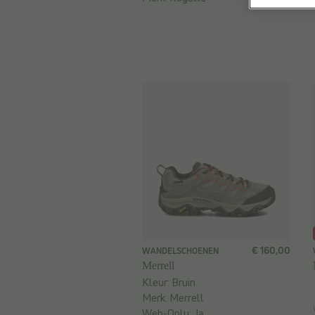
€ 160,00
WANDELSCHOENEN
Merrell
Kleur:
Bruin
Merk:
Merrell
Web-Only:
Ja