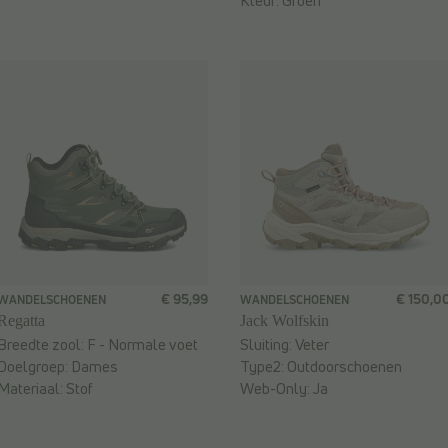
Kleur:
Groen
€ 95,99
€ 150,0
WANDELSCHOENEN
WANDELSCHOENEN
Regatta
Jack Wolfskin
Breedte zool:
F - Normale voet
Sluiting:
Veter
Doelgroep:
Dames
Type2:
Outdoorschoenen
Materiaal:
Stof
Web-Only:
Ja