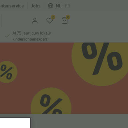
antenservice
Jobs
NL
•
FR
0
0
Al 75 jaar jouw lokale
kinderschoenexpert!