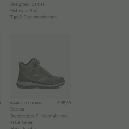
Doelgroep:
Dames
Materiaal:
Stof
Type2:
Outdoorschoenen
9
€ 95,99
WANDELSCHOENEN
Regatta
Breedte zool:
F - Normale voet
Kleur:
Groen
Merk:
Regatta