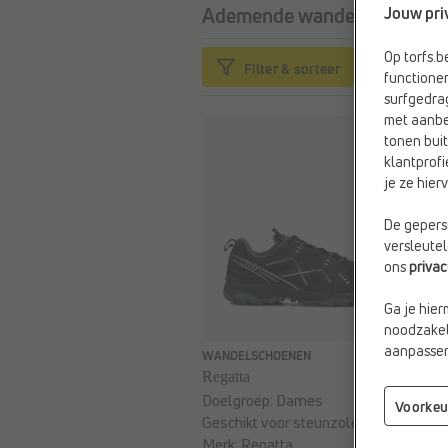
Jouw pri
Ademende wandelschoenen
Op torfs.
Filter & sorteer
functioner
surfgedra
met aanbe
tonen buit
klantprofi
je ze hie
De geperso
versleute
ons
priva
Ga je hier
noodzakeli
aanpassen 
€ 69,99
WANDELSCHOENEN
Regatta
Doelgroep:
Dames
Voorkeu
Geschikt voor steunzolen:
Ja
Merk:
Regatta