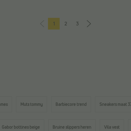
1
2
3
ames
Muts tommy
Barbiecore trend
Sneakers maat 3
Gabor bottines beige
Bruine slippers heren
Vila vest