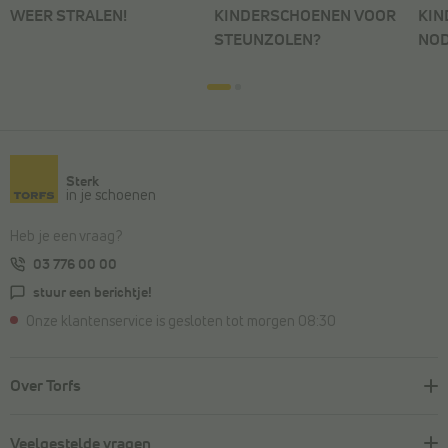
WEER STRALEN!
KINDERSCHOENEN VOOR
KIN
STEUNZOLEN?
NOD
Sterk
in je schoenen
Heb je een vraag?
03 776 00 00
stuur een berichtje!
Onze klantenservice is gesloten tot morgen 08:30
Over Torfs
Veelgestelde vragen