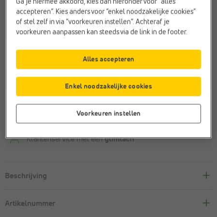
Ga je hiermee akkoord, kies dan hieronder voor “alles
Maat
accepteren”. Kies anders voor “enkel noodzakelijke cookies”
of stel zelf in via “voorkeuren instellen”. Achteraf je
29
voorkeuren aanpassen kan steeds via de link in de footer.
Dit artikel is helaas uitverkocht.
Alles accepteren
Ontdek meer van dit merk
Enkel noodzakelijke cookies
Veilig online betalen
Voorkeuren instellen
Gratis retourneren
met retourlabel
Klantenservice met een
glimlach
Beschrijving
Artikelnummer