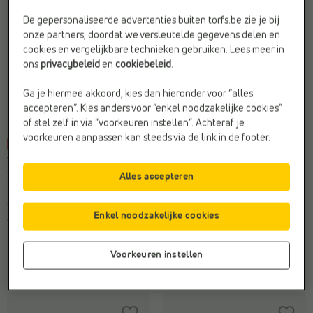
De gepersonaliseerde advertenties buiten torfs.be zie je bij
onze partners, doordat we versleutelde gegevens delen en
cookies en vergelijkbare technieken gebruiken. Lees meer in
ons
privacybeleid
en
cookiebeleid
.
Ga je hiermee akkoord, kies dan hieronder voor “alles
accepteren”. Kies anders voor “enkel noodzakelijke cookies”
of stel zelf in via “voorkeuren instellen”. Achteraf je
voorkeuren aanpassen kan steeds via de link in de footer.
-20%
-50%
VERBENAS
VERBENAS
Espadrilles
Sneakers
Alles accepteren
€ 59,99
€ 47,99
€ 99,99
€ 50,-
Vorige laagste prijs:
€ 47,99
Vorige laagste prijs:
€ 50,-
Enkel noodzakelijke cookies
7 kleuren
Voorkeuren instellen