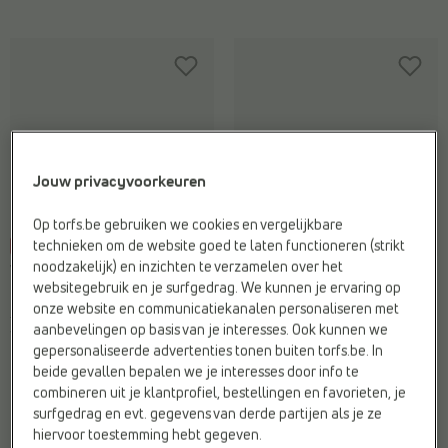
Jouw privacyvoorkeuren
Op torfs.be gebruiken we cookies en vergelijkbare
technieken om de website goed te laten functioneren (strikt
-40%
-45%
noodzakelijk) en inzichten te verzamelen over het
VERBENAS
VERBENAS
websitegebruik en je surfgedrag. We kunnen je ervaring op
Sneakers
Sneakers
onze website en communicatiekanalen personaliseren met
€ 99,99
€ 59,99
€ 99,99
€ 54,99
aanbevelingen op basis van je interesses. Ook kunnen we
Vorige laagste prijs:
€ 59,99
Vorige laagste prijs:
€ 54,99
gepersonaliseerde advertenties tonen buiten torfs.be. In
beide gevallen bepalen we je interesses door info te
combineren uit je klantprofiel, bestellingen en favorieten, je
surfgedrag en evt. gegevens van derde partijen als je ze
hiervoor toestemming hebt gegeven.