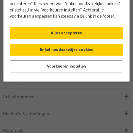
accepteren”. Kies anders voor “enkel noodzakelijke cookies”
In winkelmandje
of stel zelf in via “voorkeuren instellen”. Achteraf je
voorkeuren aanpassen kan steeds via de link in de footer.
Winkelvoorraad
Alles accepteren
Veilig online betalen
Gratis retourneren
met retourlabel
Enkel noodzakelijke cookies
Klantenservice met een
glimlach
Voorkeuren instellen
Beschrijving
Artikelnummer
Maatinfo & afmetingen
Materiaal