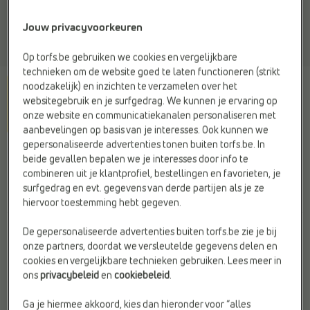
Jouw privacyvoorkeuren
Op torfs.be gebruiken we cookies en vergelijkbare
technieken om de website goed te laten functioneren (strikt
noodzakelijk) en inzichten te verzamelen over het
websitegebruik en je surfgedrag. We kunnen je ervaring op
onze website en communicatiekanalen personaliseren met
aanbevelingen op basis van je interesses. Ook kunnen we
gepersonaliseerde advertenties tonen buiten torfs.be. In
RIEKER
beide gevallen bepalen we je interesses door info te
Geklede schoenen cognac
combineren uit je klantprofiel, bestellingen en favorieten, je
surfgedrag en evt. gegevens van derde partijen als je ze
hiervoor toestemming hebt gegeven.
Kleur
De gepersonaliseerde advertenties buiten torfs.be zie je bij
onze partners, doordat we versleutelde gegevens delen en
cookies en vergelijkbare technieken gebruiken. Lees meer in
Maat
ons
privacybeleid
en
cookiebeleid
.
Dit artikel is helaas uitverkocht.
Ga je hiermee akkoord, kies dan hieronder voor “alles