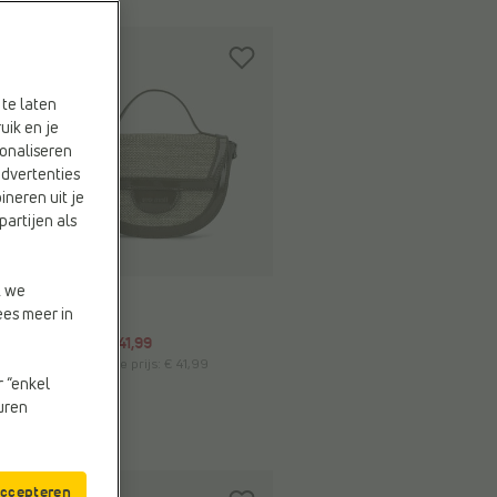
te laten
uik en je
onaliseren
advertenties
ineren uit je
partijen als
-40%
t we
PEPE MOLL
Handtas
ees meer in
€ 69,99
€ 41,99
Vorige laagste prijs:
€ 41,99
r “enkel
euren
accepteren