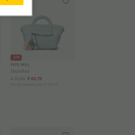
-20%
PEPE MOLL
Handtas
€ 75,99
€ 60,79
Vorige laagste prijs:
€ 60,79