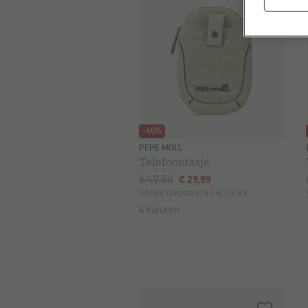
-40%
PEPE MOLL
Telefoontasje
€ 49,99
€ 29,99
Vorige laagste prijs:
€ 29,99
4 kleuren