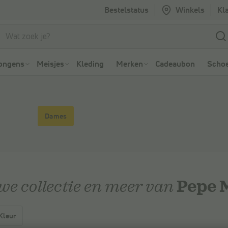
Bestelstatus
Winkels
Kl
Ga naar Zoeken
Ga naar Hoofdmenu
ongens
Meisjes
Kleding
Merken
Cadeaubon
Schoe
Dames
Pepe M
we collectie en meer van
Kleur