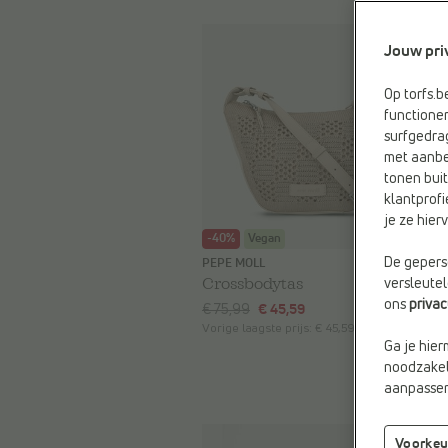
Jouw pri
Op torfs.b
functioner
surfgedra
met aanbe
tonen buit
klantprofi
je ze hie
-40%
Vegan
De geperso
PEPE MOLL
Crossbodytas
versleute
ons
priva
€ 75,99
€ 45,59
Vorige laagste prijs:
€ 45,59
Ga je hier
noodzakeli
aanpassen 
Voorkeu