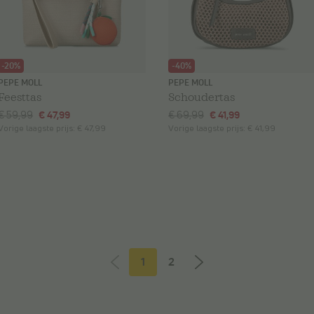
-20%
-40%
PEPE MOLL
PEPE MOLL
Feesttas
Schoudertas
€ 59,99
€ 47,99
€ 69,99
€ 41,99
Vorige laagste prijs:
€ 47,99
Vorige laagste prijs:
€ 41,99
1
2