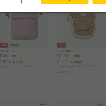
-40%
Vegan
-40%
PEPE MOLL
PEPE MOLL
Telefoontasje
Telefoontasje
€ 35,99
€ 21,59
€ 49,99
€ 29,99
Vorige laagste prijs:
€ 21,59
Vorige laagste prijs:
€ 29,99
4 kleuren