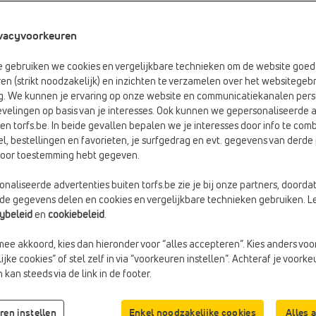
vacyvoorkeuren
e gebruiken we cookies en vergelijkbare technieken om de website goed 
en (strikt noodzakelijk) en inzichten te verzamelen over het websitegebr
g. We kunnen je ervaring op onze website en communicatiekanalen pers
velingen op basis van je interesses. Ook kunnen we gepersonaliseerde 
en torfs.be. In beide gevallen bepalen we je interesses door info te comb
el, bestellingen en favorieten, je surfgedrag en evt. gegevens van derde 
rvoor toestemming hebt gegeven.
-20%
-40%
naliseerde advertenties buiten torfs.be zie je bij onze partners, doorda
PEPE MOLL
PEPE MOLL
Handtas
Handtas
lde gegevens delen en cookies en vergelijkbare technieken gebruiken. L
cybeleid
en
cookiebeleid
.
€ 75,99
€ 60,79
€ 79,99
€ 47,99
Vorige laagste prijs:
€ 60,79
Vorige laagste prijs:
€ 47,99
mee akkoord, kies dan hieronder voor “alles accepteren”. Kies anders voo
jke cookies” of stel zelf in via “voorkeuren instellen”. Achteraf je voork
kan steeds via de link in de footer.
ren instellen
Enkel noodzakelijke cookies
Alles 