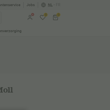
antenservice
Jobs
NL
•
FR
0
0
nverzorging
oll