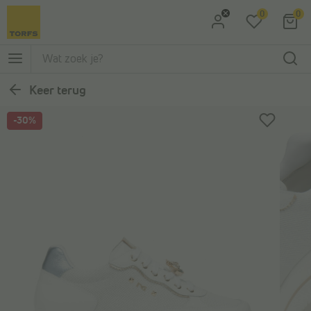
0
0
Ga naar Zoeken
Ga naar Hoofdmenu
Keer terug
-30%