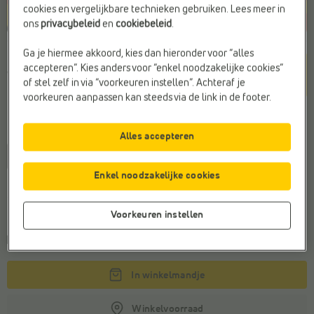
cookies en vergelijkbare technieken gebruiken. Lees meer in
ons
privacybeleid
en
cookiebeleid
.
Ga je hiermee akkoord, kies dan hieronder voor “alles
Kleur
accepteren”. Kies anders voor “enkel noodzakelijke cookies”
Wit
of stel zelf in via “voorkeuren instellen”. Achteraf je
voorkeuren aanpassen kan steeds via de link in de footer.
Maat
Alles accepteren
36
37
38
39
40
41
Enkel noodzakelijke cookies
Algemeen maatadvies
Bestel je gebruikelijke maat
Voorkeuren instellen
Kies een maat om de
leveringstermijn
te zien
In winkelmandje
Winkelvoorraad