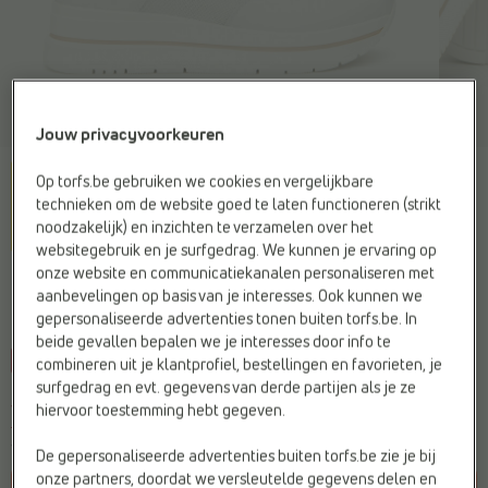
Jouw privacyvoorkeuren
Op torfs.be gebruiken we cookies en vergelijkbare
technieken om de website goed te laten functioneren (strikt
noodzakelijk) en inzichten te verzamelen over het
websitegebruik en je surfgedrag. We kunnen je ervaring op
onze website en communicatiekanalen personaliseren met
NEROGIARDINI
aanbevelingen op basis van je interesses. Ook kunnen we
Sneakers wit
gepersonaliseerde advertenties tonen buiten torfs.be. In
beide gevallen bepalen we je interesses door info te
-30%
combineren uit je klantprofiel, bestellingen en favorieten, je
surfgedrag en evt. gegevens van derde partijen als je ze
Je bespaart
€ 52,50
hiervoor toestemming hebt gegeven.
€ 122,50
€ 175,-
Vorige laagste prijs:
€ 122,50
De gepersonaliseerde advertenties buiten torfs.be zie je bij
onze partners, doordat we versleutelde gegevens delen en