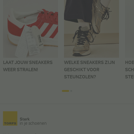
LAAT JOUW SNEAKERS
WELKE SNEAKERS ZIJN
HOE
WEER STRALEN!
GESCHIKT VOOR
SCH
STEUNZOLEN?
STE
Sterk
in je schoenen