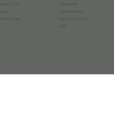
Samen Torfs
Reserveren
Blogs
Punten sparen
Hersteldienst
Actievoorwaarden
B2B
ctievoorwaarden
|
Wedstrijdvoorwaarden
ved. NV L. TORFS - Ondernemingsnummer BE