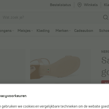
Bestelstatus
Winkels
Kl
Ga naar Zoeken
Ga naar Hoofdmenu
ongens
Meisjes
Kleding
Merken
Cadeaubon
Schoe
NERO
S
g
-3
Je be
vacyvoorkeuren
€ 15
Vorig
e gebruiken we cookies en vergelijkbare technieken om de website goed 