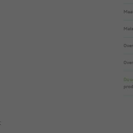
Maat
Mate
Over
Over
Duu
prod
k