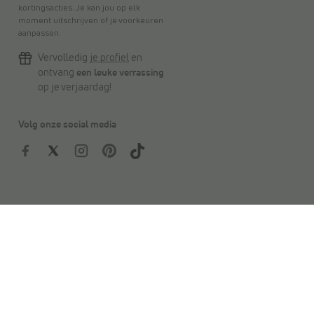
kortingsacties. Je kan jou op elk
moment uitschrijven of je voorkeuren
aanpassen.
Vervolledig
je profiel
en
ontvang
een leuke verrassing
op je verjaardag!
Volg onze social media