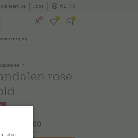
antenservice
Jobs
NL
•
FR
0
0
nverzorging
GIARDINI
andalen rose
old
0%
spaart
€ 45,00
€ 105,00
0,00
e laagste prijs:
€ 105,00
te laten