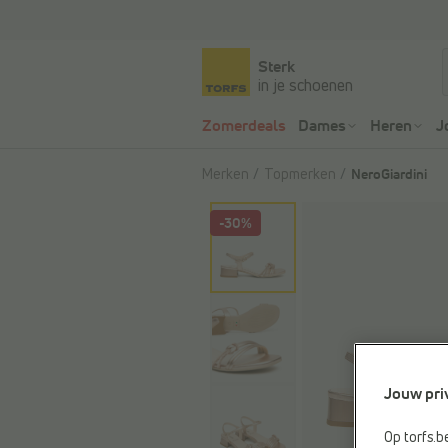
Sterk
in je schoenen
Zomerdeals
Dames
Heren
J
Merken
Topmerken
NeroGiardini
-30%
Jouw pri
Op torfs.b