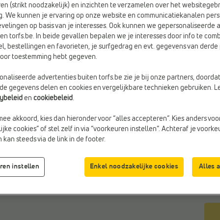
en (strikt noodzakelijk) en inzichten te verzamelen over het websitegebr
g. We kunnen je ervaring op onze website en communicatiekanalen pers
velingen op basis van je interesses. Ook kunnen we gepersonaliseerde 
en torfs.be. In beide gevallen bepalen we je interesses door info te comb
el, bestellingen en favorieten, je surfgedrag en evt. gegevens van derde 
Kleu
rvoor toestemming hebt gegeven.
Rose
d
naliseerde advertenties buiten torfs.be zie je bij onze partners, doorda
lde gegevens delen en cookies en vergelijkbare technieken gebruiken. L
Maa
cybeleid
en
cookiebeleid
.
mee akkoord, kies dan hieronder voor “alles accepteren”. Kies anders voo
jke cookies” of stel zelf in via “voorkeuren instellen”. Achteraf je voork
kan steeds via de link in de footer.
ren instellen
Enkel noodzakelijke cookies
Alles 