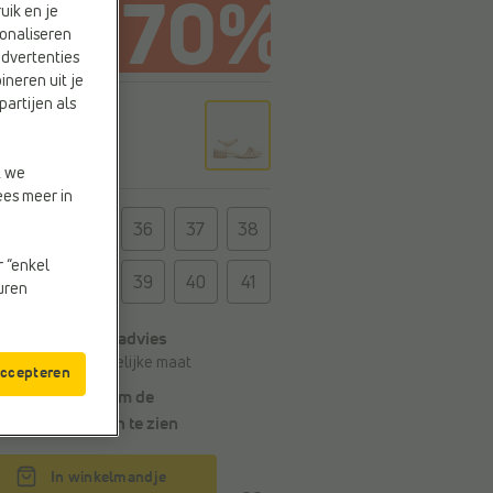
uik en je
onaliseren
advertenties
ineren uit je
partijen als
r
 gol
t we
ees meer in
t
35
36
37
38
r “enkel
39
40
41
euren
Algemeen maatadvies
Bestel je gebruikelijke maat
accepteren
Kies een maat om de
leveringstermijn
te zien
In winkelmandje