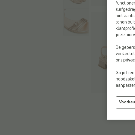
functioner
surfgedra
met aanbe
tonen buit
klantprofi
je ze hie
De geperso
versleute
ons
priva
Ga je hier
noodzakeli
aanpassen 
Voorkeu