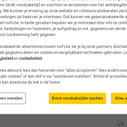
en (strikt noodzakelijk) en inzichten te verzamelen over het websitegebr
g. We kunnen je ervaring op onze website en communicatiekanalen pers
velingen op basis van je interesses. Ook kunnen we gepersonaliseerde 
en torfs.be. In beide gevallen bepalen we je interesses door info te comb
Kleu
el, bestellingen en favorieten, je surfgedrag en evt. gegevens van derde 
rvoor toestemming hebt gegeven.
Gou
naliseerde advertenties buiten torfs.be zie je bij onze partners, doorda
lde gegevens delen en cookies en vergelijkbare technieken gebruiken. L
cybeleid
en
cookiebeleid
.
mee akkoord, kies dan hieronder voor “alles accepteren”. Kies anders voo
jke cookies” of stel zelf in via “voorkeuren instellen”. Achteraf je voork
Maa
kan steeds via de link in de footer.
ren instellen
Enkel noodzakelijke cookies
Alles 