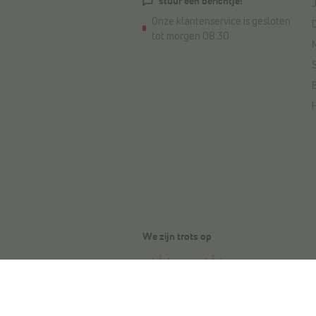
stuur een berichtje!
Onze klantenservice is gesloten
tot morgen 08:30
We zijn trots op