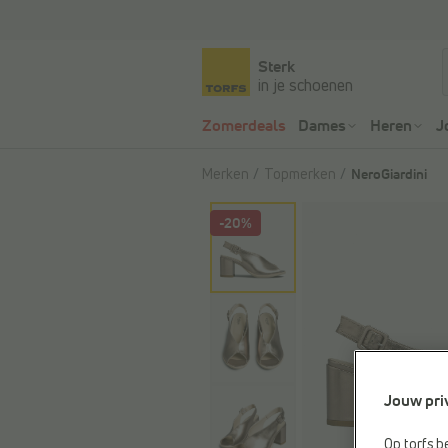
Sterk
in je schoenen
Zomerdeals
Dames
Heren
J
Merken
Topmerken
NeroGiardini
-20%
Jouw pri
Op torfs.b