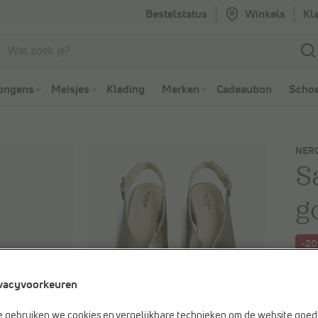
Bestelstatus
Winkels
Kl
Ga naar Zoeken
Ga naar Hoofdmenu
ongens
Meisjes
Kleding
Merken
Cadeaubon
Schoe
NERO
S
g
-2
Je be
vacyvoorkeuren
€ 14
Vorig
e gebruiken we cookies en vergelijkbare technieken om de website goed 