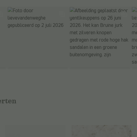
erten