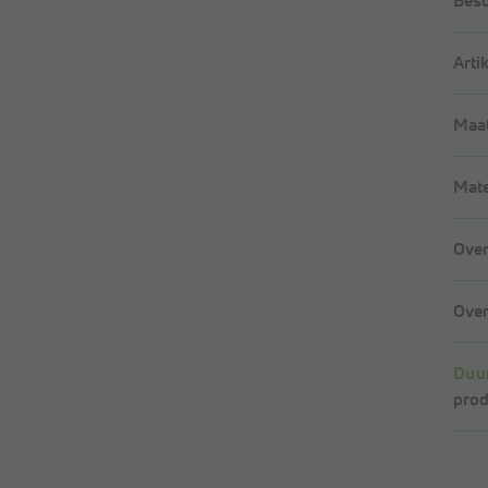
Besc
Arti
Maat
Mate
Over
Over
Duu
prod