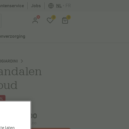
antenservice
Jobs
NL
•
FR
0
0
nverzorging
GIARDINI
andalen
oud
0%
spaart
€ 29,00
€ 116,00
5,00
e laagste prijs:
€ 116,00
te laten