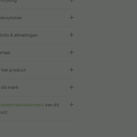
hrijving
kelnummer
info & afmetingen
riaal
 het product
 dit merk
rzaamheidskenmerk
van dit
uct