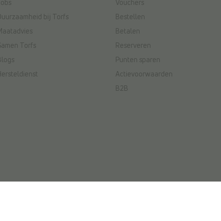
Jobs
Vouchers
Duurzaamheid bij Torfs
Bestellen
Maatadvies
Betalen
Samen Torfs
Reserveren
Blogs
Punten sparen
Hersteldienst
Actievoorwaarden
B2B