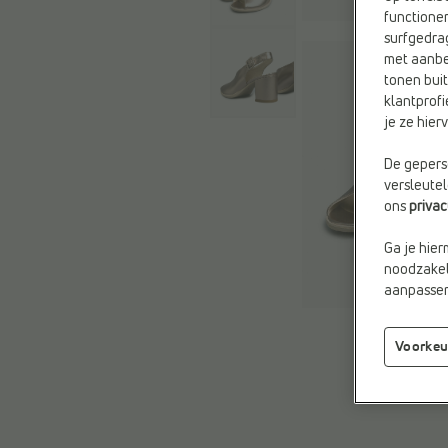
functioner
surfgedra
met aanbe
tonen buit
klantprofi
je ze hie
De geperso
versleute
ons
priva
Ga je hier
noodzakeli
aanpassen 
Voorkeu