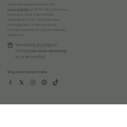
Ik heb kennisgenomen van het
privacybeleid
van Torfs. Na inschrijving
ontvang je onze inspirerende
nieuwsbrieven en informatie over
kortingsacties. Je kan jou op elk
moment uitschrijven of je voorkeuren
aanpassen.
Vervolledig
je profiel
en
ontvang
een leuke verrassing
op je verjaardag!
Volg onze social media