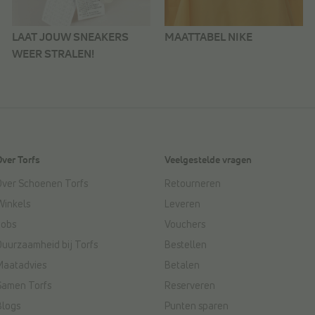
LAAT JOUW SNEAKERS
MAATTABEL NIKE
WEER STRALEN!
Over Torfs
Veelgestelde vragen
Over Schoenen Torfs
Retourneren
Winkels
Leveren
Jobs
Vouchers
Duurzaamheid bij Torfs
Bestellen
Maatadvies
Betalen
Samen Torfs
Reserveren
Blogs
Punten sparen