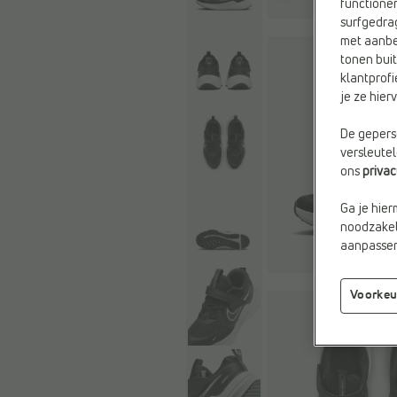
functioner
surfgedra
met aanbe
tonen buit
klantprofi
je ze hie
De geperso
versleute
ons
priva
Ga je hier
noodzakeli
aanpassen 
Voorkeu