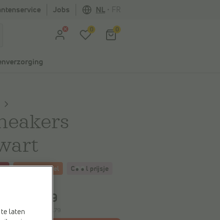
antenservice
Jobs
NL
•
FR
0
0
nverzorging
neakers
wart
0%
Verkoopt snel
C
l
prijsje
spaart
€ 9,20
€ 36,79
,99
e laagste prijs:
€ 36,79
te laten