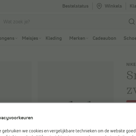
Bestelstatus
Winkels
Kl
Ga naar Zoeken
Ga naar Hoofdmenu
ongens
Meisjes
Kleding
Merken
Cadeaubon
Schoe
NIKE
S
z
-2
Je be
vacyvoorkeuren
€ 45
Vorig
e gebruiken we cookies en vergelijkbare technieken om de website goed 