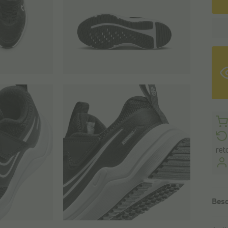
ret
Besc