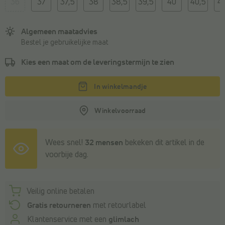
36
37
37,5
38
38,5
39,5
40
40,5
41
Algemeen maatadvies
Bestel je gebruikelijke maat
Kies een maat om de
leveringstermijn
te zien
In winkelmandje
Winkelvoorraad
Wees snel!
32 mensen
bekeken dit artikel in de
voorbije dag.
Veilig online betalen
Gratis retourneren
met retourlabel
Klantenservice met een
glimlach