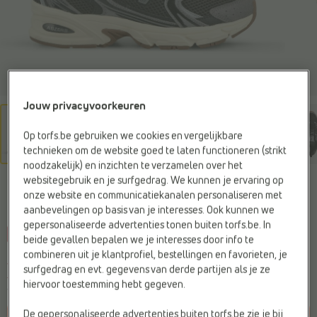
Jouw privacyvoorkeuren
Op torfs.be gebruiken we cookies en vergelijkbare
technieken om de website goed te laten functioneren (strikt
noodzakelijk) en inzichten te verzamelen over het
websitegebruik en je surfgedrag. We kunnen je ervaring op
NEW BALANCE
onze website en communicatiekanalen personaliseren met
Sneakers zwart
aanbevelingen op basis van je interesses. Ook kunnen we
gepersonaliseerde advertenties tonen buiten torfs.be. In
-15%
beide gevallen bepalen we je interesses door info te
combineren uit je klantprofiel, bestellingen en favorieten, je
Je bespaart
€ 19,50
surfgedrag en evt. gegevens van derde partijen als je ze
€ 110,50
€ 130,-
hiervoor toestemming hebt gegeven.
Vorige laagste prijs:
€ 110,50
De gepersonaliseerde advertenties buiten torfs.be zie je bij