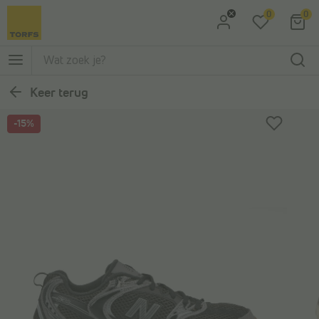
0
0
Ga naar Zoeken
Ga naar Hoofdmenu
Keer terug
-15%