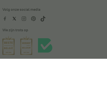
Volg onze social media
We zijn trots op
Kies je maat
In winkelmandje
Algemene voorwaarden
|
Privacy
|
Cookies
|
Actievoorwaarden
|
Wedstrijdvoorwaarden
|
Toegankelijkheidsverklaring
© Copyright 2026 Torfs. All Rights Reserved. NV L. TORFS -
Ondernemingsnummer BE 0404.054.092 - Afschrijverslaan 2, 9140 Temse