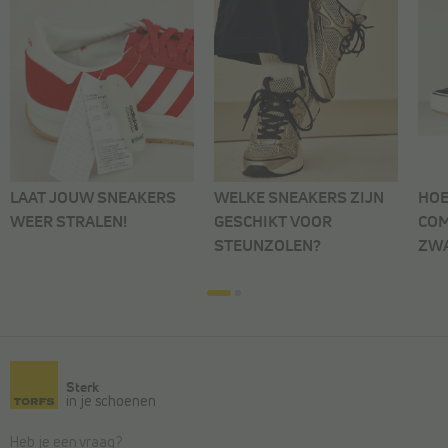
LAAT JOUW SNEAKERS
WELKE SNEAKERS ZIJN
HOE
WEER STRALEN!
GESCHIKT VOOR
COM
STEUNZOLEN?
ZWA
Sterk
in je schoenen
Heb je een vraag?