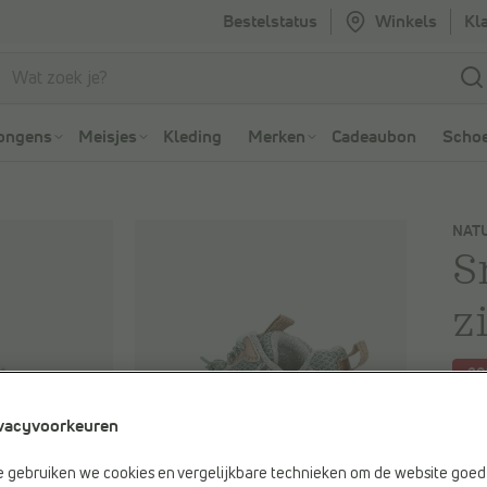
Bestelstatus
Winkels
Kl
Ga naar Zoeken
Ga naar Hoofdmenu
ongens
Meisjes
Kleding
Merken
Cadeaubon
Schoe
NAT
S
z
-2
Je be
vacyvoorkeuren
€ 95
Vorig
e gebruiken we cookies en vergelijkbare technieken om de website goed 