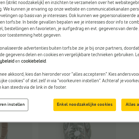
en (strikt noodzakelijk) en inzichten te verzamelen over het websitegebr
g. We kunnen je ervaring op onze website en communicatiekanalen pers
velingen op basis van je interesses. Ook kunnen we gepersonaliseerde 
en torfs.be. In beide gevallen bepalen we je interesses door info te comb
el, bestellingen en favorieten, je surfgedrag en evt. gegevens van derde 
Kleu
rvoor toestemming hebt gegeven.
Zilve
naliseerde advertenties buiten torfs.be zie je bij onze partners, doorda
lde gegevens delen en cookies en vergelijkbare technieken gebruiken. L
cybeleid
en
cookiebeleid
.
mee akkoord, kies dan hieronder voor “alles accepteren”. Kies anders voo
jke cookies” of stel zelf in via “voorkeuren instellen”. Achteraf je voork
kan steeds via de link in de footer.
ren instellen
Enkel noodzakelijke cookies
Alles 
Maa