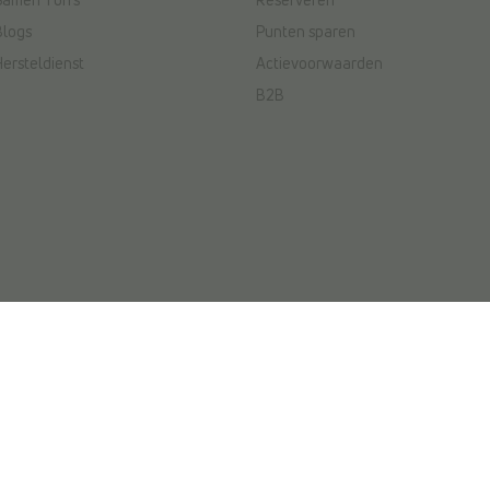
Samen Torfs
Reserveren
Blogs
Punten sparen
Hersteldienst
Actievoorwaarden
B2B
ctievoorwaarden
|
Wedstrijdvoorwaarden
ved. NV L. TORFS - Ondernemingsnummer BE
mse