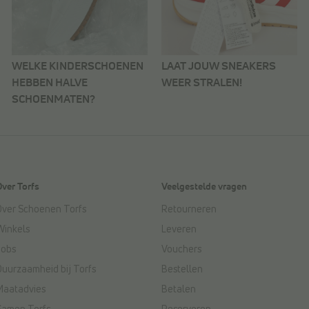
WELKE KINDERSCHOENEN
LAAT JOUW SNEAKERS
HEBBEN HALVE
WEER STRALEN!
SCHOENMATEN?
Over Torfs
Veelgestelde vragen
Over Schoenen Torfs
Retourneren
Winkels
Leveren
Jobs
Vouchers
Duurzaamheid bij Torfs
Bestellen
Maatadvies
Betalen