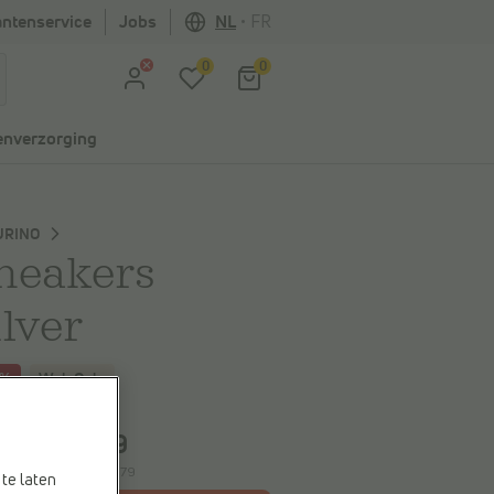
antenservice
Jobs
NL
•
FR
0
0
nverzorging
URINO
neakers
ilver
0%
Web Only
spaart
€ 19,20
€ 76,79
,99
e laagste prijs:
€ 76,79
te laten