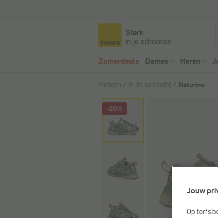
Sterk
in je schoenen
Zomerdeals
Dames
Heren
J
Merken
In de spotlight
Naturino
-20%
Jouw pri
Op torfs.b