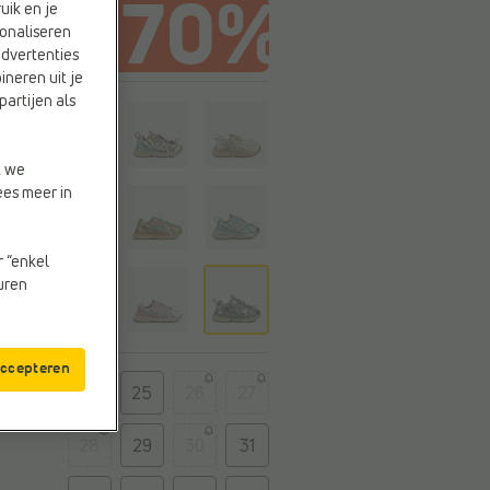
uik en je
onaliseren
advertenties
ineren uit je
partijen als
r
r
t we
ees meer in
r “enkel
euren
accepteren
t
24
25
26
27
28
29
30
31