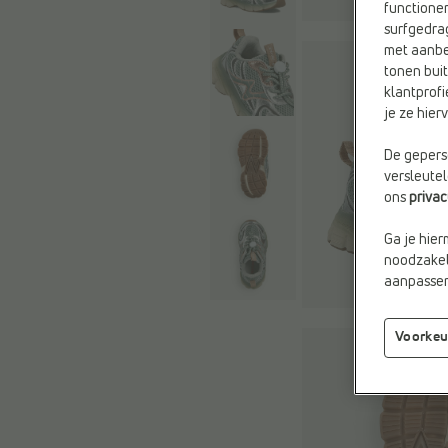
functioner
surfgedra
met aanbe
tonen buit
klantprofi
je ze hie
De geperso
versleute
ons
priva
Ga je hier
noodzakeli
aanpassen 
Voorkeu