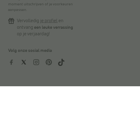
moment uitschrijven of je voorkeuren
aanpassen.
Vervolledig
je profiel
en
ontvang
een leuke verrassing
op je verjaardag!
Volg onze social media