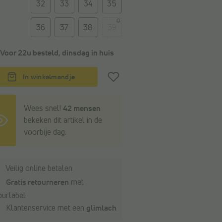
32
33
34
35
36
37
38
39
Voor 22u besteld, dinsdag in huis
In winkelmandje
Wees snel!
42 mensen
bekeken dit artikel in de
voorbije dag.
Veilig online betalen
Gratis retourneren
met
ourlabel
Klantenservice met een
glimlach