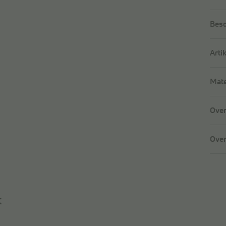
Besc
Arti
Mate
Over
Over
k