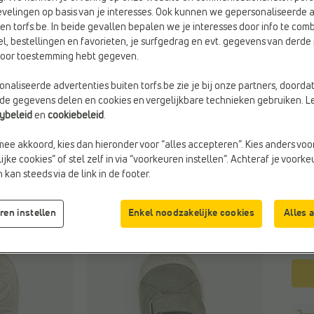
Vorig
velingen op basis van je interesses. Ook kunnen we gepersonaliseerde 
en torfs.be. In beide gevallen bepalen we je interesses door info te comb
el, bestellingen en favorieten, je surfgedrag en evt. gegevens van derde 
rvoor toestemming hebt gegeven.
naliseerde advertenties buiten torfs.be zie je bij onze partners, doorda
Kleu
lde gegevens delen en cookies en vergelijkbare technieken gebruiken. L
Groe
cybeleid
en
cookiebeleid
.
mee akkoord, kies dan hieronder voor “alles accepteren”. Kies anders voo
jke cookies” of stel zelf in via “voorkeuren instellen”. Achteraf je voork
Maa
kan steeds via de link in de footer.
ren instellen
Enkel noodzakelijke cookies
Alles 