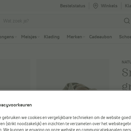
Bestelstatus
Winkels
Kl
Ga naar Zoeken
Ga naar Hoofdmenu
ongens
Meisjes
Kleding
Merken
Cadeaubon
Schoe
NAT
S
g
-2
vacyvoorkeuren
G
e gebruiken we cookies en vergelijkbare technieken om de website goed 
Je be
en (strikt noodzakelijk) en inzichten te verzamelen over het websitegebr
€ 85
g. We kunnen je ervaring op onze website en communicatiekanalen pers