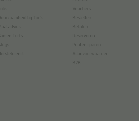
Winkels
Leveren
Jobs
Vouchers
Duurzaamheid bij Torfs
Bestellen
Maatadvies
Betalen
Samen Torfs
Reserveren
Blogs
Punten sparen
Hersteldienst
Actievoorwaarden
B2B