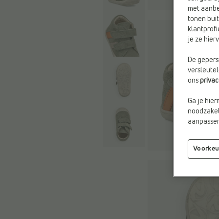
met aanbe
tonen buit
klantprofi
je ze hie
De geperso
versleute
ons
priva
Ga je hier
noodzakeli
aanpassen 
Voorkeu