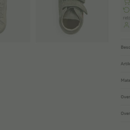
ret
Besc
Arti
Mate
Over
Over