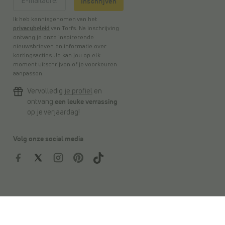
Inschrijven
Ik heb kennisgenomen van het
privacybeleid
van Torfs. Na inschrijving
ontvang je onze inspirerende
nieuwsbrieven en informatie over
kortingsacties. Je kan jou op elk
moment uitschrijven of je voorkeuren
aanpassen.
Vervolledig
je profiel
en
ontvang
een leuke verrassing
op je verjaardag!
Volg onze social media