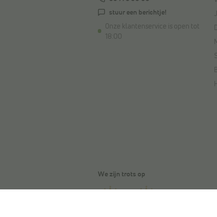
stuur een berichtje!
Onze klantenservice is open tot
18:00
We zijn trots op