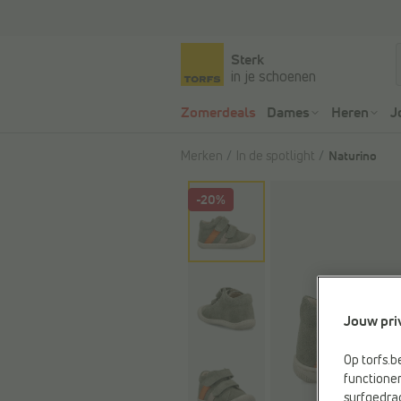
Sterk
in je schoenen
Zomerdeals
Dames
Heren
J
Merken
In de spotlight
Naturino
-20%
Jouw pri
Op torfs.b
functioner
surfgedra