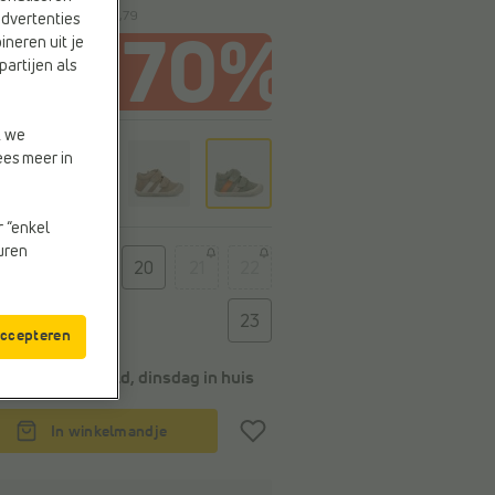
e laagste prijs:
€ 68,79
advertenties
ineren uit je
partijen als
t we
r
ees meer in
n
r “enkel
euren
t
19
20
21
22
23
accepteren
Voor 22u besteld, dinsdag in huis
In winkelmandje