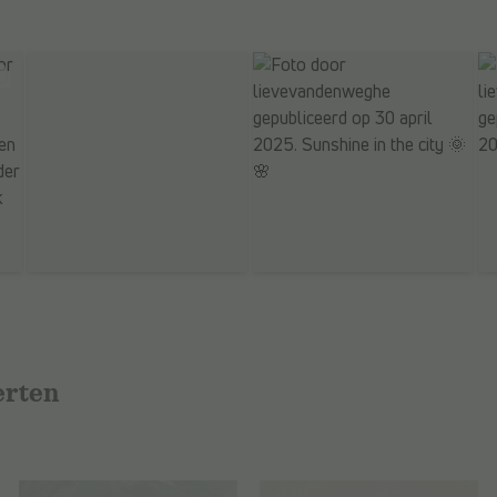
erten