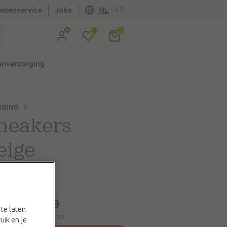
antenservice
Jobs
NL
•
FR
0
0
nverzorging
URINO
neakers
eige
0%
spaart
€ 30,00
€ 69,99
,99
te laten
e laagste prijs:
€ 69,99
uik en je