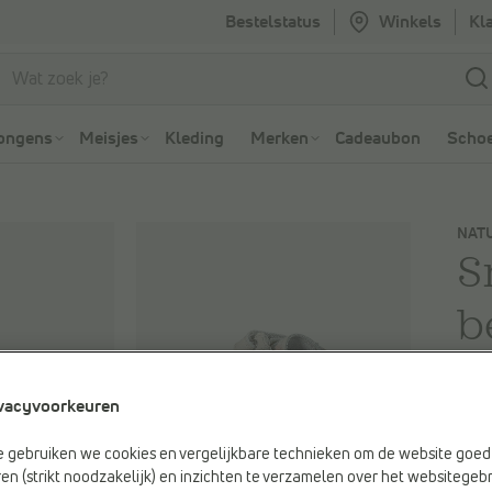
Bestelstatus
Winkels
Kl
Ga naar Zoeken
Ga naar Hoofdmenu
ongens
Meisjes
Kleding
Merken
Cadeaubon
Schoe
NAT
S
b
-3
vacyvoorkeuren
Je be
€ 99
e gebruiken we cookies en vergelijkbare technieken om de website goed 
Vorig
en (strikt noodzakelijk) en inzichten te verzamelen over het websitegebr