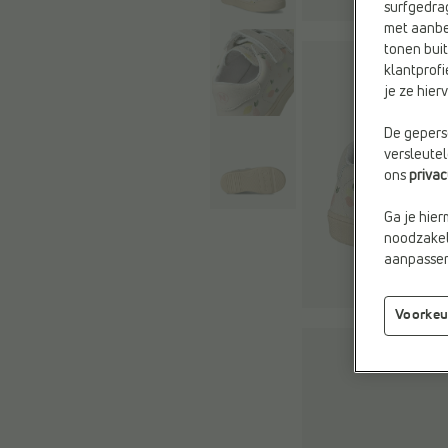
surfgedra
met aanbe
tonen buit
klantprofi
je ze hie
De geperso
versleute
ons
priva
Ga je hier
noodzakeli
aanpassen 
Voorkeu