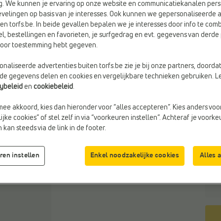
g. We kunnen je ervaring op onze website en communicatiekanalen pers
velingen op basis van je interesses. Ook kunnen we gepersonaliseerde 
en torfs.be. In beide gevallen bepalen we je interesses door info te comb
el, bestellingen en favorieten, je surfgedrag en evt. gegevens van derde 
rvoor toestemming hebt gegeven.
Kleu
Beig
naliseerde advertenties buiten torfs.be zie je bij onze partners, doorda
lde gegevens delen en cookies en vergelijkbare technieken gebruiken. L
cybeleid
en
cookiebeleid
.
Maa
mee akkoord, kies dan hieronder voor “alles accepteren”. Kies anders voo
jke cookies” of stel zelf in via “voorkeuren instellen”. Achteraf je voork
kan steeds via de link in de footer.
ren instellen
Enkel noodzakelijke cookies
Alles 