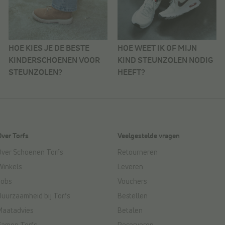
HOE KIES JE DE BESTE
HOE WEET IK OF MIJN
KINDERSCHOENEN VOOR
KIND STEUNZOLEN NODIG
STEUNZOLEN?
HEEFT?
Over Torfs
Veelgestelde vragen
Over Schoenen Torfs
Retourneren
Winkels
Leveren
Jobs
Vouchers
Duurzaamheid bij Torfs
Bestellen
Maatadvies
Betalen