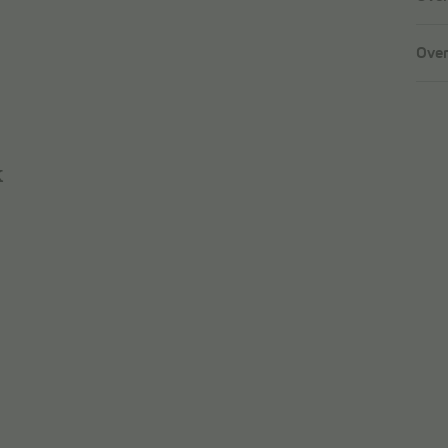
Over
k