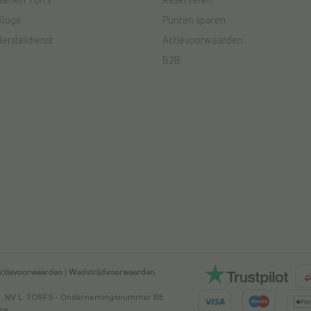
Samen Torfs
Reserveren
Blogs
Punten sparen
Hersteldienst
Actievoorwaarden
B2B
ctievoorwaarden
|
Wedstrijdvoorwaarden
ved. NV L. TORFS - Ondernemingsnummer BE
mse