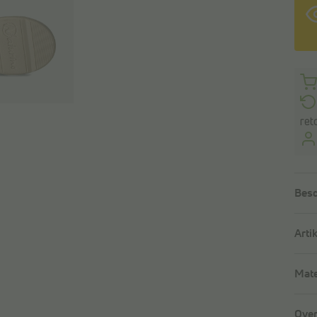
ret
Besc
Arti
Mate
Over