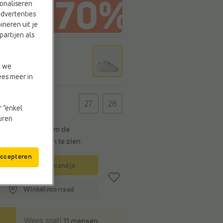
onaliseren
advertenties
ineren uit je
partijen als
r
e
t we
ees meer in
t
27
28
r “enkel
euren
Kies een maat om de
leveringstermijn
te zien
accepteren
In winkelmandje
Winkelvoorraad
Wees snel!
11 mensen