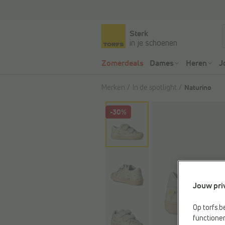
Sterk
in je schoenen
Zomerdeals
Dames
Heren
J
Merken
In de spotlight
Naturino
-30%
Jouw pri
Op torfs.b
functioner