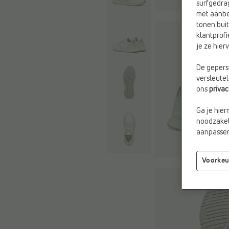
surfgedra
met aanbe
tonen buit
klantprofi
je ze hie
De geperso
versleute
ons
priva
Ga je hier
noodzakeli
aanpassen 
Voorkeu