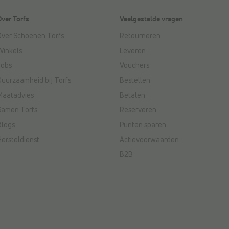
Over Torfs
Veelgestelde vragen
Over Schoenen Torfs
Retourneren
Winkels
Leveren
Jobs
Vouchers
Duurzaamheid bij Torfs
Bestellen
Maatadvies
Betalen
Samen Torfs
Reserveren
Blogs
Punten sparen
Hersteldienst
Actievoorwaarden
B2B