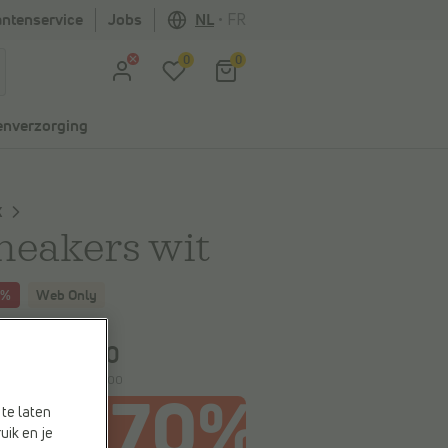
antenservice
Jobs
NL
•
FR
0
0
nverzorging
X
neakers wit
0%
Web Only
spaart
€ 55,00
€ 55,00
0,00
e laagste prijs:
€ 55,00
te laten
uik en je