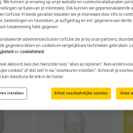
g. We kunnen je ervaring op onze website en communicatiekanalen pers
velingen op basis van je interesses. Ook kunnen we gepersonaliseerde 
en torfs.be. In beide gevallen bepalen we je interesses door info te comb
Kleu
el, bestellingen en favorieten, je surfgedrag en evt. gegevens van derde 
Wit
rvoor toestemming hebt gegeven.
naliseerde advertenties buiten torfs.be zie je bij onze partners, doorda
Maa
lde gegevens delen en cookies en vergelijkbare technieken gebruiken. L
cybeleid
en
cookiebeleid
.
mee akkoord, kies dan hieronder voor “alles accepteren”. Kies anders voo
jke cookies” of stel zelf in via “voorkeuren instellen”. Achteraf je voork
kan steeds via de link in de footer.
ren instellen
Enkel noodzakelijke cookies
Alles 