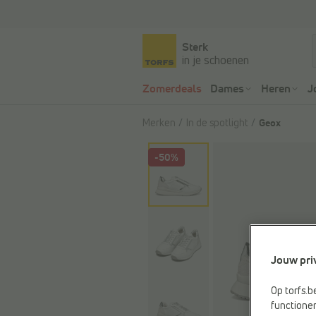
Sterk
in je schoenen
Zomerdeals
Dames
Heren
J
Merken
In de spotlight
Geox
-50%
Jouw pri
Op torfs.b
functioner