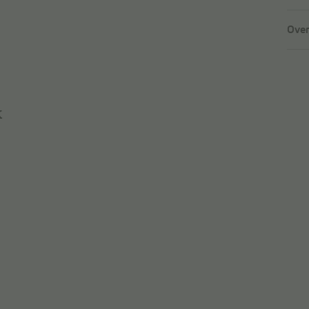
Over
k