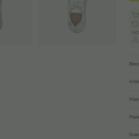
ret
Besc
Arti
Maat
Mate
Over