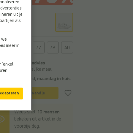
onaliseren
advertenties
ineren uit je
r
partijen als
t we
t
ees meer in
37
38
40
Algemeen maatadvies
r “enkel
Bestel je gebruikelijke maat
euren
Voor 22u besteld, maandag in huis
In winkelmandje
accepteren
Wees snel!
10 mensen
bekeken dit artikel in de
voorbije dag.