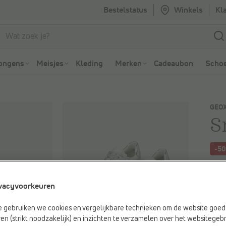
Bestelstatus
Winkels
Kl
Ga naar Zoeken
Ga naar Hoofdmenu
ongens
Meisjes
Kleding
Merken
Cadeaubon
Schoe
GEO
S
-5
Je be
€ 11
vacyvoorkeuren
Vorig
e gebruiken we cookies en vergelijkbare technieken om de website goed 
en (strikt noodzakelijk) en inzichten te verzamelen over het websitegebr