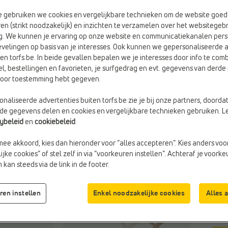
e gebruiken we cookies en vergelijkbare technieken om de website goed 
en (strikt noodzakelijk) en inzichten te verzamelen over het websitegebr
Kleu
g. We kunnen je ervaring op onze website en communicatiekanalen pers
Wit
velingen op basis van je interesses. Ook kunnen we gepersonaliseerde 
en torfs.be. In beide gevallen bepalen we je interesses door info te comb
el, bestellingen en favorieten, je surfgedrag en evt. gegevens van derde 
Maa
rvoor toestemming hebt gegeven.
naliseerde advertenties buiten torfs.be zie je bij onze partners, doorda
lde gegevens delen en cookies en vergelijkbare technieken gebruiken. L
cybeleid
en
cookiebeleid
.
ook
mee akkoord, kies dan hieronder voor “alles accepteren”. Kies anders voo
jke cookies” of stel zelf in via “voorkeuren instellen”. Achteraf je voork
kan steeds via de link in de footer.
ren instellen
Enkel noodzakelijke cookies
Alles 