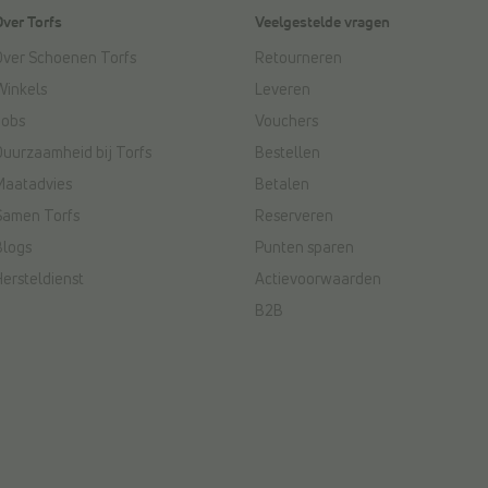
Over Torfs
Veelgestelde vragen
Over Schoenen Torfs
Retourneren
Winkels
Leveren
Jobs
Vouchers
Duurzaamheid bij Torfs
Bestellen
Maatadvies
Betalen
Samen Torfs
Reserveren
Blogs
Punten sparen
Hersteldienst
Actievoorwaarden
B2B