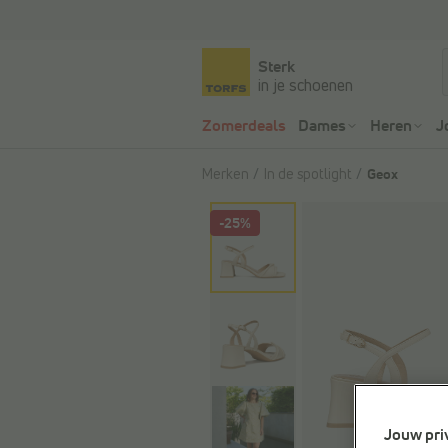
Sterk
in je schoenen
Zomerdeals
Dames
Heren
J
Merken
In de spotlight
Geox
-25%
Jouw pri