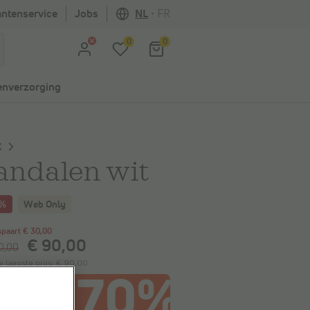
antenservice
Jobs
NL
•
FR
0
0
nverzorging
X
andalen wit
5%
Web Only
spaart
€ 30,00
€ 90,00
0,00
e laagste prijs:
€ 90,00