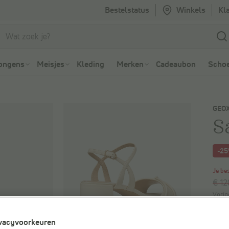
Bestelstatus
Winkels
Kl
Ga naar Zoeken
Ga naar Hoofdmenu
ongens
Meisjes
Kleding
Merken
Cadeaubon
Schoe
GEO
S
-2
Je be
€ 12
Vorig
vacyvoorkeuren