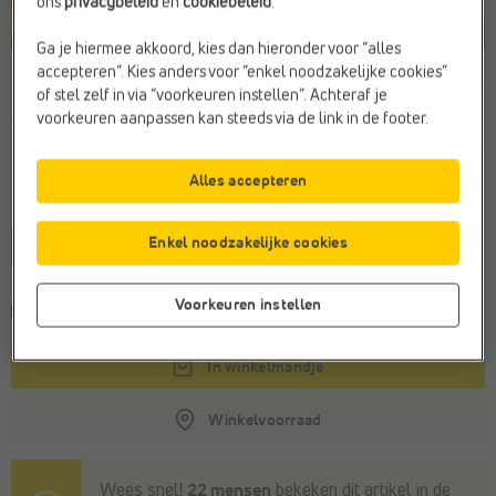
ons
privacybeleid
en
cookiebeleid
.
Ga je hiermee akkoord, kies dan hieronder voor “alles
accepteren”. Kies anders voor “enkel noodzakelijke cookies”
Kleur
of stel zelf in via “voorkeuren instellen”. Achteraf je
voorkeuren aanpassen kan steeds via de link in de footer.
Roze
Alles accepteren
Maat
Enkel noodzakelijke cookies
29
30
32
Voorkeuren instellen
Kies een maat om de
leveringstermijn
te zien
In winkelmandje
Winkelvoorraad
Wees snel!
22 mensen
bekeken dit artikel in de