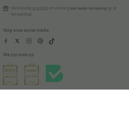
Vervolledig
je profiel
en ontvang
een leuke verrassing
op je
verjaardag!
Volg onze social media
We zijn trots op
Kies je maat
In winkelmandje
Algemene voorwaarden
|
Privacy
|
Cookies
|
Actievoorwaarden
|
Wedstrijdvoorwaarden