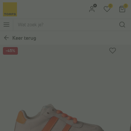
0
0
Ga naar Zoeken
Ga naar Hoofdmenu
Keer terug
-45%