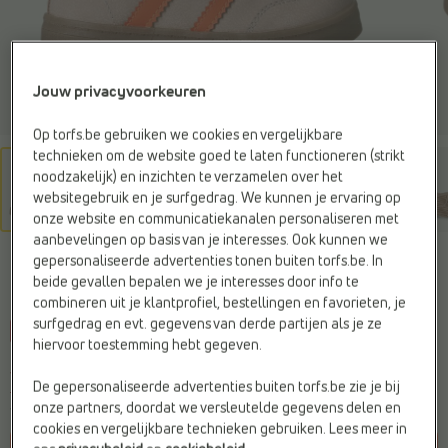
Jouw privacyvoorkeuren
Op torfs.be gebruiken we cookies en vergelijkbare
technieken om de website goed te laten functioneren (strikt
noodzakelijk) en inzichten te verzamelen over het
websitegebruik en je surfgedrag. We kunnen je ervaring op
onze website en communicatiekanalen personaliseren met
aanbevelingen op basis van je interesses. Ook kunnen we
MILO & MILA
gepersonaliseerde advertenties tonen buiten torfs.be. In
Sneakers roze
beide gevallen bepalen we je interesses door info te
combineren uit je klantprofiel, bestellingen en favorieten, je
surfgedrag en evt. gegevens van derde partijen als je ze
-45%
C
l
prijsje
hiervoor toestemming hebt gegeven.
Je bespaart
€ 22,50
€ 27,49
De gepersonaliseerde advertenties buiten torfs.be zie je bij
€ 49,99
onze partners, doordat we versleutelde gegevens delen en
Vorige laagste prijs:
€ 27,49
cookies en vergelijkbare technieken gebruiken. Lees meer in