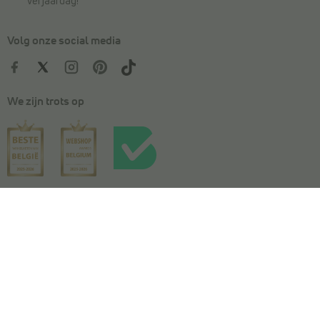
verjaardag!
Volg onze social media
We zijn trots op
Kies je maat
In winkelmandje
Algemene voorwaarden
|
Privacy
|
Cookies
|
Actievoorwaarden
|
Wedstrijdvoorwaarden
|
Toegankelijkheidsverklaring
© Copyright 2026 Torfs. All Rights Reserved. NV L. TORFS -