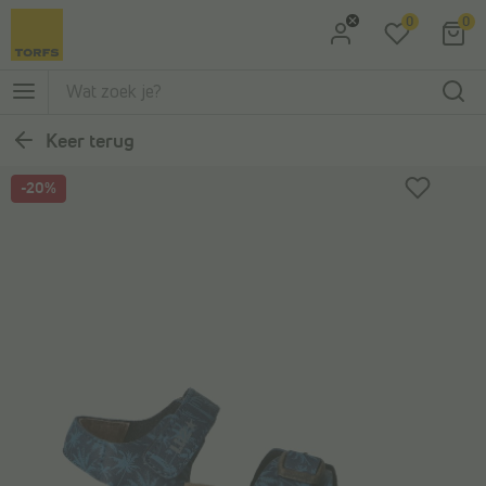
0
0
Ga naar Zoeken
Ga naar Hoofdmenu
Keer terug
-20%