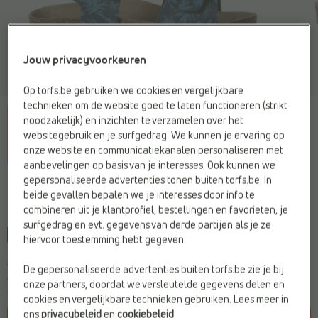
Jouw privacyvoorkeuren
Op torfs.be gebruiken we cookies en vergelijkbare
technieken om de website goed te laten functioneren (strikt
noodzakelijk) en inzichten te verzamelen over het
websitegebruik en je surfgedrag. We kunnen je ervaring op
onze website en communicatiekanalen personaliseren met
aanbevelingen op basis van je interesses. Ook kunnen we
gepersonaliseerde advertenties tonen buiten torfs.be. In
LITTLE DAVID
beide gevallen bepalen we je interesses door info te
Sandalen blauw
combineren uit je klantprofiel, bestellingen en favorieten, je
surfgedrag en evt. gegevens van derde partijen als je ze
-20%
Web Only
C
l
prijsje
hiervoor toestemming hebt gegeven.
Je bespaart
€ 11,20
De gepersonaliseerde advertenties buiten torfs.be zie je bij
€ 44,79
€ 55,99
onze partners, doordat we versleutelde gegevens delen en
Vorige laagste prijs:
€ 44,79
cookies en vergelijkbare technieken gebruiken. Lees meer in
ons
privacybeleid
en
cookiebeleid
.