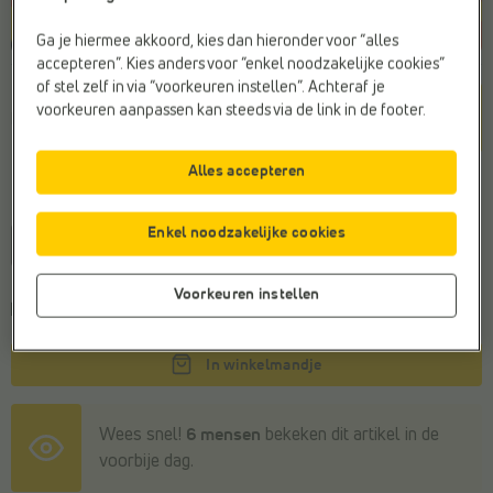
Ga je hiermee akkoord, kies dan hieronder voor “alles
accepteren”. Kies anders voor “enkel noodzakelijke cookies”
of stel zelf in via “voorkeuren instellen”. Achteraf je
Kleur
voorkeuren aanpassen kan steeds via de link in de footer.
Blauw
Alles accepteren
Maat
Enkel noodzakelijke cookies
23
24
25
26
Voorkeuren instellen
Voor 22u besteld, morgen in huis
In winkelmandje
Wees snel!
6 mensen
bekeken dit artikel in de
voorbije dag.