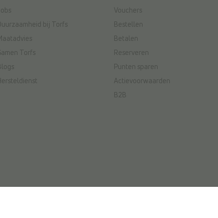
Jobs
Vouchers
Duurzaamheid bij Torfs
Bestellen
Maatadvies
Betalen
Samen Torfs
Reserveren
Blogs
Punten sparen
Hersteldienst
Actievoorwaarden
B2B