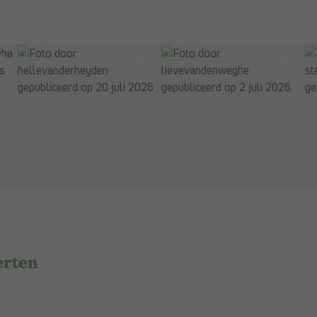
erten