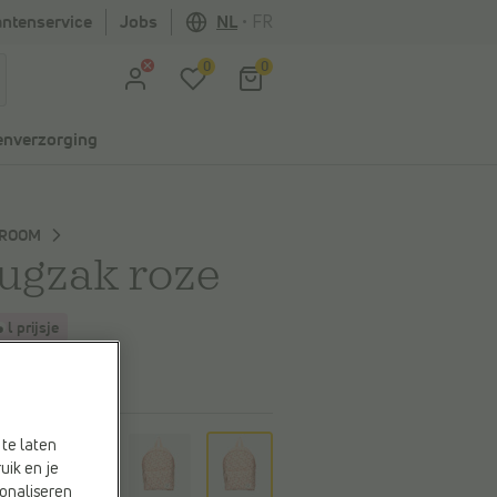
antenservice
Jobs
NL
•
FR
0
0
nverzorging
ZROOM
ugzak roze
l
prijsje
39,99
r
te laten
uik en je
onaliseren