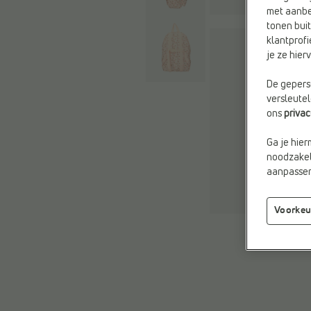
met aanbe
tonen buit
klantprofi
je ze hie
De geperso
versleute
ons
priva
Ga je hier
noodzakeli
aanpassen 
Voorkeu