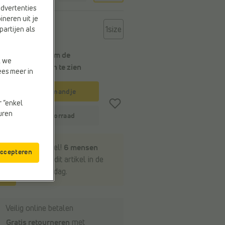
advertenties
ineren uit je
t
1size
partijen als
Kies een maat om de
t we
leveringstermijn
te zien
ees meer in
In winkelmandje
r “enkel
euren
Winkelvoorraad
Wees snel!
6 mensen
accepteren
bekeken dit artikel in de
voorbije dag.
Veilig online betalen
Gratis retourneren
met