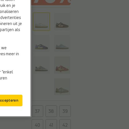
uik en je
onaliseren
r
advertenties
ineren uit je
partijen als
t we
ees meer in
r “enkel
euren
accepteren
t
36
37
38
39
40
41
42