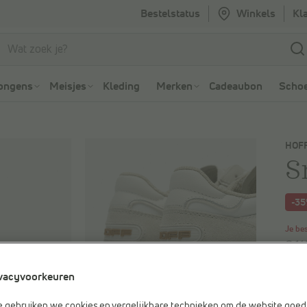
Bestelstatus
Winkels
Kl
Ga naar Zoeken
Ga naar Hoofdmenu
ongens
Meisjes
Kleding
Merken
Cadeaubon
Schoe
HOF
S
-3
Je be
€ 14
Vorig
vacyvoorkeuren
e gebruiken we cookies en vergelijkbare technieken om de website goed 