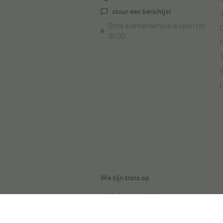
stuur een berichtje!
Onze klantenservice is open tot
18:00
We zijn trots op