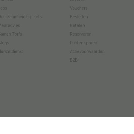
Jobs
Vouchers
Duurzaamheid bij Torfs
Bestellen
Maatadvies
Betalen
Samen Torfs
Reserveren
Blogs
Punten sparen
Hersteldienst
Actievoorwaarden
B2B