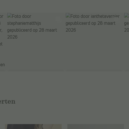
erten