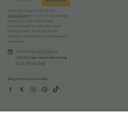
Inschrijven
Ik heb kennisgenomen van het
privacybeleid
van Torfs. Na inschrijving
ontvang je onze inspirerende
nieuwsbrieven en informatie over
kortingsacties. Je kan jou op elk
moment uitschrijven of je voorkeuren
aanpassen.
Vervolledig
je profiel
en
ontvang
een leuke verrassing
op je verjaardag!
Volg onze social media