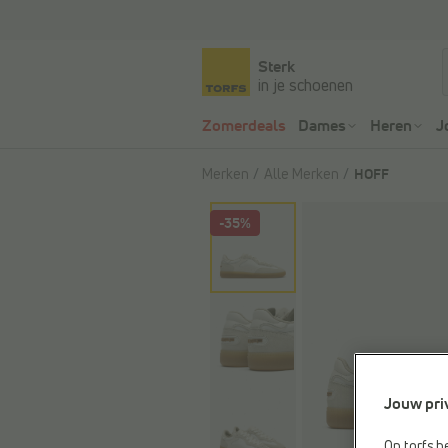
Sterk
in je schoenen
Zomerdeals
Dames
Heren
J
Merken
Alle Merken
HOFF
-35%
Jouw pri
Op torfs.b