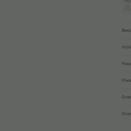
ret
Besc
Arti
Maat
Mate
Over
Over