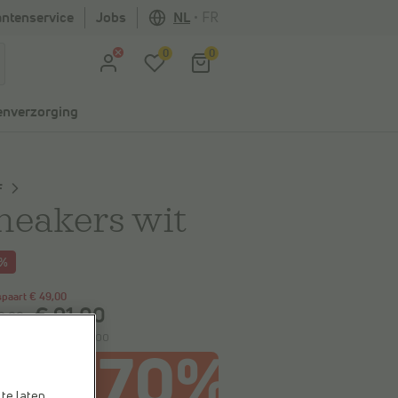
antenservice
Jobs
NL
•
FR
0
0
nverzorging
F
neakers wit
5%
spaart
€ 49,00
€ 91,00
0,00
e laagste prijs:
€ 91,00
te laten