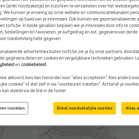
en (strikt noodzakelijk) en inzichten te verzamelen over het websitegebr
g. We kunnen je ervaring op onze website en communicatiekanalen pers
Kleu
velingen op basis van je interesses. Ook kunnen we gepersonaliseerde 
Wit
en torfs.be. In beide gevallen bepalen we je interesses door info te comb
el, bestellingen en favorieten, je surfgedrag en evt. gegevens van derde 
rvoor toestemming hebt gegeven.
naliseerde advertenties buiten torfs.be zie je bij onze partners, doorda
lde gegevens delen en cookies en vergelijkbare technieken gebruiken. L
cybeleid
en
cookiebeleid
.
mee akkoord, kies dan hieronder voor “alles accepteren”. Kies anders voo
jke cookies” of stel zelf in via “voorkeuren instellen”. Achteraf je voork
kan steeds via de link in de footer.
ren instellen
Enkel noodzakelijke cookies
Alles 
Maa