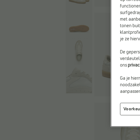
functioner
surfgedra
met aanbe
tonen buit
klantprofi
je ze hie
De geperso
versleute
ons
priva
Ga je hier
noodzakeli
aanpassen 
Voorkeu