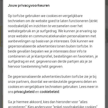
Jouw privacyvoorkeuren
Op torfs.be gebruiken we cookies en vergelijkbare
technieken om de website goed te laten functioneren (strikt
noodzakelijk) en inzichten te verzamelen over het
websitegebruik en je surfgedrag. We kunnen je ervaring op
onze website en communicatiekanalen personaliseren met
aanbevelingen op basis van je interesses. Ook kunnen we
gepersonaliseerde advertenties tonen buiten torfs.be. In
beide gevallen bepalen we je interesses door info te
ADIDAS
combineren uit je klantprofiel, bestellingen en favorieten, je
Sneakers blauw
surfgedrag en evt. gegevens van derde partijen als je ze
hiervoor toestemming hebt gegeven.
-30%
C
l
prijsje
De gepersonaliseerde advertenties buiten torfs.be zie je bij
Je bespaart
€ 13,80
onze partners, doordat we versleutelde gegevens delen en
€ 32,19
€ 45,99
cookies en vergelijkbare technieken gebruiken. Lees meer in
Vorige laagste prijs:
€ 32,19
ons
privacybeleid
en
cookiebeleid
.
Ga je hiermee akkoord, kies dan hieronder voor “alles
accepteren”. Kies anders voor “enkel noodzakelijke cookies”