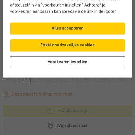
of stel zelf in via “voorkeuren instellen”. Achteraf je
voorkeuren aanpassen kan steeds via de link in de footer.
Kleur
Lucid Blue/ Zero Me
t./ Impact Orange
Alles accepteren
Enkel noodzakelijke cookies
Voorkeuren instellen
Maat
28
29
30
31
32
33
34
35
Deze maat is niet op voorraad.
In winkelmandje
Winkelvoorraad