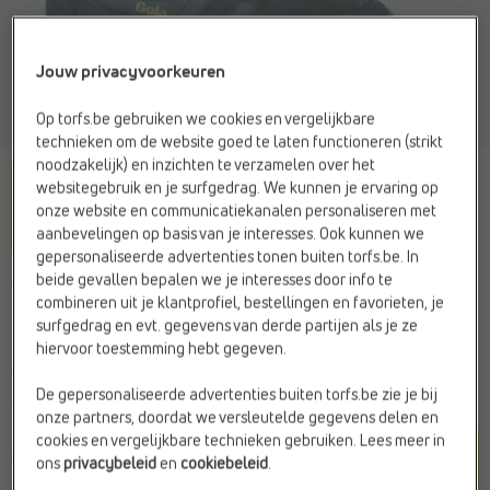
Jouw privacyvoorkeuren
Op torfs.be gebruiken we cookies en vergelijkbare
technieken om de website goed te laten functioneren (strikt
noodzakelijk) en inzichten te verzamelen over het
websitegebruik en je surfgedrag. We kunnen je ervaring op
onze website en communicatiekanalen personaliseren met
aanbevelingen op basis van je interesses. Ook kunnen we
gepersonaliseerde advertenties tonen buiten torfs.be. In
beide gevallen bepalen we je interesses door info te
GOLA
combineren uit je klantprofiel, bestellingen en favorieten, je
Sneakers blauw
surfgedrag en evt. gegevens van derde partijen als je ze
hiervoor toestemming hebt gegeven.
€ 99,95
De gepersonaliseerde advertenties buiten torfs.be zie je bij
onze partners, doordat we versleutelde gegevens delen en
Kleur
cookies en vergelijkbare technieken gebruiken. Lees meer in
Navy/Gum
ons
privacybeleid
en
cookiebeleid
.