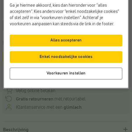
Ga je hiermee akkoord, kies dan hieronder voor “alles
accepteren”. Kies anders voor “enkel noodzakelijke cookies”
Maat
of stel zelf in via “voorkeuren instellen”. Achteraf je
voorkeuren aanpassen kan steeds via de link in de footer.
41
42
Alles accepteren
Kies een maat om de
leveringstermijn
te zien
Enkel noodzakelijke cookies
In winkelmandje
Winkelvoorraad
Voorkeuren instellen
Veilig online betalen
Gratis retourneren
met retourlabel
Klantenservice met een
glimlach
Beschrijving