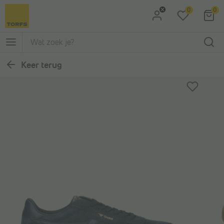
0
0
Ga naar Zoeken
Ga naar Hoofdmenu
Keer terug