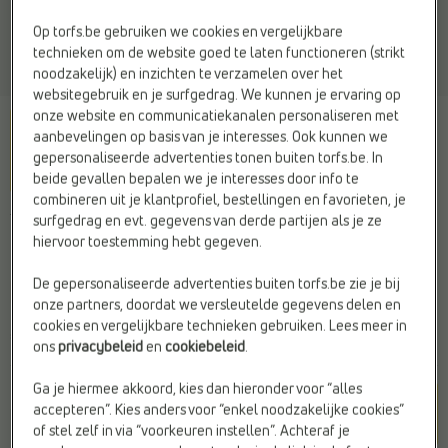
Op torfs.be gebruiken we cookies en vergelijkbare
technieken om de website goed te laten functioneren (strikt
noodzakelijk) en inzichten te verzamelen over het
websitegebruik en je surfgedrag. We kunnen je ervaring op
onze website en communicatiekanalen personaliseren met
aanbevelingen op basis van je interesses. Ook kunnen we
gepersonaliseerde advertenties tonen buiten torfs.be. In
beide gevallen bepalen we je interesses door info te
combineren uit je klantprofiel, bestellingen en favorieten, je
TEVA
surfgedrag en evt. gegevens van derde partijen als je ze
hiervoor toestemming hebt gegeven.
Sandalen groen
De gepersonaliseerde advertenties buiten torfs.be zie je bij
Web Only
onze partners, doordat we versleutelde gegevens delen en
cookies en vergelijkbare technieken gebruiken. Lees meer in
€ 65,99
ons
privacybeleid
en
cookiebeleid
.
Ga je hiermee akkoord, kies dan hieronder voor “alles
Kleur
accepteren”. Kies anders voor “enkel noodzakelijke cookies”
DOL -Dark Olive
of stel zelf in via “voorkeuren instellen”. Achteraf je