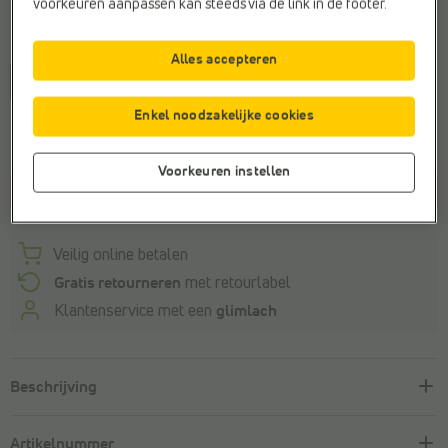
voorkeuren aanpassen kan steeds via de link in de footer.
Maat
Alles accepteren
47
Enkel noodzakelijke cookies
Deze maat is niet op voorraad.
Voorkeuren instellen
In winkelmandje
Veilig online betalen
Gratis retourneren
met retourlabel
Klantenservice met een
glimlach
Beschrijving
Artikelnummer