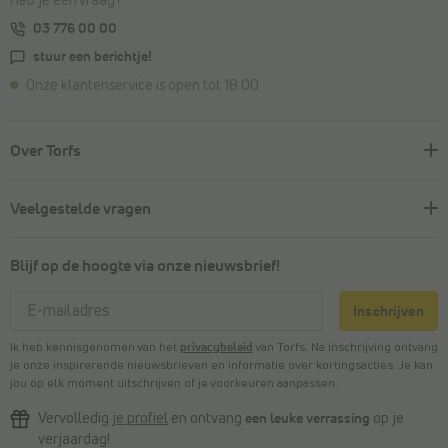
Heb je een vraag?
03 776 00 00
stuur een berichtje!
Onze klantenservice is open tot 18:00
Over Torfs
Veelgestelde vragen
Blijf op de hoogte via onze nieuwsbrief!
Inschrijven
Ik heb kennisgenomen van het
privacybeleid
van Torfs. Na inschrijving ontvang
je onze inspirerende nieuwsbrieven en informatie over kortingsacties. Je kan
jou op elk moment uitschrijven of je voorkeuren aanpassen.
Vervolledig
je profiel
en ontvang
een leuke verrassing
op je
verjaardag!