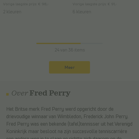
Vorige laagste prijs:
€ 98,-
Vorige laagste prijs:
€ 91,-
2 kleuren
6 kleuren
24 van 36 items
Meer
Over
Fred Perry
Het Britse merk Fred Perry werd opgericht door de
drievoudige winnaar van Wimbledon, Frederick John Perry.
Fred Perry was een bekende (tafel)tennisser uit het Verenigd
Koninkrijk maar besloot na zijn succesvolle tenniscarrière
een andere weg in te slaan en richtte zich daarom op de