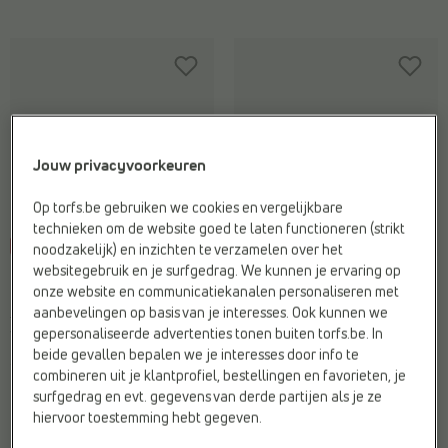
Jouw privacyvoorkeuren
Op torfs.be gebruiken we cookies en vergelijkbare
technieken om de website goed te laten functioneren (strikt
-35%
-30%
noodzakelijk) en inzichten te verzamelen over het
FRED PERRY
FRED PERRY
websitegebruik en je surfgedrag. We kunnen je ervaring op
Sneakers
Sneakers
onze website en communicatiekanalen personaliseren met
aanbevelingen op basis van je interesses. Ook kunnen we
€ 120,-
€ 78,-
€ 120,-
€ 84,-
gepersonaliseerde advertenties tonen buiten torfs.be. In
Vorige laagste prijs:
€ 78,-
Vorige laagste prijs:
€ 84,-
beide gevallen bepalen we je interesses door info te
2 kleuren
2 kleuren
combineren uit je klantprofiel, bestellingen en favorieten, je
surfgedrag en evt. gegevens van derde partijen als je ze
hiervoor toestemming hebt gegeven.