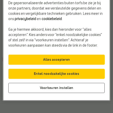
De gepersonaliseerde advertenties buiten torfs.be zie je bij
onze partners, doordat we versleutelde gegevens delen en
cookies en vergelijkbare technieken gebruiken. Lees meer in
ons
privacybeleid
en
cookiebeleid
.
Ga je hiermee akkoord, kies dan hieronder voor “alles
accepteren”. Kies anders voor “enkel noodzakelijke cookies”
of stel zelf in via “voorkeuren instellen”. Achteraf je
voorkeuren aanpassen kan steeds via de link in de footer.
Alles accepteren
-50%
-35%
FRED PERRY
FRED PERRY
Veterschoenen
Veterschoenen
Enkel noodzakelijke cookies
€ 130,-
€ 65,-
€ 99,99
€ 64,99
Vorige laagste prijs:
€ 65,-
Vorige laagste prijs:
€ 64,99
Voorkeuren instellen
3 kleuren