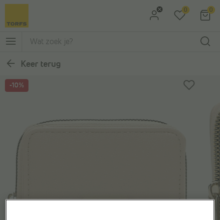
0
0
Ga naar Zoeken
Ga naar Hoofdmenu
Keer terug
-10%