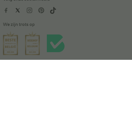
We zijn trots op
Kies je maat
In winkelmandje
Algemene voorwaarden
|
Privacy
|
Cookies
|
Actievoorwaarden
|
Wedstrijdvoorwaarden
|
Toegankelijkheidsverklaring
© Copyright 2026 Torfs. All Rights Reserved. NV L. TORFS -
Ondernemingsnummer BE 0404.054.092 - Afschrijverslaan 2, 9140 Temse
This site is protected by reCAPTCHA and the Google
Privacy Policy
and
Terms