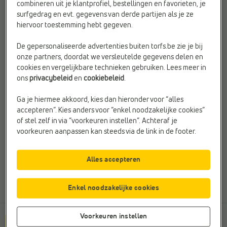
combineren uit je klantprofiel, bestellingen en favorieten, je
surfgedrag en evt. gegevens van derde partijen als je ze
hiervoor toestemming hebt gegeven.
Nog niet gevonden wat je zocht? Neem contact op:
Bel
03 776 00 00
De gepersonaliseerde advertenties buiten torfs.be zie je bij
onze partners, doordat we versleutelde gegevens delen en
of
stuur ons een berichtje!
cookies en vergelijkbare technieken gebruiken. Lees meer in
Klantenservice (6/7)
ons
privacybeleid
en
cookiebeleid
.
Maandag t/m vrijdag:
8u30 - 18u30
Ga je hiermee akkoord, kies dan hieronder voor “alles
Zaterdag:
10u - 18u
accepteren”. Kies anders voor “enkel noodzakelijke cookies”
of stel zelf in via “voorkeuren instellen”. Achteraf je
voorkeuren aanpassen kan steeds via de link in de footer.
Alles accepteren
Aanbevolen
voor jou
Enkel noodzakelijke cookies
Voorkeuren instellen