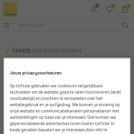
0
0
Ga naar Zoeken
Ga naar Hoofdmenu
Geen
zoekresultaten
Sorry, wij konden niets vinden voor "
null
"
Jouw privacyvoorkeuren
Probeer het nog een keertje:
Op torfs.be gebruiken we cookies en vergelijkbare
technieken om de website goed te laten functioneren (strikt
Dubbelcheck je spelling
noodzakelijk) en inzichten te verzamelen over het
Probeer eens een andere zoekterm
websitegebruik en je surfgedrag. We kunnen je ervaring op
Gebruik een minder specifieke zoekterm
onze website en communicatiekanalen personaliseren met
aanbevelingen op basis van je interesses. Ook kunnen we
gepersonaliseerde advertenties tonen buiten torfs.be. In
beide gevallen bepalen we je interesses door info te