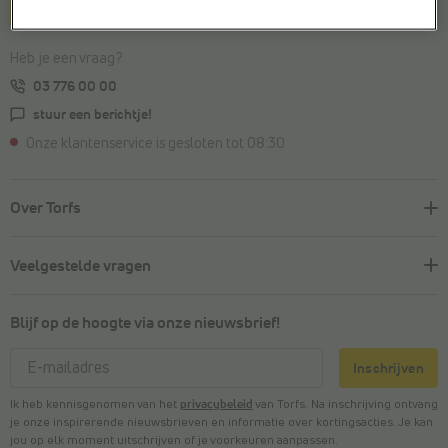
Sterk
in je schoenen
Heb je een vraag?
03 776 00 00
stuur een berichtje!
Onze klantenservice is gesloten tot 08:30
Over Torfs
Veelgestelde vragen
Blijf op de hoogte via onze nieuwsbrief!
Inschrijven
Ik heb kennisgenomen van het
privacybeleid
van Torfs. Na inschrijving ontvang
je onze inspirerende nieuwsbrieven en informatie over kortingsacties. Je kan
jou op elk moment uitschrijven of je voorkeuren aanpassen.