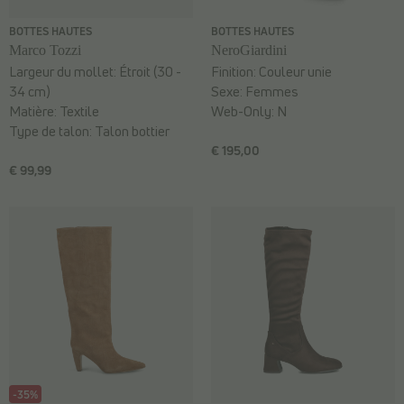
BOTTES HAUTES
BOTTES HAUTES
Marco Tozzi
NeroGiardini
Largeur du mollet:
Étroit (30 -
Finition:
Couleur unie
34 cm)
Sexe:
Femmes
Matière:
Textile
Web-Only:
N
Type de talon:
Talon bottier
€ 195,00
€ 99,99
-35%