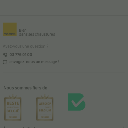
Retour au contenu principal
Bien
dans ses chaussures
Avez-vous une question ?
03 776 01 00
envoyez-nous un message !
Nous sommes fiers de