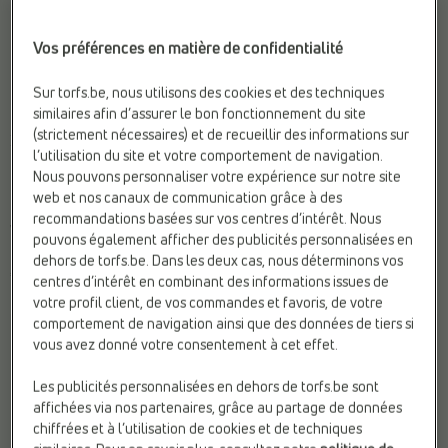
Vos préférences en matière de confidentialité
Sur torfs.be, nous utilisons des cookies et des techniques
similaires afin d’assurer le bon fonctionnement du site
BOTTES HAUTES
BOTTES HAUTES
(strictement nécessaires) et de recueillir des informations sur
NeroGiardini
NeroGiardini
l’utilisation du site et votre comportement de navigation.
Largeur du mollet:
Étroit (30 -
Largeur du mollet:
Étroit (30 -
Nous pouvons personnaliser votre expérience sur notre site
34 cm)
34 cm)
web et nos canaux de communication grâce à des
Marque:
NeroGiardini
Matière:
Cuir
recommandations basées sur vos centres d’intérêt. Nous
Web-Only:
N
Type de talon:
Talon entonnoir
pouvons également afficher des publicités personnalisées en
dehors de torfs.be. Dans les deux cas, nous déterminons vos
€ 210,00
€ 295,00
centres d’intérêt en combinant des informations issues de
votre profil client, de vos commandes et favoris, de votre
comportement de navigation ainsi que des données de tiers si
vous avez donné votre consentement à cet effet.
Les publicités personnalisées en dehors de torfs.be sont
affichées via nos partenaires, grâce au partage de données
chiffrées et à l’utilisation de cookies et de techniques