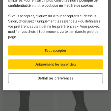
similaires. Pour en savoir plus, consultez notre
politique de
confidentialité
et notre
politique en matière de cookies
.
Si vous acceptez, cliquez sur « tout accepter » ci-dessous.
Sinon, choisissez « uniquement les essentiels » ou définissez
BOTTES HAUTES
BOTTES HAUTES
vos préférences via « définir les préférences ». Vous pouvez
Tamaris
Marco Tozzi
modifier vos choix à tout moment via le lien dans le pied de
Fermeture:
Fermeture éclair
Largeur du mollet:
Étroit (30 -
page.
Marque:
Tamaris
34 cm)
Matière:
Textile
Matière:
Textile
Tout accepter
Type de talon:
Talon bottier
€ 120,00
€ 99,99
Uniquement les essentiels
Définir les préférences