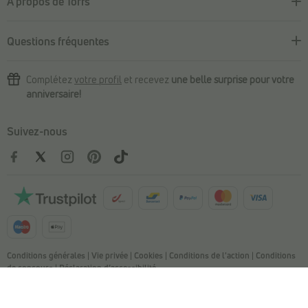
À propos de Torfs
Questions fréquentes
Complétez
votre profil
et recevez
une belle surprise pour votre
anniversaire!
Suivez-nous
Conditions générales
|
Vie privée
|
Cookies
|
Conditions de l'action
|
Conditions
de concours
|
Déclaration d’accessibilité
© Copyright 2026 Torfs. All Rights Reserved. NV L. TORFS - Numéro
d'entreprise BE 0404.054.092 - Afschrijverslaan 2, 9140 Temse