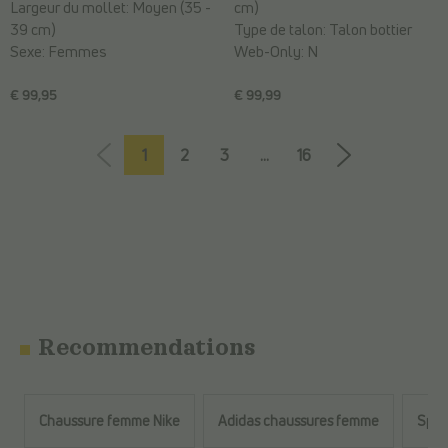
Largeur du mollet:
Moyen (35 -
cm)
39 cm)
Type de talon:
Talon bottier
Sexe:
Femmes
Web-Only:
N
€ 99,95
€ 99,99
1
2
3
...
16
Recommendations
Chaussure femme Nike
Adidas chaussures femme
Spor