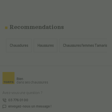
Recommendations
Chausdures
Haussures
Chaussures femmes Tamaris
Retour au contenu principal
Bien
dans ses chaussures
Avez-vous une question ?
03 776 01 00
envoyez-nous un message !