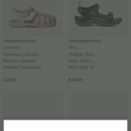
CHAUSSURES D'EAU
CHAUSSURES D'EAU
Liewood
Teva
Fermeture:
Boucle
Marque:
Teva
Marque:
Liewood
Sexe:
Filles
Matière:
Caoutchouc
Web-Only:
N
€ 25,99
€ 65,99