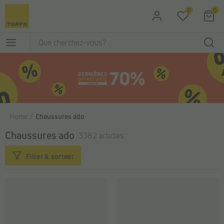
Passer au contenu principal
0
0
Home
Chaussures ado
Chaussures ado
3382 articles
Filter & sorteer