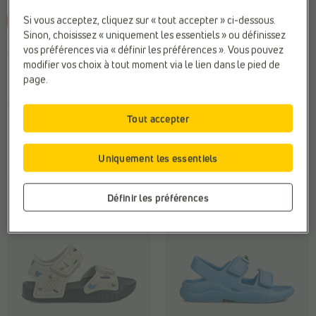
Si vous acceptez, cliquez sur « tout accepter » ci-dessous.
-10%
Sinon, choisissez « uniquement les essentiels » ou définissez
CHAUSSURES DE FOOT
CHAUSSURES D'EAU
vos préférences via « définir les préférences ». Vous pouvez
adidas
Liewood
modifier vos choix à tout moment via le lien dans le pied de
Fermeture:
Lacets
Marque:
Liewood
page.
Marque:
adidas
Sexe:
Filles
Sexe:
Filles
€ 27,99
Tout accepter
€
€
Prix le plus bas
49,99
44,99
précédent: 44,99 €
Uniquement les essentiels
Définir les préférences