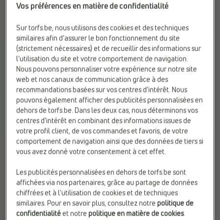
Vos préférences en matière de confidentialité
Sur torfs.be, nous utilisons des cookies et des techniques
similaires afin d’assurer le bon fonctionnement du site
CHAUSSURES D'EAU
CHAUSSURES DE SPORT
(strictement nécessaires) et de recueillir des informations sur
Crocs
KangaROOS
l’utilisation du site et votre comportement de navigation.
Nous pouvons personnaliser votre expérience sur notre site
Fermeture:
Velcro
Fermeture:
Élastique & velcro
web et nos canaux de communication grâce à des
Marque:
Crocs
Sexe:
Filles
recommandations basées sur vos centres d’intérêt. Nous
Sexe:
Filles
Web-Only:
N
pouvons également afficher des publicités personnalisées en
dehors de torfs.be. Dans les deux cas, nous déterminons vos
€ 39,99
€ 39,95
centres d’intérêt en combinant des informations issues de
votre profil client, de vos commandes et favoris, de votre
comportement de navigation ainsi que des données de tiers si
vous avez donné votre consentement à cet effet.
Les publicités personnalisées en dehors de torfs.be sont
affichées via nos partenaires, grâce au partage de données
chiffrées et à l’utilisation de cookies et de techniques
similaires. Pour en savoir plus, consultez notre
politique de
confidentialité
et notre
politique en matière de cookies
.