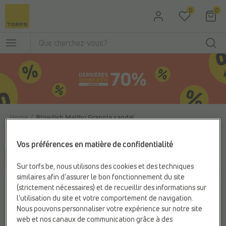
Passer au contenu principal
0
0
Home
Blowfish Malibu Granola sandal
Blowfish Malibu Granola sandal
3 articles
Vos préférences en matière de confidentialité
Filter & sorteer
Sur torfs.be, nous utilisons des cookies et des techniques
similaires afin d’assurer le bon fonctionnement du site
(strictement nécessaires) et de recueillir des informations sur
l’utilisation du site et votre comportement de navigation.
Nous pouvons personnaliser votre expérience sur notre site
web et nos canaux de communication grâce à des