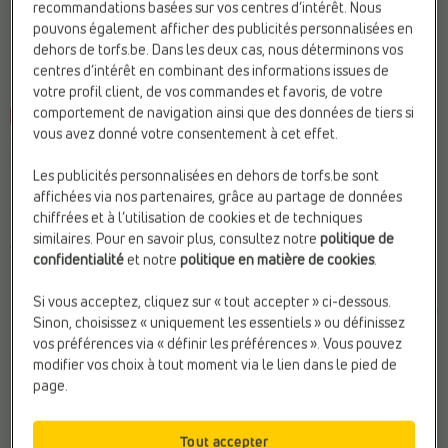
recommandations basées sur vos centres d’intérêt. Nous
pouvons également afficher des publicités personnalisées en
dehors de torfs.be. Dans les deux cas, nous déterminons vos
centres d’intérêt en combinant des informations issues de
votre profil client, de vos commandes et favoris, de votre
comportement de navigation ainsi que des données de tiers si
-10%
-20%
vous avez donné votre consentement à cet effet.
SANDALES PLATES
SANDALES PLATES
Blowfish Malibu
Blowfish Malibu
Les publicités personnalisées en dehors de torfs.be sont
Hauteur de talon:
Plat (0 - 2
Fermeture:
Boucle
affichées via nos partenaires, grâce au partage de données
cm)
Hauteur de talon:
Plat (0 - 2
chiffrées et à l’utilisation de cookies et de techniques
Matière:
Simili cuir
cm)
similaires. Pour en savoir plus, consultez notre
politique de
Web-Only:
N
Matière:
Simili cuir
confidentialité
et notre
politique en matière de cookies
.
€
€
€
€
Prix le plus bas
Prix le plus bas
Si vous acceptez, cliquez sur « tout accepter » ci-dessous.
59,99
53,99
59,99
47,99
précédent: 53,99 €
précédent: 47,99 €
Sinon, choisissez « uniquement les essentiels » ou définissez
vos préférences via « définir les préférences ». Vous pouvez
modifier vos choix à tout moment via le lien dans le pied de
page.
Tout accepter