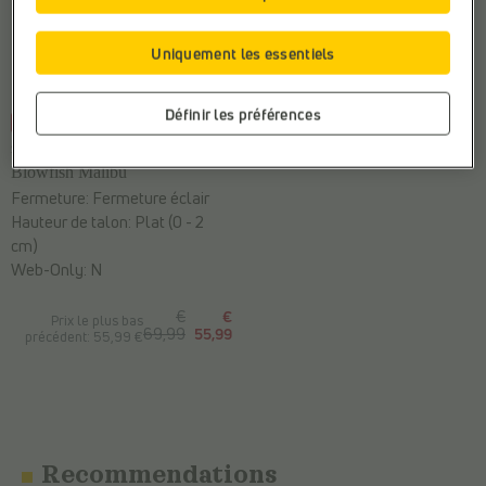
Uniquement les essentiels
Définir les préférences
-20%
SANDALES PLATES
Blowfish Malibu
Fermeture:
Fermeture éclair
Hauteur de talon:
Plat (0 - 2
cm)
Web-Only:
N
€
€
Prix le plus bas
69,99
55,99
précédent: 55,99 €
Recommendations