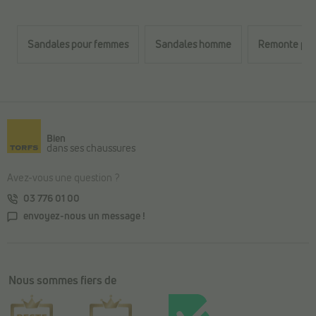
Sandales pour femmes
Sandales homme
Remonte poi
Retour au contenu principal
Bien
dans ses chaussures
Avez-vous une question ?
03 776 01 00
envoyez-nous un message !
Nous sommes fiers de